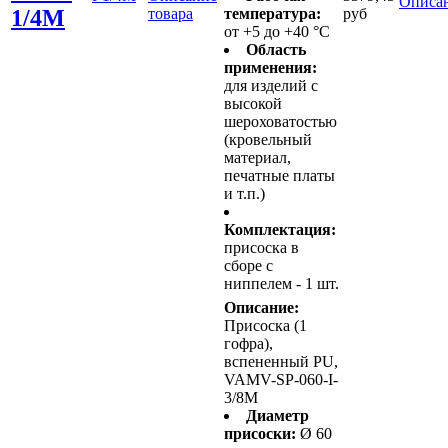
Описан
1/4M
товара
температура:
руб
от +5 до +40 °C
Область
применения:
для изделий с
высокой
шероховатостью
(кровельный
материал,
печатные платы
и т.п.)
Комплектация:
присоска в
сборе с
ниппелем - 1 шт.
Описание:
Присоска (1
гофра),
вспененный PU,
VAMV-SP-060-I-
3/8M
Диаметр
присоски:
Ø 60