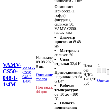
ниппелем - 1 шт.
Описание:
Присоска (1
гофра),
фигурная,
силикон 50,
VAMV-CS50-
048-I-1/4M
Диаметр
присоски:
Ø 48
мм
Материал:
силикон 50
На складе:
Сила
09.08.2026
VAMV-
отрыва:
32,4 Н
Цена
0 шт.
VAMV-
CS50-
без
CS50-
Присоединение:
Описание
НДС:
048-I-
048-I-
наружная резьба
товара
1781,56
Описан
1/4M
G1/4''
1/4M
руб
Рабочая
Под заказ,
температура:
44 дня
от -30 до +180
°C
Область
применения: