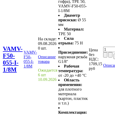
гофра), TPE 50,
VAMV-F50-055-
I-1/8M
Диаметр
присоски:
Ø 55
мм
Материал:
TPE 50
Сила
На складе:
отрыва:
75 Н
09.08.2026
VAMV-
0 шт.
Цена
VAMV-
Присоединение:
F50-
без
F50-
Описание
наружная резьба
НДС:
055-I-
055-I-
товара
G1/8''
1709,15
Описа
1/8M
Рабочая
1/8M
руб
Ожидается
температура:
6 шт
от -20 до +40 °C
10.09.2026
Область
применения:
для плотного
материала
(картон, пластик
и т.п.)
Комплектация: