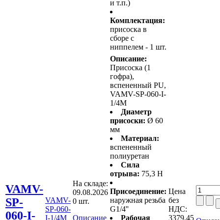
и т.п.)
Комплектация:
присоска в
сборе с
ниппелем - 1 шт.
Описание:
Присоска (1
гофра),
вспененный PU,
VAMV-SP-060-I-
1/4M
Диаметр
присоски:
Ø 60
мм
Материал:
вспененный
полиуретан
Сила
отрыва:
75,3 Н
На складе:
VAMV-
Присоединение:
Цена
09.08.2026
SP-
VAMV-
наружная резьба
без
0 шт.
SP-060-
G1/4''
НДС:
060-I-
I-1/4M
Описание
Рабочая
3379,45