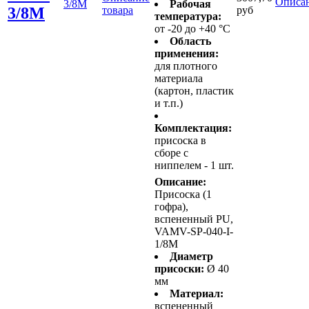
Описан
3/8M
Рабочая
3/8M
товара
руб
температура:
от -20 до +40 °C
Область
применения:
для плотного
материала
(картон, пластик
и т.п.)
Комплектация:
присоска в
сборе с
ниппелем - 1 шт.
Описание:
Присоска (1
гофра),
вспененный PU,
VAMV-SP-040-I-
1/8M
Диаметр
присоски:
Ø 40
мм
Материал:
вспененный