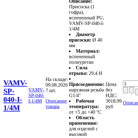
Описание:
Присоска (1
гофра),
вспененный PU,
VAMV-SP-040-I-
1/4M
Диаметр
присоски:
Ø 40
мм
Материал:
вспененный
полиуретан
Сила
отрыва:
29,4 Н
На складе:
VAMV-
Присоединение:
Цена
09.08.2026
SP-
VAMV-
наружная резьба
без
7 шт.
SP-040-
G1/4''
НДС:
040-I-
I-1/4M
Описание
Рабочая
3018,99
Описан
1/4M
товара
температура:
руб
от +5 до +40 °C
Область
применения:
для изделий с
высокой