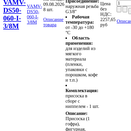
VAMV-
Присоединение:
Цена
09.08.2026
VAMV-
наружная резьба
DS50-
без
8 шт.
DS50-
G3/8''
НДС:
060-I-
060-I-
Рабочая
Описание
2257,65
Описан
3/8M
температура:
3/8M
товара
руб
от -30 до +180
°C
Область
применения:
для изделий из
мягкого
материала
(пленки,
упаковки с
порошком, кофе
и т.п.)
Комплектация:
присоска в
сборе с
ниппелем - 1 шт.
Описание:
Присоска (1
гофра),
фигурная,