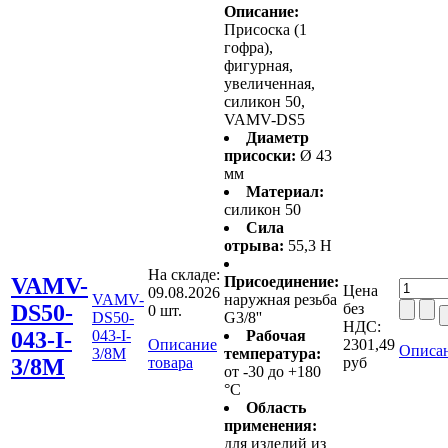
Описание:
Присоска (1
гофра),
фигурная,
увеличенная,
силикон 50,
VAMV-DS5
Диаметр
присоски:
Ø 43
мм
Материал:
силикон 50
Сила
отрыва:
55,3 Н
На складе:
VAMV-
Присоединение:
Цена
09.08.2026
VAMV-
наружная резьба
DS50-
без
0 шт.
DS50-
G3/8''
НДС:
043-I-
043-I-
Рабочая
Описание
2301,49
Описан
3/8M
температура:
3/8M
товара
руб
от -30 до +180
°C
Область
применения:
для изделий из