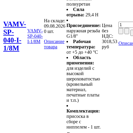
полиуретан
Сила
отрыва:
29,4 Н
На складе:
VAMV-
Присоединение:
Цена
09.08.2026
SP-
VAMV-
наружная резьба
без
0 шт.
SP-040-
G1/8''
НДС:
040-I-
I-1/8M
Описание
Рабочая
3018,53
Описан
1/8M
товара
температура:
руб
от +5 до +40 °C
Область
применения:
для изделий с
высокой
шероховатостью
(кровельный
материал,
печатные платы
и т.п.)
Комплектация:
присоска в
сборе с
ниппелем - 1 шт.