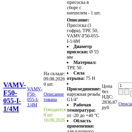
присоска в
сборе с
ниппелем - 1 шт.
Описание:
Присоска (1
гофра), TPE 50,
VAMV-F50-055-
I-1/4M
Диаметр
присоски:
Ø 55
мм
Материал:
TPE 50
Сила
На складе:
отрыва:
75 Н
09.08.2026
VAMV-
0 шт.
Цена
VAMV-
Присоединение:
F50-
без
F50-
Описание
наружная резьба
НДС:
055-I-
055-I-
товара
G1/4''
2836,87
Описа
1/4M
Рабочая
1/4M
руб
Ожидается
температура:
8 шт
от -20 до +40 °C
10.09.2026
Область
применения:
для плотного