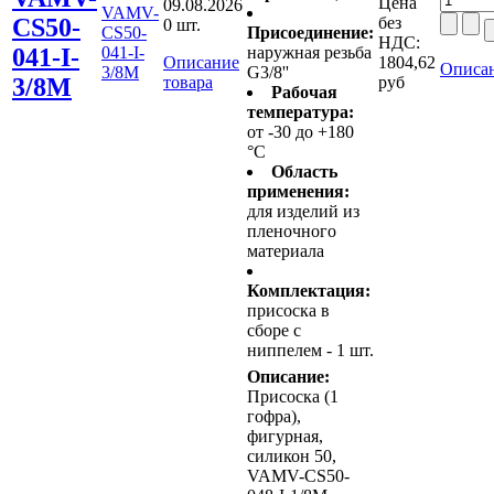
Цена
09.08.2026
VAMV-
CS50-
без
0 шт.
CS50-
Присоединение:
НДС:
041-I-
041-I-
наружная резьба
Описание
1804,62
Описан
3/8M
G3/8''
3/8M
товара
руб
Рабочая
температура:
от -30 до +180
°C
Область
применения:
для изделий из
пленочного
материала
Комплектация:
присоска в
сборе с
ниппелем - 1 шт.
Описание:
Присоска (1
гофра),
фигурная,
силикон 50,
VAMV-CS50-