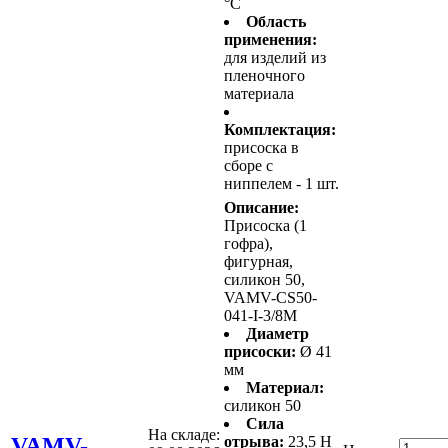
°C
Область
применения:
для изделий из
пленочного
материала
Комплектация:
присоска в
сборе с
ниппелем - 1 шт.
Описание:
Присоска (1
гофра),
фигурная,
силикон 50,
VAMV-CS50-
041-I-3/8M
Диаметр
присоски:
Ø 41
мм
Материал:
силикон 50
Сила
На складе:
VAMV-
отрыва:
23,5 Н