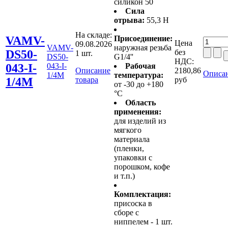
силикон 50
Сила
отрыва:
55,3 Н
На складе:
VAMV-
Присоединение:
Цена
09.08.2026
VAMV-
наружная резьба
DS50-
без
1 шт.
DS50-
G1/4''
НДС:
043-I-
043-I-
Рабочая
Описание
2180,86
Описан
1/4M
температура:
1/4M
товара
руб
от -30 до +180
°C
Область
применения:
для изделий из
мягкого
материала
(пленки,
упаковки с
порошком, кофе
и т.п.)
Комплектация:
присоска в
сборе с
ниппелем - 1 шт.