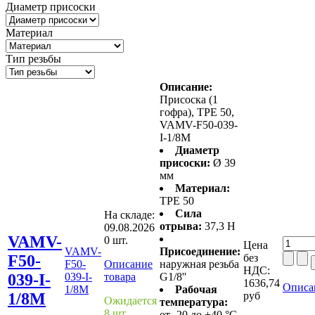
Диаметр присоски
Материал
Тип резьбы
Описание:
Присоска (1
гофра), TPE 50,
VAMV-F50-039-
I-1/8M
Диаметр
присоски:
Ø 39
мм
Материал:
TPE 50
Сила
На складе:
отрыва:
37,3 Н
09.08.2026
VAMV-
0 шт.
Цена
VAMV-
Присоединение:
F50-
без
F50-
Описание
наружная резьба
НДС:
039-I-
039-I-
товара
G1/8''
1636,74
Описа
1/8M
Рабочая
1/8M
руб
Ожидается
температура:
8 шт
от -20 до +40 °C