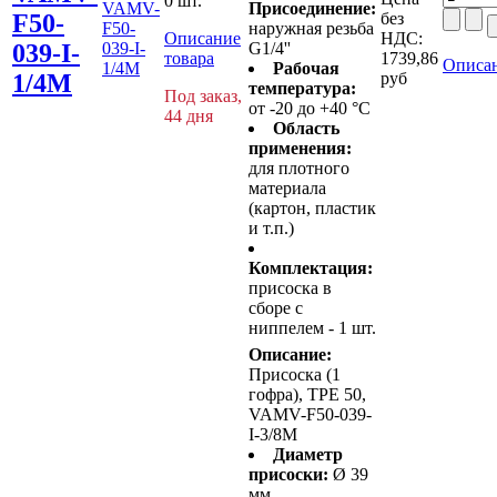
0 шт.
VAMV-
Присоединение:
F50-
без
F50-
наружная резьба
Описание
НДС:
039-I-
039-I-
G1/4''
товара
1739,86
Описан
1/4M
Рабочая
1/4M
руб
температура:
Под заказ,
от -20 до +40 °C
44 дня
Область
применения:
для плотного
материала
(картон, пластик
и т.п.)
Комплектация:
присоска в
сборе с
ниппелем - 1 шт.
Описание:
Присоска (1
гофра), TPE 50,
VAMV-F50-039-
I-3/8M
Диаметр
присоски:
Ø 39
мм