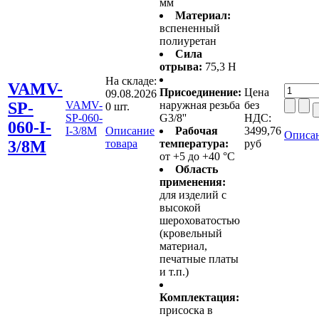
мм
Материал:
вспененный
полиуретан
Сила
отрыва:
75,3 Н
На складе:
VAMV-
Присоединение:
Цена
09.08.2026
SP-
VAMV-
наружная резьба
без
0 шт.
SP-060-
G3/8''
НДС:
060-I-
I-3/8M
Описание
Рабочая
3499,76
Описан
3/8M
товара
температура:
руб
от +5 до +40 °C
Область
применения:
для изделий с
высокой
шероховатостью
(кровельный
материал,
печатные платы
и т.п.)
Комплектация:
присоска в