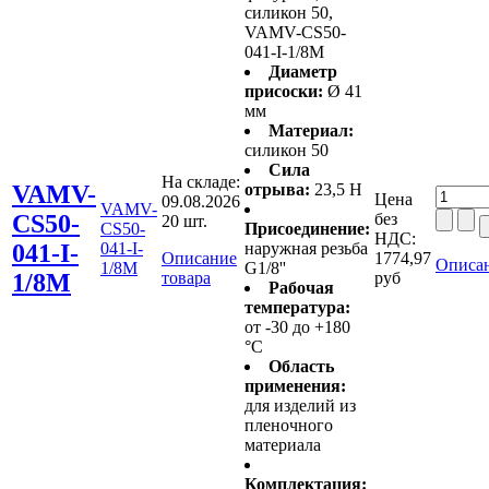
силикон 50,
VAMV-CS50-
041-I-1/8M
Диаметр
присоски:
Ø 41
мм
Материал:
силикон 50
Сила
На складе:
VAMV-
отрыва:
23,5 Н
Цена
09.08.2026
VAMV-
CS50-
без
20 шт.
CS50-
Присоединение:
НДС:
041-I-
041-I-
наружная резьба
Описание
1774,97
Описан
1/8M
G1/8''
1/8M
товара
руб
Рабочая
температура:
от -30 до +180
°C
Область
применения:
для изделий из
пленочного
материала
Комплектация: