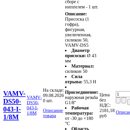
сборе с
ниппелем - 1 шт.
Описание:
Присоска (1
гофра),
фигурная,
увеличенная,
силикон 50,
VAMV-DS5
Диаметр
присоски:
Ø 43
мм
Материал:
силикон 50
Сила
отрыва:
55,3 Н
На складе:
VAMV-
Присоединение:
Цена
09.08.2026
VAMV-
наружная резьба
DS50-
без
0 шт.
DS50-
G1/8''
НДС:
043-I-
043-I-
Рабочая
Описание
2181,18
Описан
1/8M
температура:
1/8M
товара
руб
от -30 до +180
°C
Область