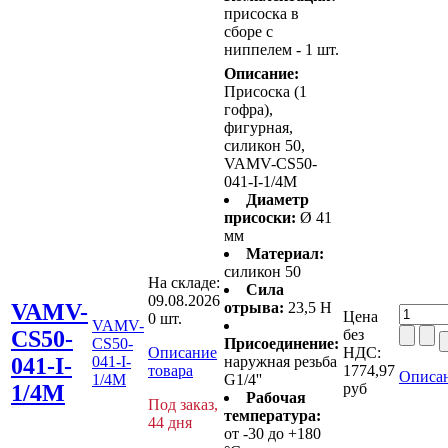
присоска в
сборе с
ниппелем - 1 шт.
Описание:
Присоска (1
гофра),
фигурная,
силикон 50,
VAMV-CS50-
041-I-1/4M
Диаметр
присоски:
Ø 41
мм
Материал:
силикон 50
На складе:
Сила
09.08.2026
VAMV-
отрыва:
23,5 Н
Цена
0 шт.
VAMV-
CS50-
без
CS50-
Присоединение:
Описание
НДС:
041-I-
041-I-
наружная резьба
товара
1774,97
Описан
1/4M
G1/4''
1/4M
руб
Рабочая
Под заказ,
температура:
44 дня
от -30 до +180