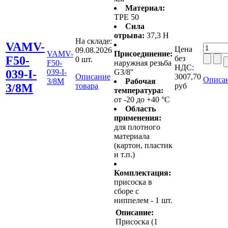
Материал:
TPE 50
Сила
отрыва:
37,3 Н
На складе:
VAMV-
Цена
09.08.2026
VAMV-
Присоединение:
F50-
без
0 шт.
F50-
наружная резьба
НДС:
039-I-
039-I-
G3/8''
Описание
3007,70
Описан
3/8M
Рабочая
3/8M
товара
руб
температура:
от -20 до +40 °C
Область
применения:
для плотного
материала
(картон, пластик
и т.п.)
Комплектация:
присоска в
сборе с
ниппелем - 1 шт.
Описание:
Присоска (1