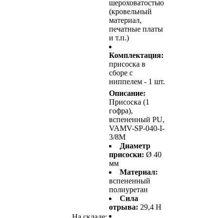
шероховатостью
(кровельный
материал,
печатные платы
и т.п.)
Комплектация:
присоска в
сборе с
ниппелем - 1 шт.
Описание:
Присоска (1
гофра),
вспененный PU,
VAMV-SP-040-I-
3/8M
Диаметр
присоски:
Ø 40
мм
Материал:
вспененный
полиуретан
Сила
отрыва:
29,4 Н
На складе: