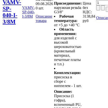
VAMV-
Присоединение:
Цена
09.08.2026
SP-
VAMV-
наружная резьба
без
0 шт.
SP-040-
G3/8''
НДС:
040-I-
I-3/8M
Описание
Рабочая
3138,84
Описан
3/8M
товара
температура:
руб
от +5 до +40 °C
Область
применения:
для изделий с
высокой
шероховатостью
(кровельный
материал,
печатные платы
и т.п.)
Комплектация:
присоска в
сборе с
ниппелем - 1 шт.
Описание:
Присоска (1
гофра),
вспененный PU,