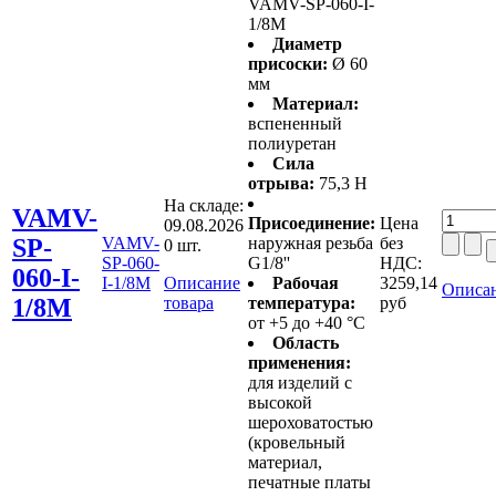
VAMV-SP-060-I-
1/8M
Диаметр
присоски:
Ø 60
мм
Материал:
вспененный
полиуретан
Сила
отрыва:
75,3 Н
На складе:
VAMV-
Присоединение:
Цена
09.08.2026
SP-
VAMV-
наружная резьба
без
0 шт.
SP-060-
G1/8''
НДС:
060-I-
I-1/8M
Описание
Рабочая
3259,14
Описан
1/8M
товара
температура:
руб
от +5 до +40 °C
Область
применения:
для изделий с
высокой
шероховатостью
(кровельный
материал,
печатные платы