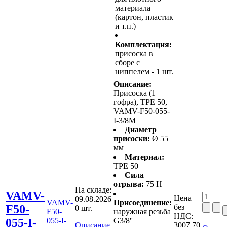
материала
(картон, пластик
и т.п.)
Комплектация:
присоска в
сборе с
ниппелем - 1 шт.
Описание:
Присоска (1
гофра), TPE 50,
VAMV-F50-055-
I-3/8M
Диаметр
присоски:
Ø 55
мм
Материал:
TPE 50
Сила
отрыва:
75 Н
На складе:
VAMV-
Цена
09.08.2026
VAMV-
Присоединение:
F50-
без
0 шт.
F50-
наружная резьба
НДС:
055-I-
055-I-
G3/8''
Описание
3007,70