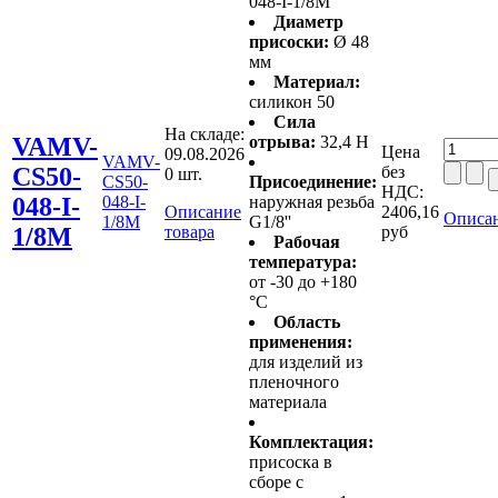
048-I-1/8M
Диаметр
присоски:
Ø 48
мм
Материал:
силикон 50
Сила
На складе:
VAMV-
отрыва:
32,4 Н
Цена
09.08.2026
VAMV-
CS50-
без
0 шт.
CS50-
Присоединение:
НДС:
048-I-
048-I-
наружная резьба
Описание
2406,16
Описан
1/8M
G1/8''
1/8M
товара
руб
Рабочая
температура:
от -30 до +180
°C
Область
применения:
для изделий из
пленочного
материала
Комплектация:
присоска в
сборе с