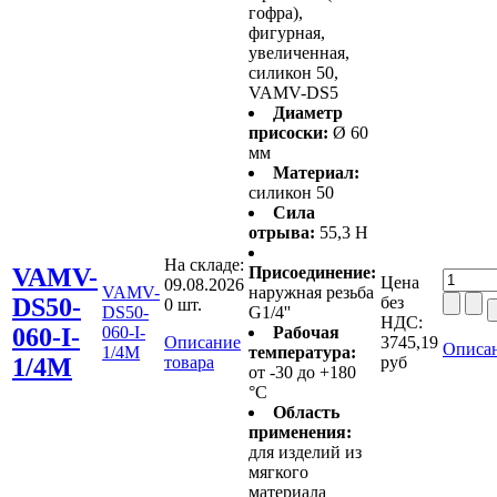
гофра),
фигурная,
увеличенная,
силикон 50,
VAMV-DS5
Диаметр
присоски:
Ø 60
мм
Материал:
силикон 50
Сила
отрыва:
55,3 Н
На складе:
VAMV-
Присоединение:
Цена
09.08.2026
VAMV-
наружная резьба
DS50-
без
0 шт.
DS50-
G1/4''
НДС:
060-I-
060-I-
Рабочая
Описание
3745,19
Описан
1/4M
температура:
1/4M
товара
руб
от -30 до +180
°C
Область
применения:
для изделий из
мягкого
материала