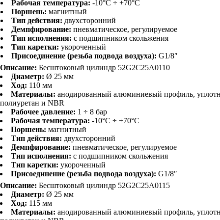
Рабочая температура:
-10°C ÷ +70°C
Поршень:
магнитный
Тип действия:
двухсторонний
Демпфирование:
пневматическое, регулируемое
Тип исполнения:
с подшипником скольжения
Тип каретки:
укороченный
Присоединение (резьба подвода воздуха):
G1/8″
Описание:
Бесштоковый цилиндр 52G2C25A0110
Диаметр:
Ø 25 мм
Ход:
110 мм
Материалы:
анодированный алюминиевый профиль, уплот
полиуретан и NBR
Рабочее давление:
1 ÷ 8 бар
Рабочая температура:
-10°C ÷ +70°C
Поршень:
магнитный
Тип действия:
двухсторонний
Демпфирование:
пневматическое, регулируемое
Тип исполнения:
с подшипником скольжения
Тип каретки:
укороченный
Присоединение (резьба подвода воздуха):
G1/8″
Описание:
Бесштоковый цилиндр 52G2C25A0115
Диаметр:
Ø 25 мм
Ход:
115 мм
Материалы:
анодированный алюминиевый профиль, уплот