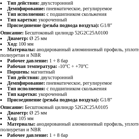
Тип действия:
двухсторонний
Демпфирование:
пневматическое, регулируемое
Тип исполнения:
с подшипником скольжения
Тип каретки:
укороченный
Присоединение (резьба подвода воздуха):
G1/8″
Описание:
Бесштоковый цилиндр 52G2C25A0100
Диаметр:
Ø 25 мм
Ход:
100 мм
Материалы:
анодированный алюминиевый профиль, уплот
полиуретан и NBR
Рабочее давление:
1 ÷ 8 бар
Рабочая температура:
-10°C ÷ +70°C
Поршень:
магнитный
Тип действия:
двухсторонний
Демпфирование:
пневматическое, регулируемое
Тип исполнения:
с подшипником скольжения
Тип каретки:
укороченный
Присоединение (резьба подвода воздуха):
G1/8″
Описание:
Бесштоковый цилиндр 52G2C25A0105
Диаметр:
Ø 25 мм
Ход:
105 мм
Материалы:
анодированный алюминиевый профиль, уплот
полиуретан и NBR
Рабочее давление:
1 ÷ 8 бар