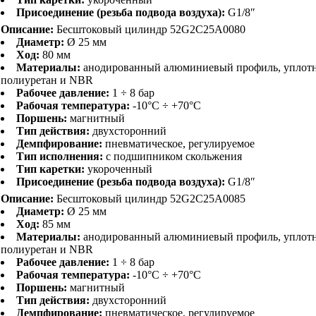
Присоединение (резьба подвода воздуха):
G1/8″
Описание:
Бесштоковый цилиндр 52G2C25A0080
Диаметр:
Ø 25 мм
Ход:
80 мм
Материалы:
анодированный алюминиевый профиль, уплот
полиуретан и NBR
Рабочее давление:
1 ÷ 8 бар
Рабочая температура:
-10°C ÷ +70°C
Поршень:
магнитный
Тип действия:
двухсторонний
Демпфирование:
пневматическое, регулируемое
Тип исполнения:
с подшипником скольжения
Тип каретки:
укороченный
Присоединение (резьба подвода воздуха):
G1/8″
Описание:
Бесштоковый цилиндр 52G2C25A0085
Диаметр:
Ø 25 мм
Ход:
85 мм
Материалы:
анодированный алюминиевый профиль, уплот
полиуретан и NBR
Рабочее давление:
1 ÷ 8 бар
Рабочая температура:
-10°C ÷ +70°C
Поршень:
магнитный
Тип действия:
двухсторонний
Демпфирование:
пневматическое, регулируемое