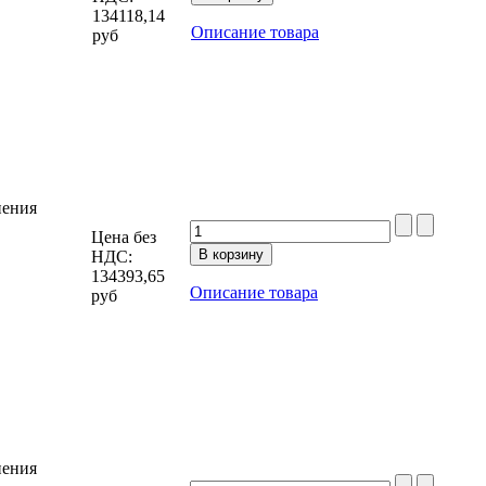
134118,14
Описание товара
руб
нения
Цена без
НДС:
134393,65
Описание товара
руб
нения