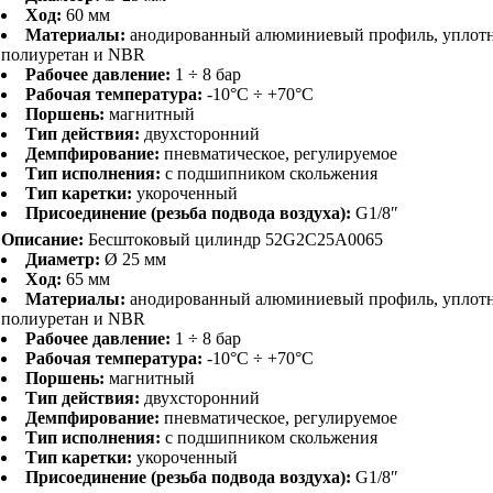
Ход:
60 мм
Материалы:
анодированный алюминиевый профиль, уплот
полиуретан и NBR
Рабочее давление:
1 ÷ 8 бар
Рабочая температура:
-10°C ÷ +70°C
Поршень:
магнитный
Тип действия:
двухсторонний
Демпфирование:
пневматическое, регулируемое
Тип исполнения:
с подшипником скольжения
Тип каретки:
укороченный
Присоединение (резьба подвода воздуха):
G1/8″
Описание:
Бесштоковый цилиндр 52G2C25A0065
Диаметр:
Ø 25 мм
Ход:
65 мм
Материалы:
анодированный алюминиевый профиль, уплот
полиуретан и NBR
Рабочее давление:
1 ÷ 8 бар
Рабочая температура:
-10°C ÷ +70°C
Поршень:
магнитный
Тип действия:
двухсторонний
Демпфирование:
пневматическое, регулируемое
Тип исполнения:
с подшипником скольжения
Тип каретки:
укороченный
Присоединение (резьба подвода воздуха):
G1/8″