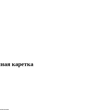
нная каретка
нения