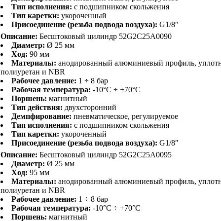
Тип исполнения:
с подшипником скольжения
Тип каретки:
укороченный
Присоединение (резьба подвода воздуха):
G1/8″
Описание:
Бесштоковый цилиндр 52G2C25A0090
Диаметр:
Ø 25 мм
Ход:
90 мм
Материалы:
анодированный алюминиевый профиль, уплот
полиуретан и NBR
Рабочее давление:
1 ÷ 8 бар
Рабочая температура:
-10°C ÷ +70°C
Поршень:
магнитный
Тип действия:
двухсторонний
Демпфирование:
пневматическое, регулируемое
Тип исполнения:
с подшипником скольжения
Тип каретки:
укороченный
Присоединение (резьба подвода воздуха):
G1/8″
Описание:
Бесштоковый цилиндр 52G2C25A0095
Диаметр:
Ø 25 мм
Ход:
95 мм
Материалы:
анодированный алюминиевый профиль, уплот
полиуретан и NBR
Рабочее давление:
1 ÷ 8 бар
Рабочая температура:
-10°C ÷ +70°C
Поршень:
магнитный