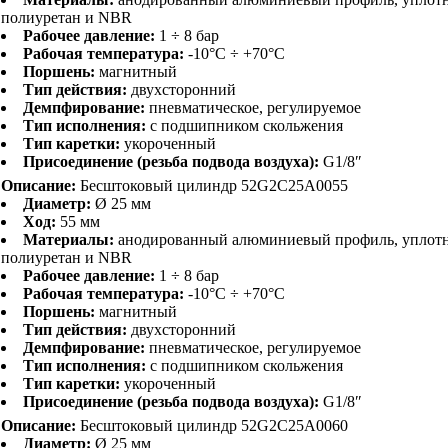
полиуретан и NBR
Рабочее давление:
1 ÷ 8 бар
Рабочая температура:
-10°C ÷ +70°C
Поршень:
магнитный
Тип действия:
двухсторонний
Демпфирование:
пневматическое, регулируемое
Тип исполнения:
с подшипником скольжения
Тип каретки:
укороченный
Присоединение (резьба подвода воздуха):
G1/8″
Описание:
Бесштоковый цилиндр 52G2C25A0055
Диаметр:
Ø 25 мм
Ход:
55 мм
Материалы:
анодированный алюминиевый профиль, уплот
полиуретан и NBR
Рабочее давление:
1 ÷ 8 бар
Рабочая температура:
-10°C ÷ +70°C
Поршень:
магнитный
Тип действия:
двухсторонний
Демпфирование:
пневматическое, регулируемое
Тип исполнения:
с подшипником скольжения
Тип каретки:
укороченный
Присоединение (резьба подвода воздуха):
G1/8″
Описание:
Бесштоковый цилиндр 52G2C25A0060
Диаметр:
Ø 25 мм