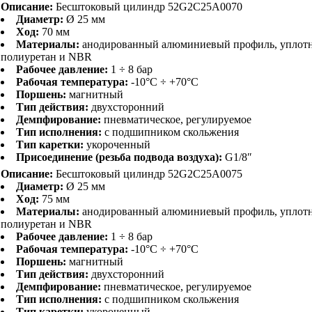
Описание:
Бесштоковый цилиндр 52G2C25A0070
Диаметр:
Ø 25 мм
Ход:
70 мм
Материалы:
анодированный алюминиевый профиль, уплот
полиуретан и NBR
Рабочее давление:
1 ÷ 8 бар
Рабочая температура:
-10°C ÷ +70°C
Поршень:
магнитный
Тип действия:
двухсторонний
Демпфирование:
пневматическое, регулируемое
Тип исполнения:
с подшипником скольжения
Тип каретки:
укороченный
Присоединение (резьба подвода воздуха):
G1/8″
Описание:
Бесштоковый цилиндр 52G2C25A0075
Диаметр:
Ø 25 мм
Ход:
75 мм
Материалы:
анодированный алюминиевый профиль, уплот
полиуретан и NBR
Рабочее давление:
1 ÷ 8 бар
Рабочая температура:
-10°C ÷ +70°C
Поршень:
магнитный
Тип действия:
двухсторонний
Демпфирование:
пневматическое, регулируемое
Тип исполнения:
с подшипником скольжения
Тип каретки:
укороченный