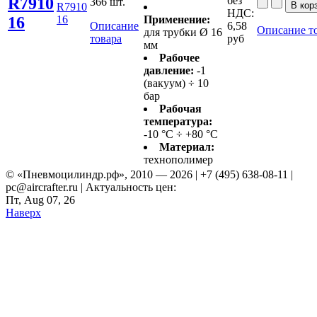
R7910
без
366 шт.
R7910
НДС:
16
16
Применение:
Описание
6,58
Описание т
для трубки Ø 16
товара
руб
мм
Рабочее
давление:
-1
(вакуум) ÷ 10
бар
Рабочая
температура:
-10 °С ÷ +80 °С
Материал:
технополимер
© «Пневмоцилиндр.рф», 2010 — 2026 | +7 (495) 638-08-11 |
pc@aircrafter.ru | Актуальность цен:
Пт, Aug 07, 26
Наверх