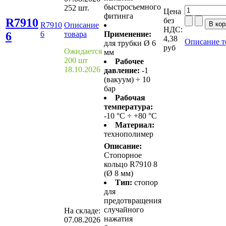
быстросъемного
252 шт.
Цена
фитинга
R7910
без
R7910
Описание
НДС:
6
6
товара
Применение:
4,38
Описание т
для трубки Ø 6
руб
Ожидается
мм
200 шт
Рабочее
18.10.2026
давление:
-1
(вакуум) ÷ 10
бар
Рабочая
температура:
-10 °С ÷ +80 °С
Материал:
технополимер
Описание:
Стопорное
кольцо R7910 8
(Ø 8 мм)
Тип:
стопор
для
предотвращения
случайного
На складе:
нажатия
07.08.2026