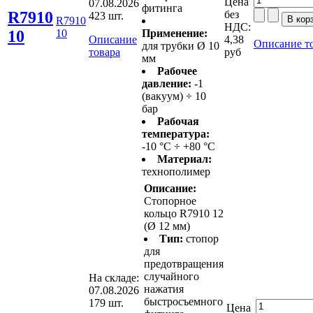
Цена
07.08.2026
фитинга
R7910
без
423 шт.
R7910
НДС:
10
10
Применение:
Описание
4,38
Описание т
для трубки Ø 10
товара
руб
мм
Рабочее
давление:
-1
(вакуум) ÷ 10
бар
Рабочая
температура:
-10 °С ÷ +80 °С
Материал:
технополимер
Описание:
Стопорное
кольцо R7910 12
(Ø 12 мм)
Тип:
стопор
для
предотвращения
случайного
На складе:
нажатия
07.08.2026
быстросъемного
179 шт.
Цена