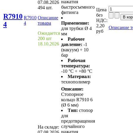
нажатия
07.08.2026
быстросъемного
494 шт.
Цена
фитинга
R7910
без
R7910
Описание
НДС:
4
4
товара
Применение:
2,20
Описание т
для трубки Ø 4
руб
Ожидается
мм
200 шт
Рабочее
18.10.2026
давление:
-1
(вакуум) ÷ 10
бар
Рабочая
температура:
-10 °С ÷ +80 °С
Материал:
технополимер
Описание:
Стопорное
кольцо R7910 6
(Ø 6 мм)
Тип:
стопор
для
предотвращения
случайного
На складе:
нажатия
07.08.2026