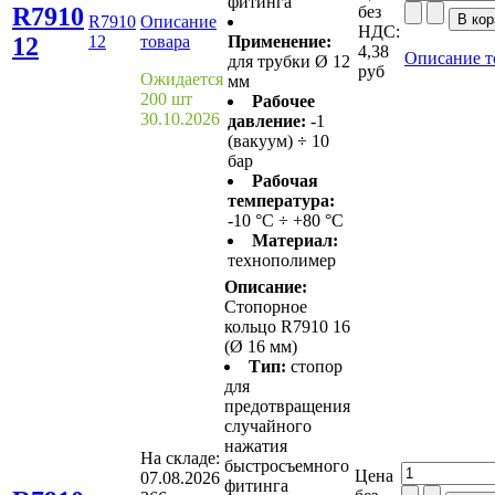
фитинга
R7910
без
R7910
Описание
НДС:
12
12
товара
Применение:
4,38
Описание т
для трубки Ø 12
руб
Ожидается
мм
200 шт
Рабочее
30.10.2026
давление:
-1
(вакуум) ÷ 10
бар
Рабочая
температура:
-10 °С ÷ +80 °С
Материал:
технополимер
Описание:
Стопорное
кольцо R7910 16
(Ø 16 мм)
Тип:
стопор
для
предотвращения
случайного
нажатия
На складе:
быстросъемного
Цена
07.08.2026
фитинга