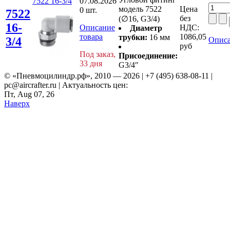
7522 16-3/4
07.08.2026
модель 7522
Цена
0 шт.
7522
без
(∅16, G3/4)
16-
Описание
НДС:
Диаметр
товара
1086,05
трубки:
16 мм
3/4
Описа
руб
Под заказ,
Присоединение:
33 дня
G3/4″
© «Пневмоцилиндр.рф», 2010 — 2026 | +7 (495) 638-08-11 |
pc@aircrafter.ru | Актуальность цен:
Пт, Aug 07, 26
Наверх