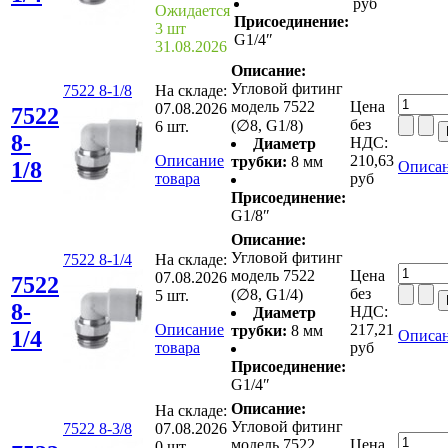
руб
Ожидается
Присоединение:
3 шт
G1/4″
31.08.2026
Описание:
Угловой фитинг
7522 8-1/8
На складе:
модель 7522
Цена
07.08.2026
7522
без
(∅8, G1/8)
6 шт.
8-
НДС:
Диаметр
Описание
210,63
трубки:
8 мм
1/8
Описан
товара
руб
Присоединение:
G1/8″
Описание:
Угловой фитинг
7522 8-1/4
На складе:
модель 7522
Цена
07.08.2026
7522
без
(∅8, G1/4)
5 шт.
8-
НДС:
Диаметр
Описание
217,21
трубки:
8 мм
1/4
Описан
товара
руб
Присоединение:
G1/4″
Описание:
На складе:
Угловой фитинг
7522 8-3/8
07.08.2026
модель 7522
Цена
0 шт.