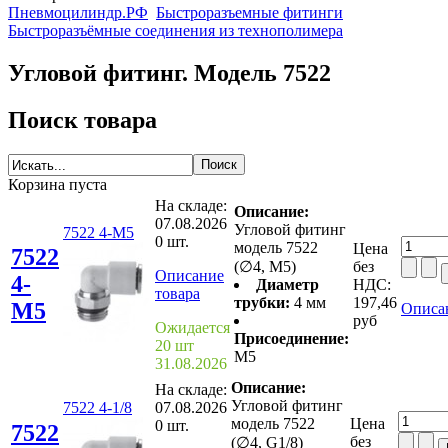
Пневмоцилиндр.РФ
Быстроразъемные фитинги
Быстроразъёмные соединения из технополимера
Угловой фитинг. Модель 7522
Поиск товара
Корзина пуста
На складе:
Описание:
07.08.2026
Угловой фитинг
7522 4-M5
0 шт.
модель 7522
Цена
7522
(∅4, M5)
без
Описание
4-
Диаметр
НДС:
товара
трубки:
4 мм
197,46
M5
Описа
руб
Ожидается
Присоединение:
20 шт
M5
31.08.2026
Описание:
На складе:
Угловой фитинг
7522 4-1/8
07.08.2026
модель 7522
Цена
0 шт.
7522
без
(∅4, G1/8)