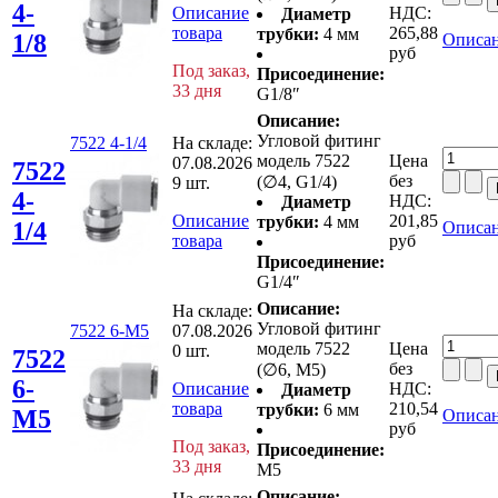
4-
Описание
НДС:
Диаметр
товара
265,88
трубки:
4 мм
1/8
Описан
руб
Под заказ,
Присоединение:
33 дня
G1/8″
Описание:
Угловой фитинг
7522 4-1/4
На складе:
модель 7522
Цена
07.08.2026
7522
без
(∅4, G1/4)
9 шт.
4-
НДС:
Диаметр
Описание
201,85
трубки:
4 мм
1/4
Описан
товара
руб
Присоединение:
G1/4″
Описание:
На складе:
Угловой фитинг
7522 6-M5
07.08.2026
модель 7522
Цена
0 шт.
7522
без
(∅6, M5)
6-
Описание
НДС:
Диаметр
товара
210,54
трубки:
6 мм
M5
Описан
руб
Под заказ,
Присоединение:
33 дня
M5
Описание: