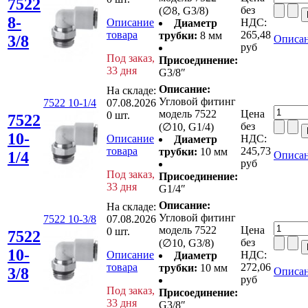
7522
без
(∅8, G3/8)
8-
Описание
НДС:
Диаметр
товара
265,48
трубки:
8 мм
3/8
Описан
руб
Под заказ,
Присоединение:
33 дня
G3/8″
Описание:
На складе:
Угловой фитинг
7522 10-1/4
07.08.2026
модель 7522
Цена
0 шт.
7522
без
(∅10, G1/4)
10-
Описание
НДС:
Диаметр
товара
245,73
трубки:
10 мм
1/4
Описан
руб
Под заказ,
Присоединение:
33 дня
G1/4″
Описание:
На складе:
Угловой фитинг
7522 10-3/8
07.08.2026
модель 7522
Цена
0 шт.
7522
без
(∅10, G3/8)
10-
Описание
НДС:
Диаметр
товара
272,06
трубки:
10 мм
3/8
Описан
руб
Под заказ,
Присоединение:
33 дня
G3/8″