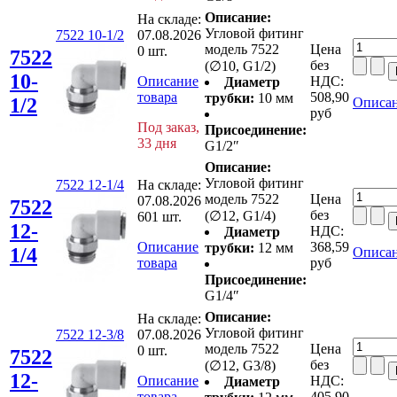
Описание:
На складе:
Угловой фитинг
7522 10-1/2
07.08.2026
модель 7522
Цена
0 шт.
7522
без
(∅10, G1/2)
10-
Описание
НДС:
Диаметр
товара
508,90
трубки:
10 мм
1/2
Описан
руб
Под заказ,
Присоединение:
33 дня
G1/2″
Описание:
Угловой фитинг
7522 12-1/4
На складе:
модель 7522
Цена
07.08.2026
7522
без
(∅12, G1/4)
601 шт.
12-
НДС:
Диаметр
Описание
368,59
трубки:
12 мм
1/4
Описан
товара
руб
Присоединение:
G1/4″
Описание:
На складе:
Угловой фитинг
7522 12-3/8
07.08.2026
модель 7522
Цена
0 шт.
7522
без
(∅12, G3/8)
12-
Описание
НДС:
Диаметр
товара
405,90