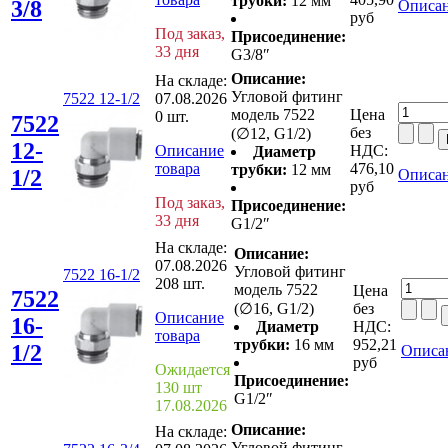
трубки:
12 мм
3/8
Описан
руб
Под заказ,
Присоединение:
33 дня
G3/8″
Описание:
На складе:
Угловой фитинг
7522 12-1/2
07.08.2026
модель 7522
Цена
0 шт.
7522
без
(∅12, G1/2)
12-
Описание
НДС:
Диаметр
товара
476,10
трубки:
12 мм
1/2
Описан
руб
Под заказ,
Присоединение:
33 дня
G1/2″
На складе:
Описание:
07.08.2026
Угловой фитинг
7522 16-1/2
208 шт.
модель 7522
Цена
7522
(∅16, G1/2)
без
Описание
16-
Диаметр
НДС:
товара
трубки:
16 мм
952,21
1/2
Описа
руб
Ожидается
Присоединение:
130 шт
G1/2″
17.08.2026
Описание:
На складе:
Угловой фитинг