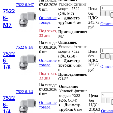
На складе:
Угловой фитинг
7522 6-M7
07.08.2026
модель 7522
Цена
0 шт.
7522
без
(∅6, M7)
6-
Описание
НДС:
Диаметр
товара
245,73
трубки:
6 мм
M7
Описан
руб
Под заказ,
Присоединение:
33 дня
M7
Описание:
На складе:
Угловой фитинг
7522 6-1/8
07.08.2026
модель 7522
Цена
0 шт.
7522
без
(∅6, G1/8)
6-
Описание
НДС:
Диаметр
товара
265,88
трубки:
6 мм
1/8
Описан
руб
Под заказ,
Присоединение:
33 дня
G1/8″
На складе:
Описание:
07.08.2026
Угловой фитинг
7522 6-1/4
0 шт.
модель 7522
Цена
7522
(∅6, G1/4)
без
Описание
6-
Диаметр
НДС:
товара
трубки:
6 мм
210,63
1/4
Описа