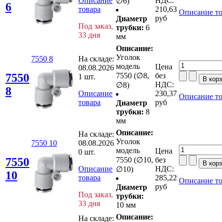
Описание
НДС:
∅6)
6
товара
210,63
Описание то
руб
Диаметр
Под заказ,
трубки:
6
33 дня
мм
Описание:
Уголок
7550 8
На складе:
модель
Цена
08.08.2026
7550
7550 (∅8,
без
1 шт.
НДС:
∅8)
8
Описание
230,37
Описание то
товара
руб
Диаметр
трубки:
8
мм
Описание:
На складе:
Уголок
7550 10
08.08.2026
модель
Цена
0 шт.
7550
7550 (∅10,
без
Описание
НДС:
∅10)
10
товара
285,22
Описание то
руб
Диаметр
Под заказ,
трубки:
33 дня
10 мм
Описание:
На складе: