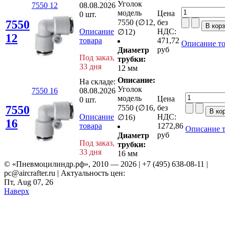
Уголок
7550 12
08.08.2026
модель
Цена
0 шт.
7550
7550 (∅12,
без
Описание
НДС:
∅12)
12
товара
471,72
Описание то
руб
Диаметр
Под заказ,
трубки:
33 дня
12 мм
Описание:
На складе:
Уголок
7550 16
08.08.2026
модель
Цена
0 шт.
7550
7550 (∅16,
без
Описание
НДС:
∅16)
16
товара
1272,86
Описание т
руб
Диаметр
Под заказ,
трубки:
33 дня
16 мм
© «Пневмоцилиндр.рф», 2010 — 2026 | +7 (495) 638-08-11 |
pc@aircrafter.ru | Актуальность цен:
Пт, Aug 07, 26
Наверх