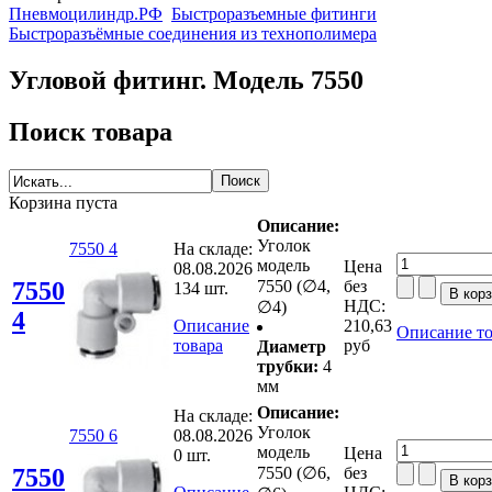
Пневмоцилиндр.РФ
Быстроразъемные фитинги
Быстроразъёмные соединения из технополимера
Угловой фитинг. Модель 7550
Поиск товара
Корзина пуста
Описание:
Уголок
7550 4
На складе:
модель
Цена
08.08.2026
7550
7550 (∅4,
без
134 шт.
НДС:
∅4)
4
Описание
210,63
Описание то
товара
руб
Диаметр
трубки:
4
мм
Описание:
На складе:
Уголок
7550 6
08.08.2026
модель
Цена
0 шт.
7550
7550 (∅6,
без