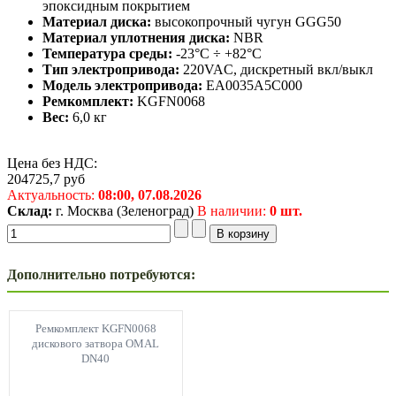
эпоксидным покрытием
Материал диска:
высокопрочный чугун GGG50
Материал уплотнения диска:
NBR
Температура среды:
-23°C ÷ +82°C
Тип электропривода:
220VAC, дискретный вкл/выкл
Модель электропривода:
EA0035A5C000
Ремкомплект:
KGFN0068
Вес:
6,0 кг
Цена без НДС:
204725,7
руб
Актуальность:
08:00,
07.08.2026
Склад:
г. Москва (Зеленоград)
В наличии:
0 шт.
Дополнительно потребуются:
Ремкомплект KGFN0068
дискового затвора OMAL
DN40