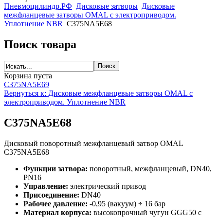
Пневмоцилиндр.РФ
Дисковые затворы
Дисковые
межфланцевые затворы OMAL c электроприводом.
Уплотнение NBR
C375NA5E68
Поиск товара
Корзина пуста
C375NA5E69
Вернуться к: Дисковые межфланцевые затворы OMAL c
электроприводом. Уплотнение NBR
C375NA5E68
Дисковый поворотный межфланцевый затвор OMAL
C375NA5E68
Функции затвора:
поворотный, межфланцевый, DN40,
PN16
Управление:
электрический привод
Присоединение:
DN40
Рабочее давление:
-0,95 (вакуум) ÷ 16 бар
Материал корпуса:
высокопрочный чугун GGG50 с