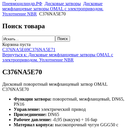
Пневмоцилиндр.РФ
Дисковые затворы
Дисковые
межфланцевые затворы OMAL c электроприводом.
Уплотнение NBR
C376NA5E70
Поиск товара
Корзина пуста
C376NA5E69
C376NA5E71
Вернуться к: Дисковые межфланцевые затворы OMAL c
электроприводом. Уплотнение NBR
C376NA5E70
Дисковый поворотный межфланцевый затвор OMAL
C376NA5E70
Функции затвора:
поворотный, межфланцевый, DN65,
PN16
Управление:
электрический привод
Присоединение:
DN65
Рабочее давление:
-0,95 (вакуум) ÷ 16 бар
Материал корпуса:
высокопрочный чугун GGG50 с