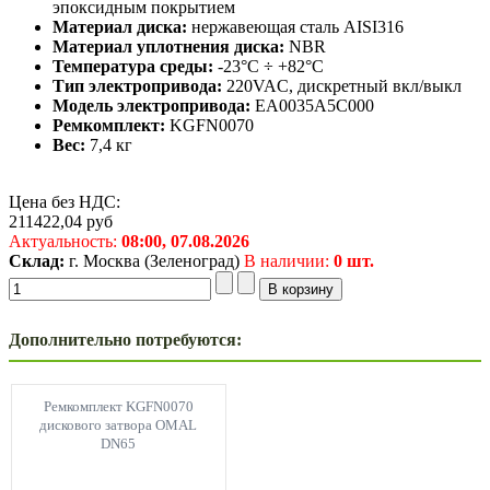
эпоксидным покрытием
Материал диска:
нержавеющая сталь AISI316
Материал уплотнения диска:
NBR
Температура среды:
-23°C ÷ +82°C
Тип электропривода:
220VAC, дискретный вкл/выкл
Модель электропривода:
EA0035A5C000
Ремкомплект:
KGFN0070
Вес:
7,4 кг
Цена без НДС:
211422,04
руб
Актуальность:
08:00,
07.08.2026
Склад:
г. Москва (Зеленоград)
В наличии:
0 шт.
Дополнительно потребуются:
Ремкомплект KGFN0070
дискового затвора OMAL
DN65