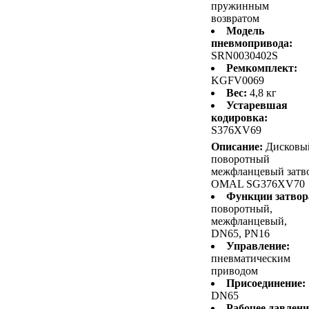
пружинным
возвратом
Модель
пневмопривода:
SRN0030402S
Ремкомплект:
KGFV0069
Вес:
4,8 кг
Устаревшая
кодировка:
S376XV69
Описание:
Дисковы
поворотный
межфланцевый затв
OMAL SG376XV70
Функции затвор
поворотный,
межфланцевый,
DN65, PN16
Управление:
пневматическим
приводом
Присоединение:
DN65
Рабочее давлени