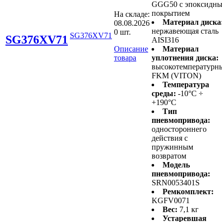
GGG50 с эпоксидн
покрытием
На складе:
Материал диска
08.08.2026
нержавеющая сталь
0 шт.
SG376XV71
SG376XV71
AISI316
Описание
Материал
товара
уплотнения диска:
высокотемпературн
FKM (VITON)
Температура
среды:
-10°C ÷
+190°C
Тип
пневмопривода:
одностороннего
действия с
пружинным
возвратом
Модель
пневмопривода:
SRN0053401S
Ремкомплект:
KGFV0071
Вес:
7,1 кг
Устаревшая