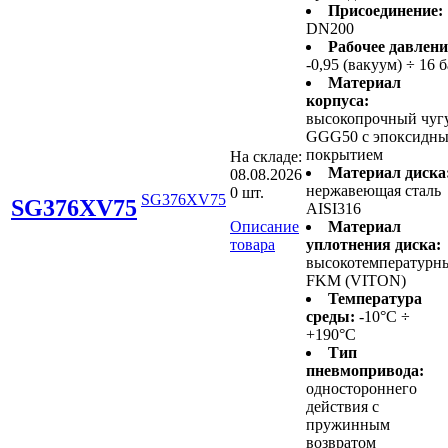
Присоединение:
DN200
Рабочее давлени
-0,95 (вакуум) ÷ 16 
Материал
корпуса:
высокопрочный чуг
GGG50 с эпоксидн
покрытием
На складе:
Материал диска
08.08.2026
нержавеющая сталь
0 шт.
SG376XV75
SG376XV75
AISI316
Описание
Материал
товара
уплотнения диска:
высокотемпературн
FKM (VITON)
Температура
среды:
-10°C ÷
+190°C
Тип
пневмопривода:
одностороннего
действия с
пружинным
возвратом