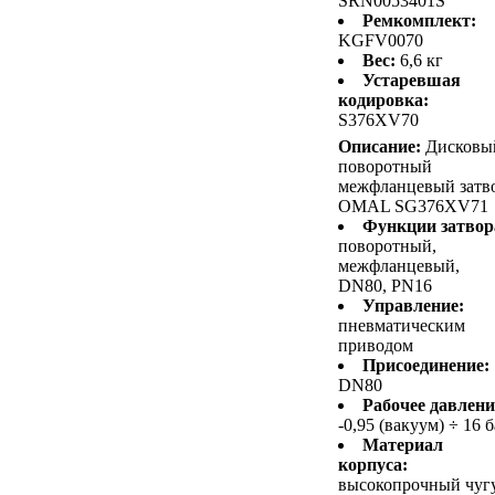
SRN0053401S
Ремкомплект:
KGFV0070
Вес:
6,6 кг
Устаревшая
кодировка:
S376XV70
Описание:
Дисковы
поворотный
межфланцевый затв
OMAL SG376XV71
Функции затвор
поворотный,
межфланцевый,
DN80, PN16
Управление:
пневматическим
приводом
Присоединение:
DN80
Рабочее давлени
-0,95 (вакуум) ÷ 16 
Материал
корпуса:
высокопрочный чуг