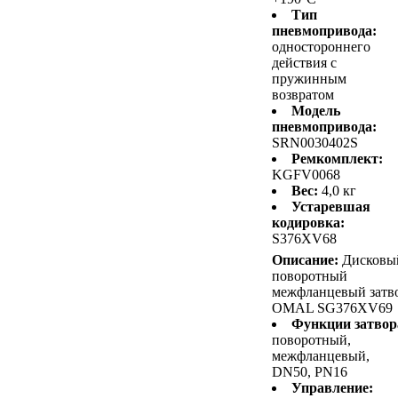
Тип
пневмопривода:
одностороннего
действия с
пружинным
возвратом
Модель
пневмопривода:
SRN0030402S
Ремкомплект:
KGFV0068
Вес:
4,0 кг
Устаревшая
кодировка:
S376XV68
Описание:
Дисковы
поворотный
межфланцевый затв
OMAL SG376XV69
Функции затвор
поворотный,
межфланцевый,
DN50, PN16
Управление: