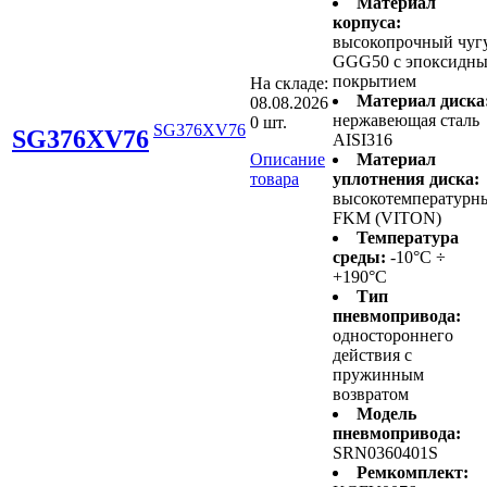
Материал
корпуса:
высокопрочный чуг
GGG50 с эпоксидн
покрытием
На складе:
Материал диска
08.08.2026
нержавеющая сталь
0 шт.
SG376XV76
SG376XV76
AISI316
Описание
Материал
товара
уплотнения диска:
высокотемпературн
FKM (VITON)
Температура
среды:
-10°C ÷
+190°C
Тип
пневмопривода:
одностороннего
действия с
пружинным
возвратом
Модель
пневмопривода:
SRN0360401S
Ремкомплект: