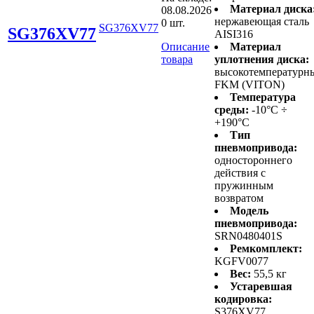
Материал диска
08.08.2026
нержавеющая сталь
0 шт.
SG376XV77
SG376XV77
AISI316
Описание
Материал
товара
уплотнения диска:
высокотемпературн
FKM (VITON)
Температура
среды:
-10°C ÷
+190°C
Тип
пневмопривода:
одностороннего
действия с
пружинным
возвратом
Модель
пневмопривода:
SRN0480401S
Ремкомплект:
KGFV0077
Вес:
55,5 кг
Устаревшая
кодировка:
S376XV77