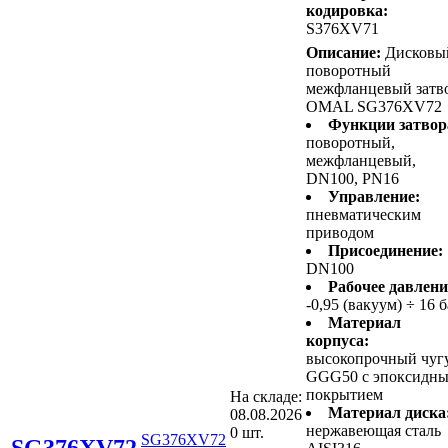
кодировка:
S376XV71
Описание:
Дисковы
поворотный
межфланцевый затв
OMAL SG376XV72
Функции затвор
поворотный,
межфланцевый,
DN100, PN16
Управление:
пневматическим
приводом
Присоединение:
DN100
Рабочее давлени
-0,95 (вакуум) ÷ 16 
Материал
корпуса:
высокопрочный чуг
GGG50 с эпоксидн
покрытием
На складе:
Материал диска
08.08.2026
нержавеющая сталь
0 шт.
SG376XV72
SG376XV72