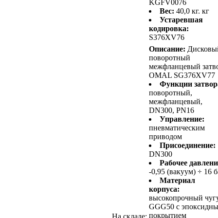
KGFV0076
Вес:
40,0 кг. кг
Устаревшая
кодировка:
S376XV76
Описание:
Дисковы
поворотный
межфланцевый затв
OMAL SG376XV77
Функции затвор
поворотный,
межфланцевый,
DN300, PN16
Управление:
пневматическим
приводом
Присоединение:
DN300
Рабочее давлени
-0,95 (вакуум) ÷ 16 
Материал
корпуса:
высокопрочный чуг
GGG50 с эпоксидн
покрытием
На складе: