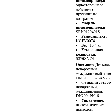
пневмопривода:
одностороннего
действия с
пружинным
возвратом
Модель
пневмопривода:
SRN0120401S
Ремкомплект:
KGFV0074
Вес:
15,4 кг
Устаревшая
кодировка:
S376XV74
Описание:
Дисковы
поворотный
межфланцевый затв
OMAL SG376XV75
Функции затвор
поворотный,
межфланцевый,
DN200, PN16
Управление:
пневматическим
приводом