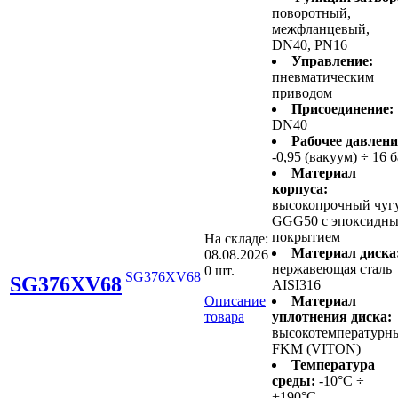
поворотный,
межфланцевый,
DN40, PN16
Управление:
пневматическим
приводом
Присоединение:
DN40
Рабочее давлени
-0,95 (вакуум) ÷ 16 
Материал
корпуса:
высокопрочный чуг
GGG50 с эпоксидн
покрытием
На складе:
Материал диска
08.08.2026
нержавеющая сталь
0 шт.
SG376XV68
SG376XV68
AISI316
Описание
Материал
товара
уплотнения диска:
высокотемпературн
FKM (VITON)
Температура
среды:
-10°C ÷
+190°C