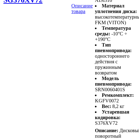
AISI316
Описание
Материал
товара
уплотнения диска:
высокотемпературн
FKM (VITON)
Температура
среды:
-10°C ÷
+190°C
Тип
пневмопривода:
одностороннего
действия с
пружинным
возвратом
Модель
пневмопривода:
SRN0060401S
Ремкомплект:
KGFV0072
Вес:
8,2 кг
Устаревшая
кодировка:
S376XV72
Описание:
Дисковы
поворотный