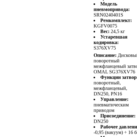
Модель
пневмопривода:
SRN0240401S
Ремкомплект:
KGFV0075
Вес:
24,5 кг
Устаревшая
кодировка:
S376XV75
Описание:
Дисковы
поворотный
межфланцевый затв
OMAL SG376XV76
Функции затвор
поворотный,
межфланцевый,
DN250, PN16
Управление:
пневматическим
приводом
Присоединение:
DN250
Рабочее давлени
-0,95 (вакуум) ÷ 16 