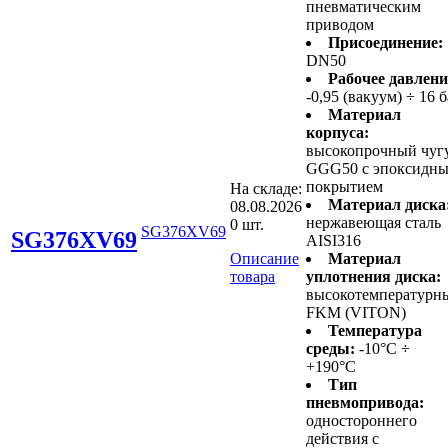
пневматическим
приводом
Присоединение:
DN50
Рабочее давлени
-0,95 (вакуум) ÷ 16 
Материал
корпуса:
высокопрочный чуг
GGG50 с эпоксидн
покрытием
На складе:
Материал диска
08.08.2026
нержавеющая сталь
0 шт.
SG376XV69
SG376XV69
AISI316
Описание
Материал
товара
уплотнения диска:
высокотемпературн
FKM (VITON)
Температура
среды:
-10°C ÷
+190°C
Тип
пневмопривода:
одностороннего
действия с