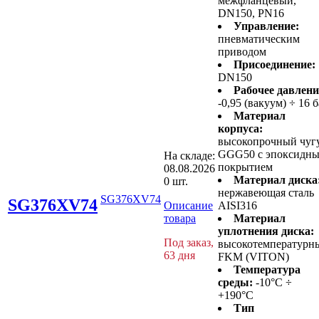
межфланцевый,
DN150, PN16
Управление:
пневматическим
приводом
Присоединение:
DN150
Рабочее давлени
-0,95 (вакуум) ÷ 16 
Материал
корпуса:
высокопрочный чуг
GGG50 с эпоксидн
На складе:
покрытием
08.08.2026
Материал диска
0 шт.
нержавеющая сталь
SG376XV74
SG376XV74
Описание
AISI316
товара
Материал
уплотнения диска:
Под заказ,
высокотемпературн
63 дня
FKM (VITON)
Температура
среды:
-10°C ÷
+190°C
Тип