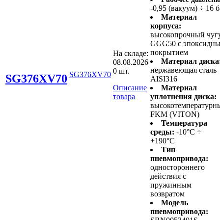
-0,95 (вакуум) ÷ 16 
Материал
корпуса:
высокопрочный чуг
GGG50 с эпоксидн
покрытием
На складе:
Материал диска
08.08.2026
нержавеющая сталь
0 шт.
SG376XV70
SG376XV70
AISI316
Описание
Материал
товара
уплотнения диска:
высокотемпературн
FKM (VITON)
Температура
среды:
-10°C ÷
+190°C
Тип
пневмопривода:
одностороннего
действия с
пружинным
возвратом
Модель
пневмопривода: