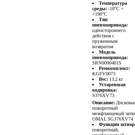
Температура
среды:
-10°C ÷
+190°C
Тип
пневмопривода:
одностороннего
действия с
пружинным
возвратом
Модель
пневмопривода:
SRN0090401S
Ремкомплект:
KGFV0073
Вес:
13,2 кг
Устаревшая
кодировка:
S376XV73
Описание:
Дисковы
поворотный
межфланцевый затв
OMAL SG376XV74
Функции затвор
поворотный,