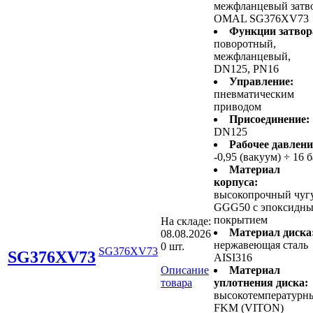
межфланцевый затв
OMAL SG376XV73
Функции затвор
поворотный,
межфланцевый,
DN125, PN16
Управление:
пневматическим
приводом
Присоединение:
DN125
Рабочее давлени
-0,95 (вакуум) ÷ 16 
Материал
корпуса:
высокопрочный чуг
GGG50 с эпоксидн
покрытием
На складе:
Материал диска
08.08.2026
нержавеющая сталь
0 шт.
SG376XV73
SG376XV73
AISI316
Описание
Материал
товара
уплотнения диска:
высокотемпературн
FKM (VITON)