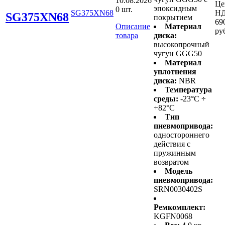
10.08.2026
Це
эпоксидным
0 шт.
SG375XN68
НД
SG375XN68
покрытием
69
Описание
Материал
ру
товара
диска:
высокопрочный
чугун GGG50
Материал
уплотнения
диска:
NBR
Температура
среды:
-23°C ÷
+82°C
Тип
пневмопривода:
одностороннего
действия с
пружинным
возвратом
Модель
пневмопривода:
SRN0030402S
Ремкомплект:
KGFN0068