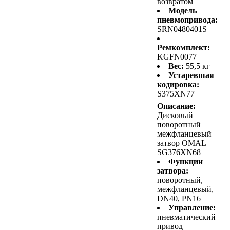
возвратом
Модель
пневмопривода:
SRN0480401S
Ремкомплект:
KGFN0077
Вес:
55,5 кг
Устаревшая
кодировка:
S375XN77
Описание:
Дисковый
поворотный
межфланцевый
затвор OMAL
SG376XN68
Функции
затвора:
поворотный,
межфланцевый,
DN40, PN16
Управление:
пневматический
привод