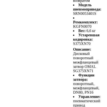
возвратом
Модель
пневмопривода:
SRN0053401S
Ремкомплект:
KGFN0070
Вес:
6,6 кг
Устаревшая
кодировка:
S375XN70
Описание:
Дисковый
поворотный
межфланцевый
затвор OMAL
SG375XN71
Функции
затвора:
поворотный,
межфланцевый,
DN80, PN16
Управление:
пневматический
привод