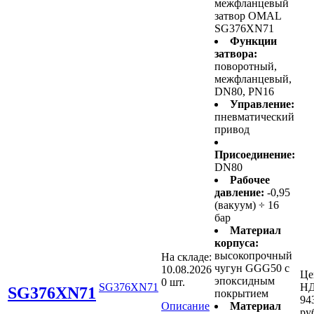
межфланцевый
затвор OMAL
SG376XN71
Функции
затвора:
поворотный,
межфланцевый,
DN80, PN16
Управление:
пневматический
привод
Присоединение:
DN80
Рабочее
давление:
-0,95
(вакуум) ÷ 16
бар
Материал
корпуса:
высокопрочный
На складе:
чугун GGG50 с
10.08.2026
Це
эпоксидным
0 шт.
SG376XN71
НД
SG376XN71
покрытием
94
Описание
Материал
ру