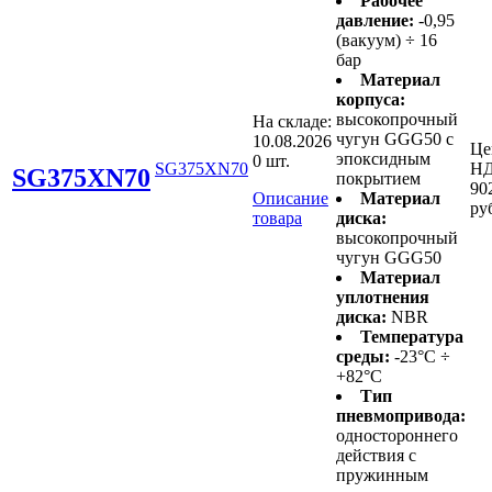
Рабочее
давление:
-0,95
(вакуум) ÷ 16
бар
Материал
корпуса:
высокопрочный
На складе:
чугун GGG50 с
10.08.2026
Це
эпоксидным
0 шт.
SG375XN70
НД
SG375XN70
покрытием
90
Описание
Материал
ру
товара
диска:
высокопрочный
чугун GGG50
Материал
уплотнения
диска:
NBR
Температура
среды:
-23°C ÷
+82°C
Тип
пневмопривода:
одностороннего
действия с
пружинным