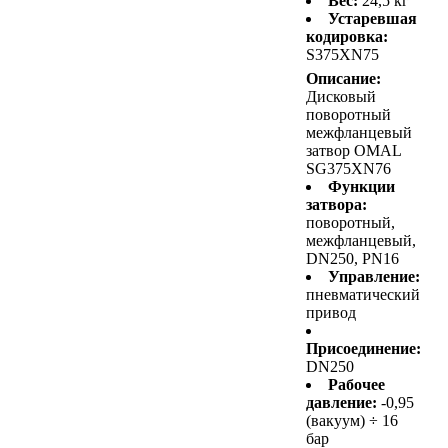
Вес:
24,5 кг
Устаревшая
кодировка:
S375XN75
Описание:
Дисковый
поворотный
межфланцевый
затвор OMAL
SG375XN76
Функции
затвора:
поворотный,
межфланцевый,
DN250, PN16
Управление:
пневматический
привод
Присоединение:
DN250
Рабочее
давление:
-0,95
(вакуум) ÷ 16
бар