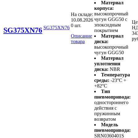
Материал
корпуса:
высокопрочный
На складе:
чугун GGG50 с
10.08.2026
Це
эпоксидным
0 шт.
SG375XN76
НД
SG375XN76
покрытием
34
Описание
Материал
ру
товара
диска:
высокопрочный
чугун GGG50
Материал
уплотнения
диска:
NBR
Температура
среды:
-23°C ÷
+82°C
Тип
пневмопривода:
одностороннего
действия с
пружинным
возвратом
Модель
пневмопривода:
SRN0360401S