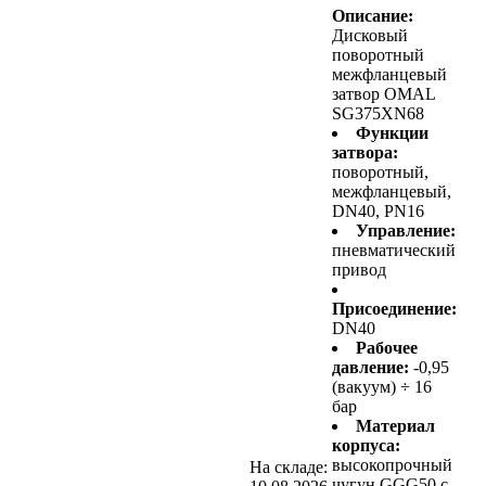
Описание:
Дисковый
поворотный
межфланцевый
затвор OMAL
SG375XN68
Функции
затвора:
поворотный,
межфланцевый,
DN40, PN16
Управление:
пневматический
привод
Присоединение:
DN40
Рабочее
давление:
-0,95
(вакуум) ÷ 16
бар
Материал
корпуса:
высокопрочный
На складе:
чугун GGG50 с