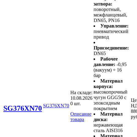
затвора:
поворотный,
межфланцевый,
DN65, PN16
Управление:
пневматический
привод
Присоединение:
DN65
Рабочее
давление:
-0,95
(вакуум) ÷ 16
бар
Материал
корпуса:
высокопрочный
На складе:
чугун GGG50 с
10.08.2026
Це
эпоксидным
0 шт.
SG376XN70
НД
SG376XN70
покрытием
88
Описание
Материал
ру
товара
диска:
нержавеющая
сталь AISI316
Материал