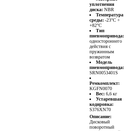
уплотнения
диска:
NBR
Температура
среды:
-23°C ÷
+82°C
Тип
пневмопривода:
одностороннего
действия с
пружинным
возвратом
Модель
пневмопривода:
SRN0053401S
Ремкомплект:
KGFN0070
Вес:
6,6 кг
Устаревшая
кодировка:
S376XN70
Описание:
Дисковый
поворотный