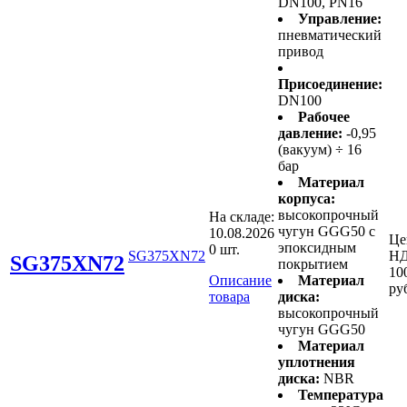
DN100, PN16
Управление:
пневматический
привод
Присоединение:
DN100
Рабочее
давление:
-0,95
(вакуум) ÷ 16
бар
Материал
корпуса:
высокопрочный
На складе:
чугун GGG50 с
10.08.2026
Це
эпоксидным
0 шт.
SG375XN72
НД
SG375XN72
покрытием
10
Описание
Материал
ру
товара
диска:
высокопрочный
чугун GGG50
Материал
уплотнения
диска:
NBR
Температура