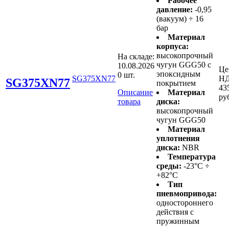
Рабочее
давление:
-0,95
(вакуум) ÷ 16
бар
Материал
корпуса:
высокопрочный
На складе:
чугун GGG50 с
10.08.2026
Це
эпоксидным
0 шт.
SG375XN77
НД
SG375XN77
покрытием
43
Описание
Материал
ру
товара
диска:
высокопрочный
чугун GGG50
Материал
уплотнения
диска:
NBR
Температура
среды:
-23°C ÷
+82°C
Тип
пневмопривода:
одностороннего
действия с
пружинным