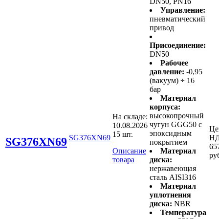
DN50, PN16
Управление:
пневматический
привод
Присоединение:
DN50
Рабочее
давление:
-0,95
(вакуум) ÷ 16
бар
Материал
корпуса:
высокопрочный
На складе:
чугун GGG50 с
10.08.2026
Це
эпоксидным
15 шт.
SG376XN69
НД
SG376XN69
покрытием
65
Описание
Материал
ру
товара
диска:
нержавеющая
сталь AISI316
Материал
уплотнения
диска:
NBR
Температура