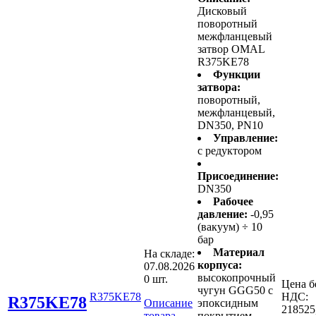
Дисковый
поворотный
межфланцевый
затвор OMAL
R375KE78
Функции
затвора:
поворотный,
межфланцевый,
DN350, PN10
Управление:
с редуктором
Присоединение:
DN350
Рабочее
давление:
-0,95
(вакуум) ÷ 10
бар
Материал
На складе:
корпуса:
07.08.2026
высокопрочный
0 шт.
Цена б
чугун GGG50 с
R375KE78
НДС:
R375KE78
Описание
эпоксидным
218525
товара
покрытием