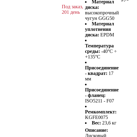
Материал
Под заказ,
диска:
201 день
высокопрочный
чугун GGG50
Материал
уплотнения
диска:
EPDM
Температура
среды:
-40°C ÷
+135°C
Присоединение
- квадрат:
17
мм
Присоединение
- фланец:
ISO5211 - F07
Ремкомплект:
KGFE0075
Вес:
23,6 кг
Описание:
Дисковый