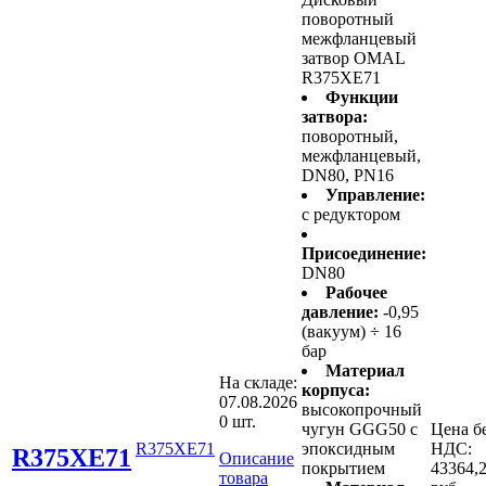
поворотный
межфланцевый
затвор OMAL
R375XE71
Функции
затвора:
поворотный,
межфланцевый,
DN80, PN16
Управление:
с редуктором
Присоединение:
DN80
Рабочее
давление:
-0,95
(вакуум) ÷ 16
бар
Материал
На складе:
корпуса:
07.08.2026
высокопрочный
0 шт.
чугун GGG50 с
Цена б
R375XE71
эпоксидным
НДС:
R375XE71
Описание
покрытием
43364,
товара