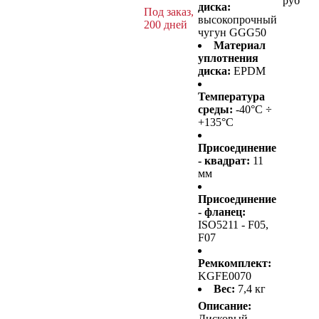
руб
диска:
Под заказ,
высокопрочный
200 дней
чугун GGG50
Материал
уплотнения
диска:
EPDM
Температура
среды:
-40°C ÷
+135°C
Присоединение
- квадрат:
11
мм
Присоединение
- фланец:
ISO5211 - F05,
F07
Ремкомплект:
KGFE0070
Вес:
7,4 кг
Описание:
Дисковый