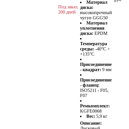
Материал
Под заказ,
диска:
200 дней
высокопрочный
чугун GGG50
Материал
уплотнения
диска:
EPDM
Температура
среды:
-40°C ÷
+135°C
Присоединение
- квадрат:
9 мм
Присоединение
- фланец:
ISO5211 - F05,
F07
Ремкомплект:
KGFE0068
Вес:
5,9 кг
Описание:
Дисковый