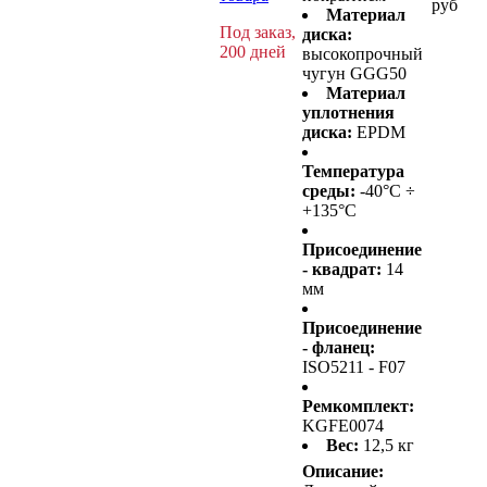
руб
Материал
Под заказ,
диска:
200 дней
высокопрочный
чугун GGG50
Материал
уплотнения
диска:
EPDM
Температура
среды:
-40°C ÷
+135°C
Присоединение
- квадрат:
14
мм
Присоединение
- фланец:
ISO5211 - F07
Ремкомплект:
KGFE0074
Вес:
12,5 кг
Описание: