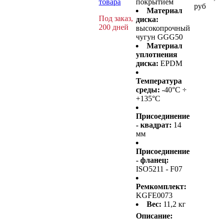
товара
покрытием
руб
Материал
Под заказ,
диска:
200 дней
высокопрочный
чугун GGG50
Материал
уплотнения
диска:
EPDM
Температура
среды:
-40°C ÷
+135°C
Присоединение
- квадрат:
14
мм
Присоединение
- фланец:
ISO5211 - F07
Ремкомплект:
KGFE0073
Вес:
11,2 кг
Описание: