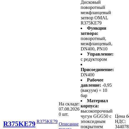
Дисковый
поворотный
межфланцевый
затвор OMAL
R375KE79
Функции
затвора:
поворотный,
межфланцевый,
DN400, PN10
Управление:
с редуктором
Присоединение:
DN400
Рабочее
давление:
-0,95
(вакуум) ÷ 10
бар
Материал
На складе:
корпуса:
07.08.2026
высокопрочный
0 шт.
чугун GGG50 с
Цена б
R375KE79
эпоксидным
НДС:
R375KE79
Описание
покрытием
344078