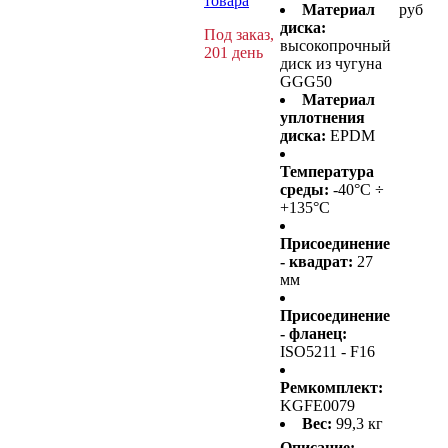
товара
Материал
руб
диска:
Под заказ,
высокопрочный
201 день
диск из чугуна
GGG50
Материал
уплотнения
диска:
EPDM
Температура
среды:
-40°C ÷
+135°C
Присоединение
- квадрат:
27
мм
Присоединение
- фланец:
ISO5211 - F16
Ремкомплект:
KGFE0079
Вес:
99,3 кг
Описание: