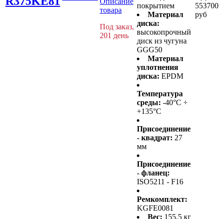
R375KE81
Описание
покрытием
553700
товара
Материал
руб
диска:
Под заказ,
высокопрочный
201 день
диск из чугуна
GGG50
Материал
уплотнения
диска:
EPDM
Температура
среды:
-40°C ÷
+135°C
Присоединение
- квадрат:
27
мм
Присоединение
- фланец:
ISO5211 - F16
Ремкомплект:
KGFE0081
Вес:
155,5 кг