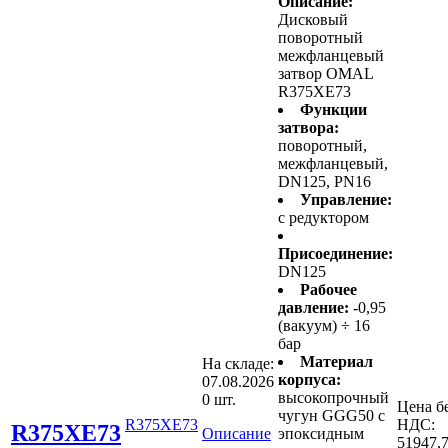
Описание:
Дисковый
поворотный
межфланцевый
затвор OMAL
R375XE73
Функции
затвора:
поворотный,
межфланцевый,
DN125, PN16
Управление:
с редуктором
Присоединение:
DN125
Рабочее
давление:
-0,95
(вакуум) ÷ 16
бар
Материал
На складе:
корпуса:
07.08.2026
высокопрочный
0 шт.
Цена б
чугун GGG50 с
R375XE73
НДС:
R375XE73
Описание
эпоксидным
51947,