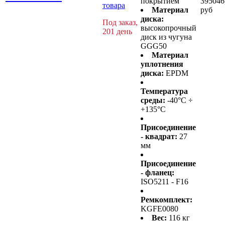
покрытием
395046
товара
Материал
руб
диска:
Под заказ,
высокопрочный
201 день
диск из чугуна
GGG50
Материал
уплотнения
диска:
EPDM
Температура
среды:
-40°C ÷
+135°C
Присоединение
- квадрат:
27
мм
Присоединение
- фланец:
ISO5211 - F16
Ремкомплект:
KGFE0080
Вес:
116 кг