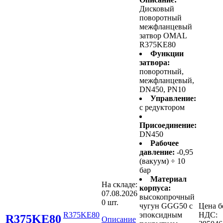
Дисковый
поворотный
межфланцевый
затвор OMAL
R375KE80
Функции
затвора:
поворотный,
межфланцевый,
DN450, PN10
Управление:
с редуктором
Присоединение:
DN450
Рабочее
давление:
-0,95
(вакуум) ÷ 10
бар
Материал
На складе:
корпуса:
07.08.2026
высокопрочный
0 шт.
чугун GGG50 с
Цена б
R375KE80
эпоксидным
НДС:
R375KE80
Описание