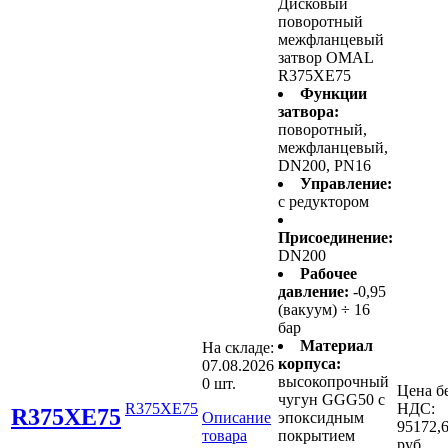
Дисковый
поворотный
межфланцевый
затвор OMAL
R375XE75
Функции
затвора:
поворотный,
межфланцевый,
DN200, PN16
Управление:
с редуктором
Присоединение:
DN200
Рабочее
давление:
-0,95
(вакуум) ÷ 16
бар
Материал
На складе:
корпуса:
07.08.2026
высокопрочный
0 шт.
Цена б
чугун GGG50 с
R375XE75
НДС:
R375XE75
Описание
эпоксидным
95172,
товара
покрытием
руб