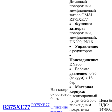
Дисковый
поворотный
межфланцевый
затвор OMAL
R375XE77
Функции
затвора:
поворотный,
межфланцевый,
DN300, PN16
Управление:
с редуктором
Присоединение:
DN300
Рабочее
давление:
-0,95
(вакуум) ÷ 16
бар
Материал
На складе:
корпуса:
07.08.2026
высокопрочный
0 шт.
чугун GGG50 с
Цена б
R375XE77
эпоксидным
НДС:
R375XE77
Описание
покрытием
147966
товара