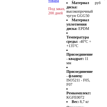
товара
Материал
руб
диска:
Под заказ,
высокопрочный
200 дней
чугун GGG50
Материал
уплотнения
диска:
EPDM
Температура
среды:
-40°C ÷
+135°C
Присоединение
- квадрат:
11
мм
Присоединение
- фланец:
ISO5211 - F05,
F07
Ремкомплект:
KGFE0072
Вес:
8,7 кг