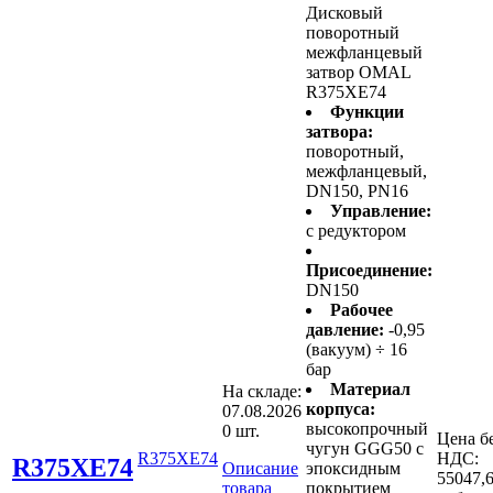
Дисковый
поворотный
межфланцевый
затвор OMAL
R375XE74
Функции
затвора:
поворотный,
межфланцевый,
DN150, PN16
Управление:
с редуктором
Присоединение:
DN150
Рабочее
давление:
-0,95
(вакуум) ÷ 16
бар
Материал
На складе:
корпуса:
07.08.2026
высокопрочный
0 шт.
Цена б
чугун GGG50 с
R375XE74
НДС:
R375XE74
Описание
эпоксидным
55047,
товара
покрытием