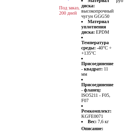
Материал
руб
диска:
Под заказ,
высокопрочный
200 дней
чугун GGG50
Материал
уплотнения
диска:
EPDM
Температура
среды:
-40°C ÷
+135°C
Присоединение
- квадрат:
11
мм
Присоединение
- фланец:
ISO5211 - F05,
F07
Ремкомплект:
KGFE0071
Вес:
7,6 кг
Описание: