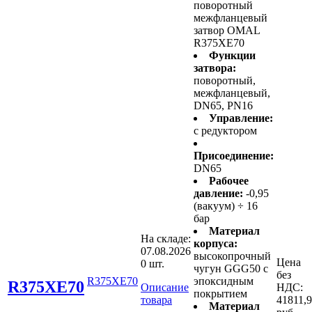
поворотный
межфланцевый
затвор OMAL
R375XE70
Функции
затвора:
поворотный,
межфланцевый,
DN65, PN16
Управление:
с редуктором
Присоединение:
DN65
Рабочее
давление:
-0,95
(вакуум) ÷ 16
бар
Материал
На складе:
корпуса:
07.08.2026
высокопрочный
Цена
0 шт.
чугун GGG50 с
без
R375XE70
эпоксидным
R375XE70
Описание
НДС:
покрытием
товара
41811,
Материал