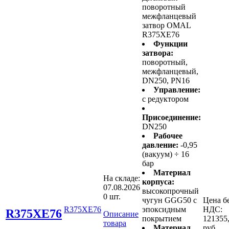
поворотный
межфланцевый
затвор OMAL
R375XE76
Функции
затвора:
поворотный,
межфланцевый,
DN250, PN16
Управление:
с редуктором
Присоединение:
DN250
Рабочее
давление:
-0,95
(вакуум) ÷ 16
бар
Материал
На складе:
корпуса:
07.08.2026
высокопрочный
0 шт.
чугун GGG50 с
Цена б
R375XE76
эпоксидным
НДС:
R375XE76
Описание
покрытием
121355
товара
Материал
руб