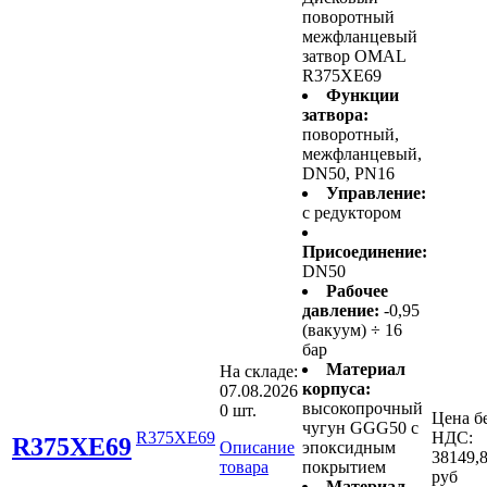
поворотный
межфланцевый
затвор OMAL
R375XE69
Функции
затвора:
поворотный,
межфланцевый,
DN50, PN16
Управление:
с редуктором
Присоединение:
DN50
Рабочее
давление:
-0,95
(вакуум) ÷ 16
бар
Материал
На складе:
корпуса:
07.08.2026
высокопрочный
0 шт.
Цена б
чугун GGG50 с
R375XE69
НДС:
R375XE69
Описание
эпоксидным
38149,
товара
покрытием
руб
Материал