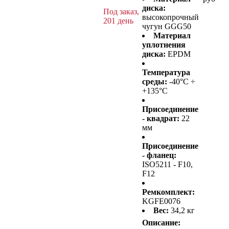
диска:
Под заказ,
высокопрочный
201 день
чугун GGG50
Материал
уплотнения
диска:
EPDM
Температура
среды:
-40°C ÷
+135°C
Присоединение
- квадрат:
22
мм
Присоединение
- фланец:
ISO5211 - F10,
F12
Ремкомплект:
KGFE0076
Вес:
34,2 кг
Описание: