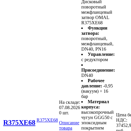
Дисковый
поворотный
межфланцевый
затвор OMAL
R375XE68
Функции
затвора:
поворотный,
межфланцевый,
DN40, PN16
Управление:
с редуктором
Присоединение:
DN40
Рабочее
давление:
-0,95
(вакуум) ÷ 16
бар
Материал
На складе:
корпуса:
07.08.2026
высокопрочный
0 шт.
Цена б
чугун GGG50 с
R375XE68
НДС:
R375XE68
Описание
эпоксидным
37452,
товара
покрытием
руб