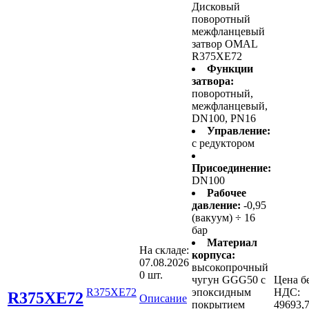
Дисковый
поворотный
межфланцевый
затвор OMAL
R375XE72
Функции
затвора:
поворотный,
межфланцевый,
DN100, PN16
Управление:
с редуктором
Присоединение:
DN100
Рабочее
давление:
-0,95
(вакуум) ÷ 16
бар
Материал
На складе:
корпуса:
07.08.2026
высокопрочный
0 шт.
чугун GGG50 с
Цена б
R375XE72
эпоксидным
НДС:
R375XE72
Описание
покрытием
49693,