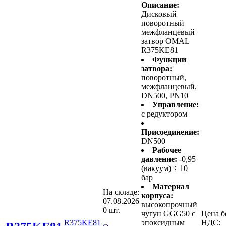
Описание:
Дисковый
поворотный
межфланцевый
затвор OMAL
R375KE81
Функции
затвора:
поворотный,
межфланцевый,
DN500, PN10
Управление:
с редуктором
Присоединение:
DN500
Рабочее
давление:
-0,95
(вакуум) ÷ 10
бар
Материал
На складе:
корпуса:
07.08.2026
высокопрочный
0 шт.
чугун GGG50 с
Цена б
R375KE81
эпоксидным
НДС: