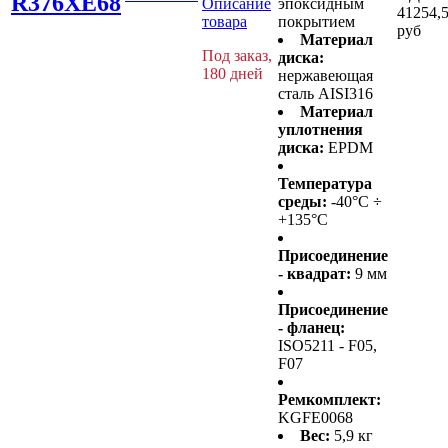
R376XE68
Описание
эпоксидным
41254,
товара
покрытием
руб
Материал
Под заказ,
диска:
180 дней
нержавеющая
сталь AISI316
Материал
уплотнения
диска:
EPDM
Температура
среды:
-40°C ÷
+135°C
Присоединение
- квадрат:
9 мм
Присоединение
- фланец:
ISO5211 - F05,
F07
Ремкомплект:
KGFE0068
Вес:
5,9 кг