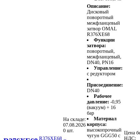
Описание:
Дисковый
поворотный
межфланцевый
затвор OMAL
R376XE68
Функции
затвора:
поворотный,
межфланцевый,
DN40, PN16
Управление:
с редуктором
Присоединение:
DN40
Рабочее
давление:
-0,95
(вакуум) ÷ 16
бар
Материал
На складе:
корпуса:
07.08.2026
высокопрочный
0 шт.
Цена б
чугун GGG50 с
R376XE68
НДС: