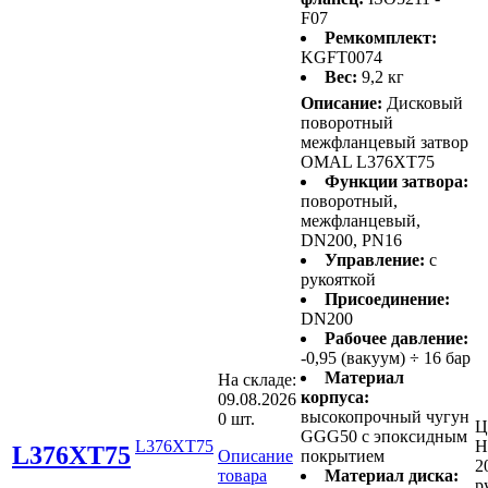
F07
Ремкомплект:
KGFT0074
Вес:
9,2 кг
Описание:
Дисковый
поворотный
межфланцевый затвор
OMAL L376XT75
Функции затвора:
поворотный,
межфланцевый,
DN200, PN16
Управление:
с
рукояткой
Присоединение:
DN200
Рабочее давление:
-0,95 (вакуум) ÷ 16 бар
Материал
На складе:
корпуса:
09.08.2026
высокопрочный чугун
0 шт.
Ц
GGG50 с эпоксидным
L376XT75
Н
L376XT75
Описание
покрытием
2
товара
Материал диска:
р