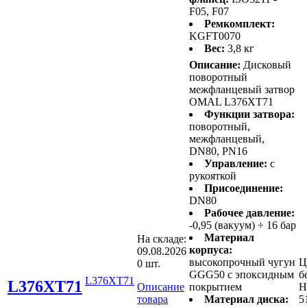
F05, F07
Ремкомплект:
KGFT0070
Вес:
3,8 кг
Описание:
Дисковый
поворотный
межфланцевый затвор
OMAL L376XT71
Функции затвора:
поворотный,
межфланцевый,
DN80, PN16
Управление:
с
рукояткой
Присоединение:
DN80
Рабочее давление:
-0,95 (вакуум) ÷ 16 бар
Материал
На складе:
корпуса:
09.08.2026
высокопрочный чугун
Ц
0 шт.
GGG50 с эпоксидным
б
L376XT71
L376XT71
Описание
покрытием
Н
товара
Материал диска:
5