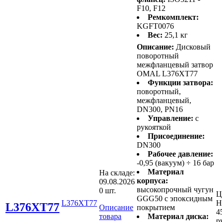
F10, F12
Ремкомплект:
KGFT0076
Вес:
25,1 кг
Описание:
Дисковый
поворотный
межфланцевый затвор
OMAL L376XT77
Функции затвора:
поворотный,
межфланцевый,
DN300, PN16
Управление:
с
рукояткой
Присоединение:
DN300
Рабочее давление:
-0,95 (вакуум) ÷ 16 бар
Материал
На складе:
корпуса:
09.08.2026
высокопрочный чугун
0 шт.
Ц
GGG50 с эпоксидным
L376XT77
Н
L376XT77
Описание
покрытием
4
товара
Материал диска:
р