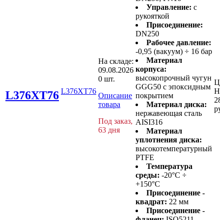
Управление:
с
рукояткой
Присоединение:
DN250
Рабочее давление:
-0,95 (вакуум) ÷ 16 бар
Материал
На складе:
корпуса:
09.08.2026
высокопрочный чугун
0 шт.
Ц
GGG50 с эпоксидным
L376XT76
Н
L376XT76
Описание
покрытием
2
товара
Материал диска:
р
нержавеющая сталь
Под заказ,
AISI316
63 дня
Материал
уплотнения диска:
высокотемпературный
PTFE
Температура
среды:
-20°C ÷
+150°C
Присоединение -
квадрат:
22 мм
Присоединение -
фланец:
ISO5211 -