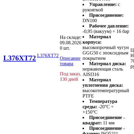
Управление:
с
рукояткой
Присоединение:
DN100
Рабочее давление:
-0,95 (вакуум) ÷ 16 бар
Материал
На складе:
корпуса:
09.08.2026
высокопрочный чугун
0 шт.
Ц
GGG50 с эпоксидным
L376XT72
Н
L376XT72
Описание
покрытием
7
товара
Материал диска:
р
нержавеющая сталь
Под заказ,
AISI316
130 дней
Материал
уплотнения диска:
высокотемпературный
PTFE
Температура
среды:
-20°C ÷
+150°C
Присоединение -
квадрат:
11 мм
Присоединение -
фланец:
ISO5211 -