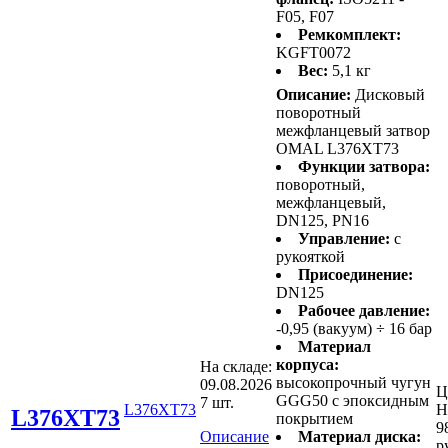
F05, F07
Ремкомплект:
KGFT0072
Вес:
5,1 кг
Описание:
Дисковый
поворотный
межфланцевый затвор
OMAL L376XT73
Функции затвора:
поворотный,
межфланцевый,
DN125, PN16
Управление:
с
рукояткой
Присоединение:
DN125
Рабочее давление:
-0,95 (вакуум) ÷ 16 бар
Материал
корпуса:
На складе:
высокопрочный чугун
09.08.2026
Ц
GGG50 с эпоксидным
7 шт.
L376XT73
Н
L376XT73
покрытием
9
Описание
Материал диска:
р