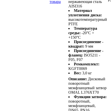
товара
нержавеющая сталь
AISI316
Материал
уплотнения диска:
высокотемпературный
PTFE
Температура
среды:
-20°C ÷
+150°C
Присоединение -
квадрат:
9 мм
Присоединение -
фланец:
ISO5211 -
F05, F07
Ремкомплект:
KGFT0069
Вес:
3,0 кг
Описание:
Дисковый
поворотный
межфланцевый затвор
OMAL L376XT70
Функции затвора:
поворотный,
межфланцевый,
DN65, PN16