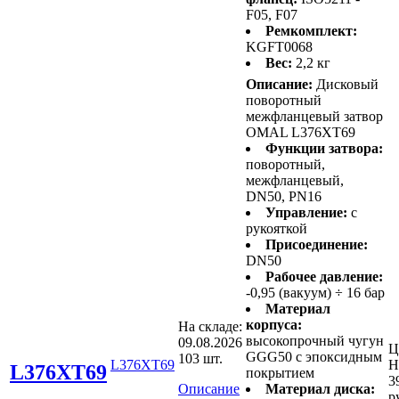
F05, F07
Ремкомплект:
KGFT0068
Вес:
2,2 кг
Описание:
Дисковый
поворотный
межфланцевый затвор
OMAL L376XT69
Функции затвора:
поворотный,
межфланцевый,
DN50, PN16
Управление:
с
рукояткой
Присоединение:
DN50
Рабочее давление:
-0,95 (вакуум) ÷ 16 бар
Материал
корпуса:
На складе:
высокопрочный чугун
09.08.2026
Ц
GGG50 с эпоксидным
103 шт.
L376XT69
Н
L376XT69
покрытием
3
Описание
Материал диска:
р