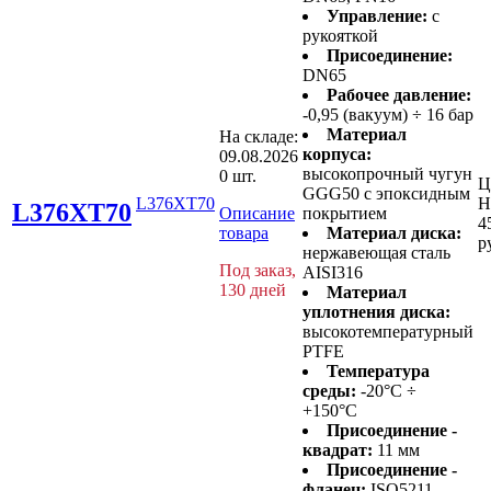
Управление:
с
рукояткой
Присоединение:
DN65
Рабочее давление:
-0,95 (вакуум) ÷ 16 бар
Материал
На складе:
корпуса:
09.08.2026
высокопрочный чугун
0 шт.
Ц
GGG50 с эпоксидным
L376XT70
Н
L376XT70
Описание
покрытием
4
товара
Материал диска:
р
нержавеющая сталь
Под заказ,
AISI316
130 дней
Материал
уплотнения диска:
высокотемпературный
PTFE
Температура
среды:
-20°C ÷
+150°C
Присоединение -
квадрат:
11 мм
Присоединение -
фланец:
ISO5211 -