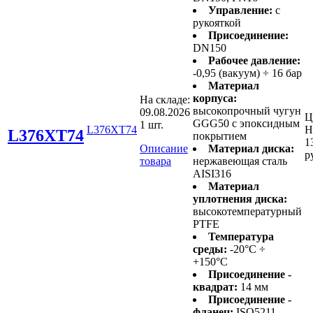
Управление:
с
рукояткой
Присоединение:
DN150
Рабочее давление:
-0,95 (вакуум) ÷ 16 бар
Материал
корпуса:
На складе:
высокопрочный чугун
09.08.2026
Ц
GGG50 с эпоксидным
1 шт.
L376XT74
Н
L376XT74
покрытием
1
Описание
Материал диска:
р
товара
нержавеющая сталь
AISI316
Материал
уплотнения диска:
высокотемпературный
PTFE
Температура
среды:
-20°C ÷
+150°C
Присоединение -
квадрат:
14 мм
Присоединение -
фланец:
ISO5211 -