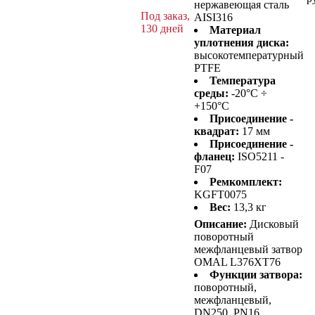
нержавеющая сталь
Под заказ,
AISI316
130 дней
Материал
уплотнения диска:
высокотемпературный
PTFE
Температура
среды:
-20°C ÷
+150°C
Присоединение -
квадрат:
17 мм
Присоединение -
фланец:
ISO5211 -
F07
Ремкомплект:
KGFT0075
Вес:
13,3 кг
Описание:
Дисковый
поворотный
межфланцевый затвор
OMAL L376XT76
Функции затвора:
поворотный,
межфланцевый,
DN250, PN16