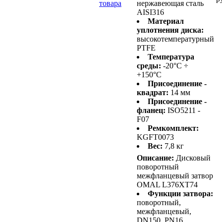
товара
нержавеющая сталь
AISI316
Материал
уплотнения диска:
высокотемпературный
PTFE
Температура
среды:
-20°C ÷
+150°C
Присоединение -
квадрат:
14 мм
Присоединение -
фланец:
ISO5211 -
F07
Ремкомплект:
KGFT0073
Вес:
7,8 кг
Описание:
Дисковый
поворотный
межфланцевый затвор
OMAL L376XT74
Функции затвора:
поворотный,
межфланцевый,
DN150, PN16