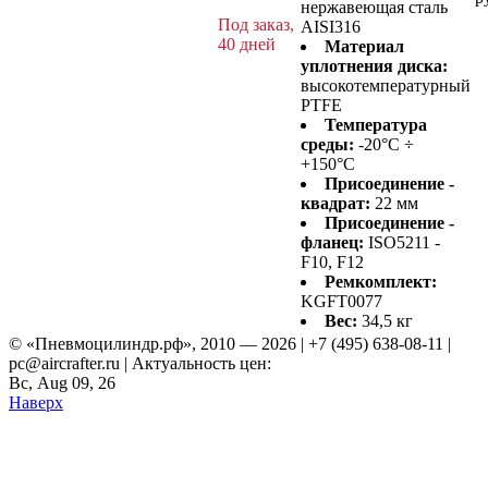
нержавеющая сталь
Под заказ,
AISI316
40 дней
Материал
уплотнения диска:
высокотемпературный
PTFE
Температура
среды:
-20°C ÷
+150°C
Присоединение -
квадрат:
22 мм
Присоединение -
фланец:
ISO5211 -
F10, F12
Ремкомплект:
KGFT0077
Вес:
34,5 кг
© «Пневмоцилиндр.рф», 2010 — 2026 | +7 (495) 638-08-11 |
pc@aircrafter.ru | Актуальность цен:
Вс, Aug 09, 26
Наверх