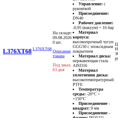
Управление:
с
рукояткой
Присоединение:
DN40
Рабочее давление:
-0,95 (вакуум) ÷ 16 бар
Материал
На складе:
корпуса:
09.08.2026
высокопрочный чугун
0 шт.
Ц
GGG50 с эпоксидным
L376XT68
Н
L376XT68
Описание
покрытием
3
товара
Материал диска:
р
нержавеющая сталь
Под заказ,
AISI316
63 дня
Материал
уплотнения диска:
высокотемпературный
PTFE
Температура
среды:
-20°C ÷
+150°C
Присоединение -
квадрат:
9 мм
Присоединение -
фланец:
ISO5211 -