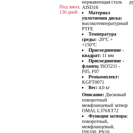
нержавеющая сталь
р
Под заказ,
AISI316
130 дней
Материал
уплотнения диска:
высокотемпературный
PTFE
Температура
среды:
-20°C ÷
+150°C
Присоединение -
квадрат:
11 мм
Присоединение -
фланец:
ISO5211 -
F05, F07
Ремкомплект:
KGFT0071
Вес:
4,0 кг
Описание:
Дисковый
поворотный
межфланцевый затвор
OMAL L376XT72
Функции затвора:
поворотный,
межфланцевый,
DN100, PN16