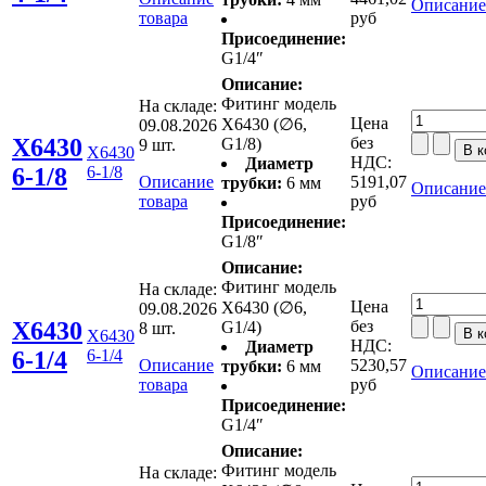
Описание
товара
руб
Присоединение:
G1/4″
Описание:
Фитинг модель
На складе:
Цена
X6430 (∅6,
09.08.2026
X6430
без
G1/8)
9 шт.
X6430
НДС:
Диаметр
6-1/8
6-1/8
Описание
5191,07
трубки:
6 мм
Описание
товара
руб
Присоединение:
G1/8″
Описание:
Фитинг модель
На складе:
Цена
X6430 (∅6,
09.08.2026
X6430
без
G1/4)
8 шт.
X6430
НДС:
Диаметр
6-1/4
6-1/4
Описание
5230,57
трубки:
6 мм
Описание
товара
руб
Присоединение:
G1/4″
Описание:
Фитинг модель
На складе: