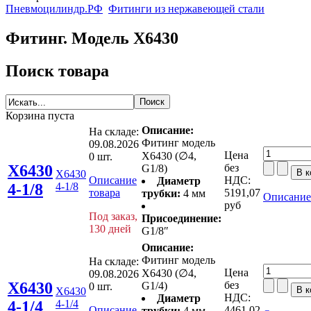
Пневмоцилиндр.РФ
Фитинги из нержавеющей стали
Фитинг. Модель X6430
Поиск товара
Корзина пуста
Описание:
На складе:
Фитинг модель
09.08.2026
Цена
X6430 (∅4,
0 шт.
X6430
без
G1/8)
X6430
Описание
НДС:
Диаметр
4-1/8
4-1/8
товара
5191,07
трубки:
4 мм
Описание
руб
Под заказ,
Присоединение:
130 дней
G1/8″
Описание:
Фитинг модель
На складе:
Цена
X6430 (∅4,
09.08.2026
X6430
без
G1/4)
0 шт.
X6430
НДС:
Диаметр
4-1/4
4-1/4
Описание
4461,02
трубки:
4 мм