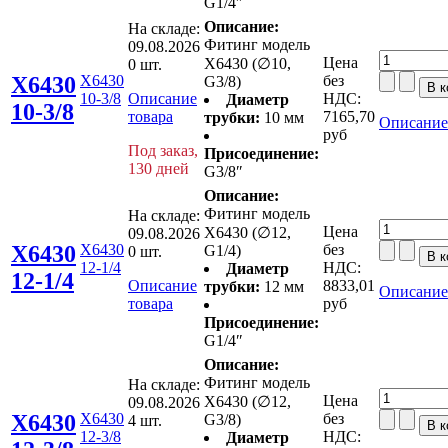
G1/4″
Описание:
На складе:
Фитинг модель
09.08.2026
Цена
X6430 (∅10,
0 шт.
X6430
X6430
без
G3/8)
10-3/8
Описание
НДС:
Диаметр
10-3/8
товара
7165,70
трубки:
10 мм
Описание
руб
Под заказ,
Присоединение:
130 дней
G3/8″
Описание:
Фитинг модель
На складе:
Цена
X6430 (∅12,
09.08.2026
X6430
X6430
без
G1/4)
0 шт.
12-1/4
НДС:
Диаметр
12-1/4
Описание
8833,01
трубки:
12 мм
Описание
товара
руб
Присоединение:
G1/4″
Описание:
Фитинг модель
На складе:
Цена
X6430 (∅12,
09.08.2026
X6430
X6430
без
G3/8)
4 шт.
12-3/8
НДС:
Диаметр