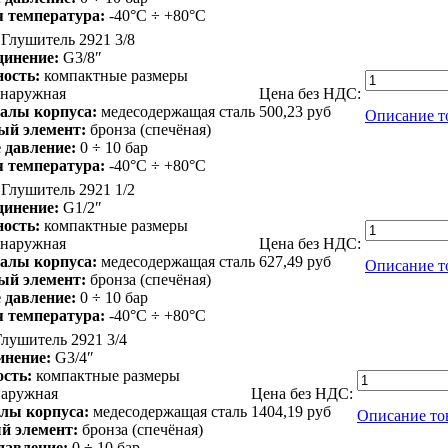
я температура:
-40°C ÷ +80°C
Глушитель 2921 3/8
динение:
G3/8″
ость:
компактные размеры
наружная
Цена без НДС:
алы корпуса:
медесодержащая сталь
500,23
руб
Описание т
ый элемент:
бронза (спечёная)
 давление:
0 ÷ 10 бар
я температура:
-40°C ÷ +80°C
Глушитель 2921 1/2
динение:
G1/2″
ость:
компактные размеры
наружная
Цена без НДС:
алы корпуса:
медесодержащая сталь
627,49
руб
Описание т
ый элемент:
бронза (спечёная)
 давление:
0 ÷ 10 бар
я температура:
-40°C ÷ +80°C
лушитель 2921 3/4
инение:
G3/4″
сть:
компактные размеры
наружная
Цена без НДС:
лы корпуса:
медесодержащая сталь
1404,19
руб
Описание то
й элемент:
бронза (спечёная)
давление:
0 ÷ 10 бар