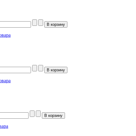
овара
овара
вара