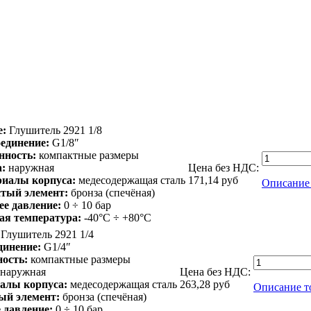
е:
Глушитель 2921 1/8
единение:
G1/8″
нность:
компактные размеры
а:
наружная
Цена без НДС:
иалы корпуса:
медесодержащая сталь
171,14
руб
Описание 
тый элемент:
бронза (спечёная)
ее давление:
0 ÷ 10 бар
ая температура:
-40°C ÷ +80°C
Глушитель 2921 1/4
динение:
G1/4″
ость:
компактные размеры
наружная
Цена без НДС:
алы корпуса:
медесодержащая сталь
263,28
руб
Описание т
ый элемент:
бронза (спечёная)
 давление:
0 ÷ 10 бар