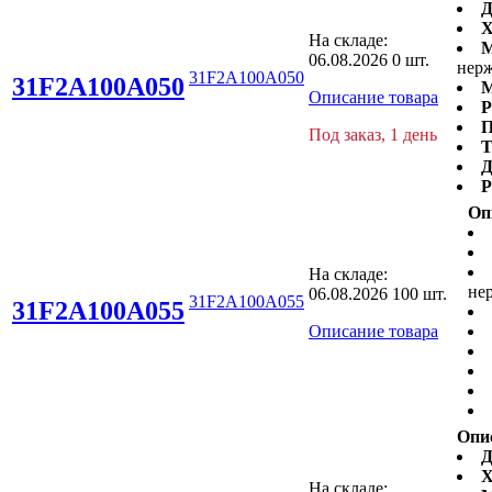
Д
Х
На складе:
М
06.08.2026
0 шт.
нерж
31F2A100A050
31F2A100A050
М
Описание товара
Р
П
Под заказ, 1 день
Т
Д
Р
Оп
На складе:
не
06.08.2026
100 шт.
31F2A100A055
31F2A100A055
Описание товара
Опи
Д
Х
На складе: