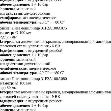
абочее давление:
1 ÷ 10 бар
оршень:
магнитный
ип действия:
двухсторонний
емпфирование:
пневматическое
абочая температура:
-20 С° ÷ +80 С°
сание:
Пневмоцилиндр 31F2A100A075
иаметр:
Ø 100 мм
од:
75 мм
атериалы:
алюминиевые крышки, анодированная алюминиевая 
авеющей стали, уплотнения - NBR
одификация:
с внутренней резьбой
абочее давление:
1 ÷ 10 бар
оршень:
магнитный
ип действия:
двухсторонний
емпфирование:
пневматическое
абочая температура:
-20 С° ÷ +80 С°
сание:
Пневмоцилиндр 31F2A100A080
иаметр:
Ø 100 мм
од:
80 мм
атериалы:
алюминиевые крышки, анодированная алюминиевая 
авеющей стали, уплотнения - NBR
одификация:
с внутренней резьбой
абочее давление:
1 ÷ 10 бар
оршень:
магнитный