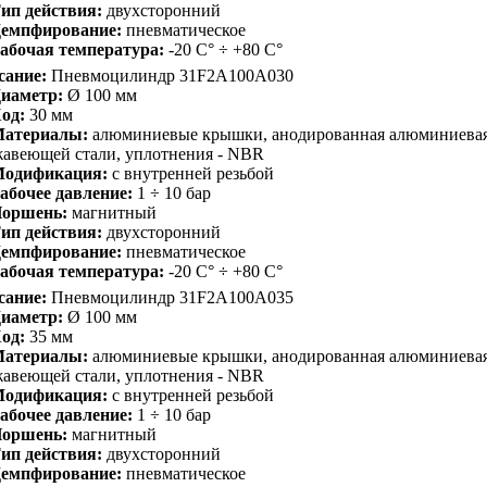
ип действия:
двухсторонний
емпфирование:
пневматическое
абочая температура:
-20 С° ÷ +80 С°
сание:
Пневмоцилиндр 31F2A100A030
иаметр:
Ø 100 мм
од:
30 мм
атериалы:
алюминиевые крышки, анодированная алюминиевая 
авеющей стали, уплотнения - NBR
одификация:
с внутренней резьбой
абочее давление:
1 ÷ 10 бар
оршень:
магнитный
ип действия:
двухсторонний
емпфирование:
пневматическое
абочая температура:
-20 С° ÷ +80 С°
сание:
Пневмоцилиндр 31F2A100A035
иаметр:
Ø 100 мм
од:
35 мм
атериалы:
алюминиевые крышки, анодированная алюминиевая 
авеющей стали, уплотнения - NBR
одификация:
с внутренней резьбой
абочее давление:
1 ÷ 10 бар
оршень:
магнитный
ип действия:
двухсторонний
емпфирование:
пневматическое