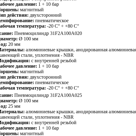
абочее давление:
1 ÷ 10 бар
оршень:
магнитный
ип действия:
двухсторонний
емпфирование:
пневматическое
абочая температура:
-20 С° ÷ +80 С°
сание:
Пневмоцилиндр 31F2A100A020
иаметр:
Ø 100 мм
од:
20 мм
атериалы:
алюминиевые крышки, анодированная алюминиевая 
авеющей стали, уплотнения - NBR
одификация:
с внутренней резьбой
абочее давление:
1 ÷ 10 бар
оршень:
магнитный
ип действия:
двухсторонний
емпфирование:
пневматическое
абочая температура:
-20 С° ÷ +80 С°
сание:
Пневмоцилиндр 31F2A100A025
иаметр:
Ø 100 мм
од:
25 мм
атериалы:
алюминиевые крышки, анодированная алюминиевая 
авеющей стали, уплотнения - NBR
одификация:
с внутренней резьбой
абочее давление:
1 ÷ 10 бар
оршень:
магнитный