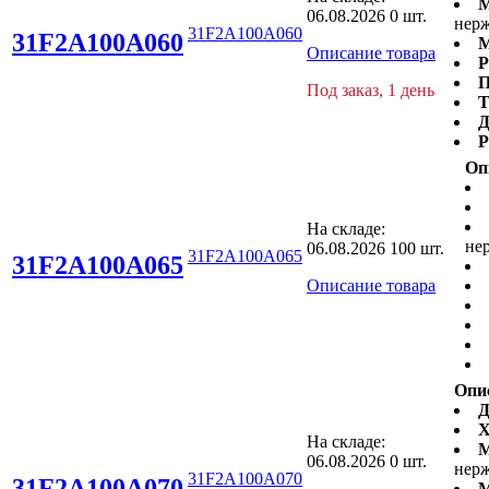
М
06.08.2026
0 шт.
нерж
31F2A100A060
31F2A100A060
М
Описание товара
Р
П
Под заказ, 1 день
Т
Д
Р
Оп
На складе:
не
06.08.2026
100 шт.
31F2A100A065
31F2A100A065
Описание товара
Опи
Д
Х
На складе:
М
06.08.2026
0 шт.
нерж
31F2A100A070
31F2A100A070
М