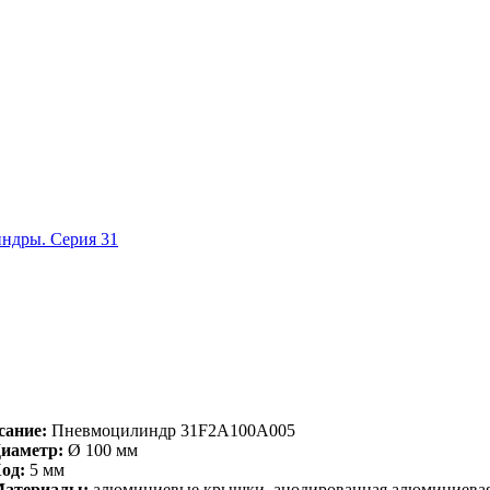
ндры. Серия 31
сание:
Пневмоцилиндр 31F2A100A005
иаметр:
Ø 100 мм
од:
5 мм
атериалы:
алюминиевые крышки, анодированная алюминиевая 