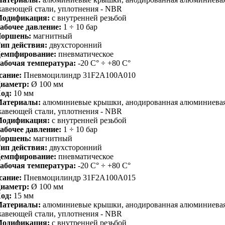
авеющей стали, уплотнения - NBR
одификация:
с внутренней резьбой
абочее давление:
1 ÷ 10 бар
оршень:
магнитный
ип действия:
двухсторонний
емпфирование:
пневматическое
абочая температура:
-20 С° ÷ +80 С°
сание:
Пневмоцилиндр 31F2A100A010
иаметр:
Ø 100 мм
од:
10 мм
атериалы:
алюминиевые крышки, анодированная алюминиевая 
авеющей стали, уплотнения - NBR
одификация:
с внутренней резьбой
абочее давление:
1 ÷ 10 бар
оршень:
магнитный
ип действия:
двухсторонний
емпфирование:
пневматическое
абочая температура:
-20 С° ÷ +80 С°
сание:
Пневмоцилиндр 31F2A100A015
иаметр:
Ø 100 мм
од:
15 мм
атериалы:
алюминиевые крышки, анодированная алюминиевая 
авеющей стали, уплотнения - NBR
одификация:
с внутренней резьбой