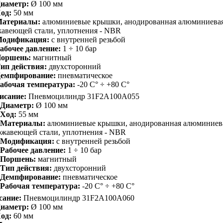
иаметр:
Ø 100 мм
од:
50 мм
атериалы:
алюминиевые крышки, анодированная алюминиевая 
авеющей стали, уплотнения - NBR
одификация:
с внутренней резьбой
абочее давление:
1 ÷ 10 бар
оршень:
магнитный
ип действия:
двухсторонний
емпфирование:
пневматическое
абочая температура:
-20 С° ÷ +80 С°
исание:
Пневмоцилиндр 31F2A100A055
Диаметр:
Ø 100 мм
Ход:
55 мм
Материалы:
алюминиевые крышки, анодированная алюминиевая
ржавеющей стали, уплотнения - NBR
Модификация:
с внутренней резьбой
Рабочее давление:
1 ÷ 10 бар
Поршень:
магнитный
Тип действия:
двухсторонний
Демпфирование:
пневматическое
Рабочая температура:
-20 С° ÷ +80 С°
сание:
Пневмоцилиндр 31F2A100A060
иаметр:
Ø 100 мм
од:
60 мм