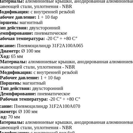
атериалы:
алюминиевые крышки, анодированная алюминиевая 
авеющей стали, уплотнения - NBR
одификация:
с внутренней резьбой
абочее давление:
1 ÷ 10 бар
оршень:
магнитный
ип действия:
двухсторонний
емпфирование:
пневматическое
абочая температура:
-20 С° ÷ +80 С°
исание:
Пневмоцилиндр 31F2A100A065
Диаметр:
Ø 100 мм
Ход:
65 мм
Материалы:
алюминиевые крышки, анодированная алюминиевая
ржавеющей стали, уплотнения - NBR
Модификация:
с внутренней резьбой
Рабочее давление:
1 ÷ 10 бар
Поршень:
магнитный
Тип действия:
двухсторонний
Демпфирование:
пневматическое
Рабочая температура:
-20 С° ÷ +80 С°
сание:
Пневмоцилиндр 31F2A100A070
иаметр:
Ø 100 мм
од:
70 мм
атериалы:
алюминиевые крышки, анодированная алюминиевая 
авеющей стали, уплотнения - NBR
одификация:
с внутренней резьбой