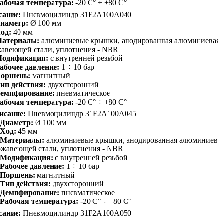
абочая температура:
-20 С° ÷ +80 С°
сание:
Пневмоцилиндр 31F2A100A040
иаметр:
Ø 100 мм
од:
40 мм
атериалы:
алюминиевые крышки, анодированная алюминиевая 
авеющей стали, уплотнения - NBR
одификация:
с внутренней резьбой
абочее давление:
1 ÷ 10 бар
оршень:
магнитный
ип действия:
двухсторонний
емпфирование:
пневматическое
абочая температура:
-20 С° ÷ +80 С°
исание:
Пневмоцилиндр 31F2A100A045
Диаметр:
Ø 100 мм
Ход:
45 мм
Материалы:
алюминиевые крышки, анодированная алюминиевая
ржавеющей стали, уплотнения - NBR
Модификация:
с внутренней резьбой
Рабочее давление:
1 ÷ 10 бар
Поршень:
магнитный
Тип действия:
двухсторонний
Демпфирование:
пневматическое
Рабочая температура:
-20 С° ÷ +80 С°
сание:
Пневмоцилиндр 31F2A100A050