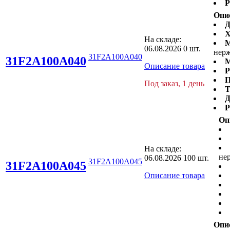
Р
Опи
Д
Х
На складе:
М
06.08.2026
0 шт.
нерж
31F2A100A040
31F2A100A040
М
Описание товара
Р
П
Под заказ, 1 день
Т
Д
Р
Оп
На складе:
не
06.08.2026
100 шт.
31F2A100A045
31F2A100A045
Описание товара
Опи