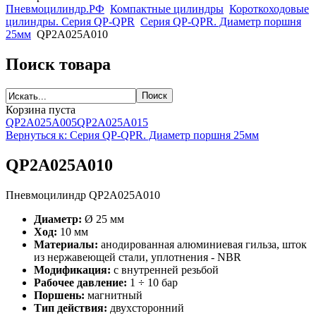
Пневмоцилиндр.РФ
Компактные цилиндры
Короткоходовые
цилиндры. Серия QP-QPR
Серия QP-QPR. Диаметр поршня
25мм
QP2A025A010
Поиск товара
Корзина пуста
QP2A025A005
QP2A025A015
Вернуться к: Серия QP-QPR. Диаметр поршня 25мм
QP2A025A010
Пневмоцилиндр QP2A025A010
Диаметр:
Ø 25 мм
Ход:
10 мм
Материалы:
анодированная алюминиевая гильза, шток
из нержавеющей стали, уплотнения - NBR
Модификация:
с внутренней резьбой
Рабочее давление:
1 ÷ 10 бар
Поршень:
магнитный
Тип действия:
двухсторонний