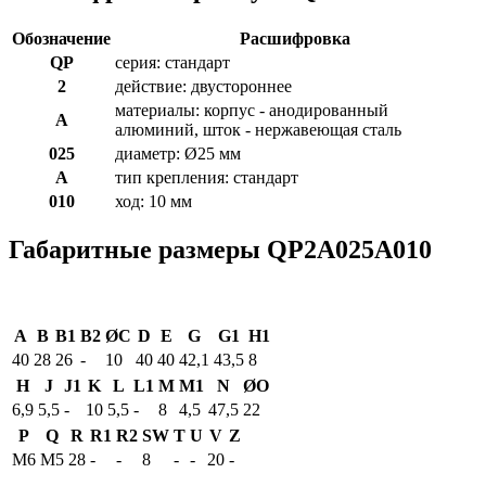
Обозначение
Расшифровка
QP
серия: стандарт
2
действие: двустороннее
материалы: корпус - анодированный
A
алюминий, шток - нержавеющая сталь
025
диаметр: Ø25 мм
A
тип крепления: стандарт
010
ход: 10 мм
Габаритные размеры QP2A025A010
A
B
B1
B2
ØC
D
E
G
G1
H1
40
28
26
-
10
40
40
42,1
43,5
8
H
J
J1
K
L
L1
M
M1
N
ØO
6,9
5,5
-
10
5,5
-
8
4,5
47,5
22
P
Q
R
R1
R2
SW
T
U
V
Z
M6
M5
28
-
-
8
-
-
20
-