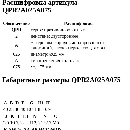
Расшифровка артикула
QPR2A025A075
Обозначение
Расшифровка
QPR
серия: противоповоротные
2
действие: двустороннее
материалы: корпус - анодированный
A
алюминий, шток - нержавеющая сталь
025
диаметр: Ø25 мм
A
тип крепления: стандарт
075
ход: 75 мм
Габаритные размеры QPR2A025A075
A
B
D
E
G
H1
H
40
28
40
40
107,1
8
6,9
J
K
L
L1
N
N1
Q
5,5
10
5,5
-
112,5
122,5
M5
R
SW
V
AA
BB
ØCC
ØDD