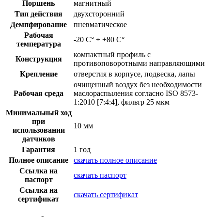
Поршень
магнитный
Тип действия
двухсторонний
Демпфирование
пневматическое
Рабочая
-20 С° ÷ +80 С°
температура
компактный профиль с
Конструкция
противоповоротными направляющими
Крепление
отверстия в корпусе, подвеска, лапы
очищенный воздух без необходимости
Рабочая среда
маслораспыления согласно ISO 8573-
1:2010 [7:4:4], фильтр 25 мкм
Минимальный ход
при
10 мм
использовании
датчиков
Гарантия
1 год
Полное описание
скачать полное описание
Ссылка на
скачать паспорт
паспорт
Ссылка на
скачать сертификат
сертификат