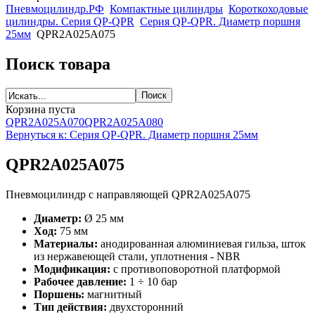
Пневмоцилиндр.РФ
Компактные цилиндры
Короткоходовые
цилиндры. Серия QP-QPR
Серия QP-QPR. Диаметр поршня
25мм
QPR2A025A075
Поиск товара
Корзина пуста
QPR2A025A070
QPR2A025A080
Вернуться к: Серия QP-QPR. Диаметр поршня 25мм
QPR2A025A075
Пневмоцилиндр с направляющей QPR2A025A075
Диаметр:
Ø 25 мм
Ход:
75 мм
Материалы:
анодированная алюминиевая гильза, шток
из нержавеющей стали, уплотнения - NBR
Модификация:
с противоповоротной платформой
Рабочее давление:
1 ÷ 10 бар
Поршень:
магнитный
Тип действия:
двухсторонний