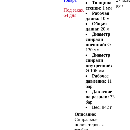
товара
2746,9
Толщина
руб
стенки:
1 мм
Под заказ,
Рабочая
64 дня
длина:
10 м
Общая
длина:
20 м
Диаметр
спирали
внешний:
Ø
130 мм
Диаметр
спирали
внутренний:
Ø 106 мм
Рабочее
давление:
11
бар
Давление
на разрыв:
33
бар
Вес:
842 г
Описание:
Спиральная
полиэстеровая
трубка