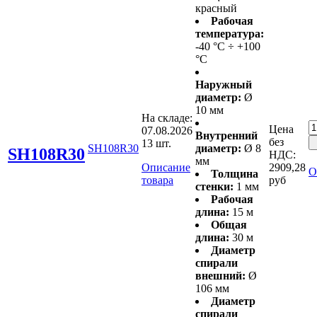
красный
Рабочая
температура:
-40 °С ÷ +100
°С
Наружный
диаметр:
Ø
10 мм
На складе:
Цена
07.08.2026
Внутренний
без
13 шт.
SH108R30
диаметр:
Ø 8
SH108R30
НДС:
мм
Описание
2909,28
О
Толщина
товара
руб
стенки:
1 мм
Рабочая
длина:
15 м
Общая
длина:
30 м
Диаметр
спирали
внешний:
Ø
106 мм
Диаметр
спирали