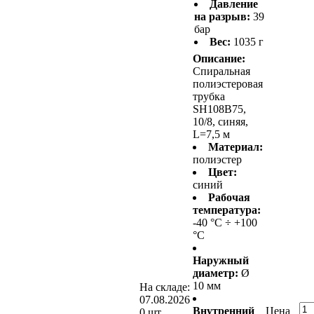
Давление
на разрыв:
39
бар
Вес:
1035 г
Описание:
Спиральная
полиэстеровая
трубка
SH108B75,
10/8, синяя,
L=7,5 м
Материал:
полиэстер
Цвет:
синий
Рабочая
температура:
-40 °С ÷ +100
°С
Наружный
диаметр:
Ø
10 мм
На складе:
07.08.2026
Внутренний
Цена
0 шт.