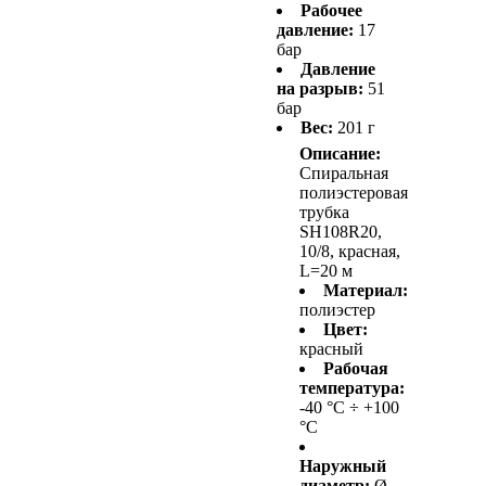
Рабочее
давление:
17
бар
Давление
на разрыв:
51
бар
Вес:
201 г
Описание:
Спиральная
полиэстеровая
трубка
SH108R20,
10/8, красная,
L=20 м
Материал:
полиэстер
Цвет:
красный
Рабочая
температура:
-40 °С ÷ +100
°С
Наружный
диаметр:
Ø