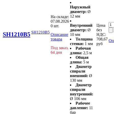
Наружный
диаметр:
Ø
12 мм
На складе:
07.08.2026
Внутренний
Цена
0 шт.
диаметр:
Ø
без
SH1210B5
SH1210B5
Описание
10 мм
НДС:
товара
Толщина
708,67
Оп
стенки:
1 мм
руб
Под заказ,
Рабочая
64 дня
длина:
2,5 м
Общая
длина:
5 м
Диаметр
спирали
внешний:
Ø
130 мм
Диаметр
спирали
внутренний:
Ø 106 мм
Рабочее
давление:
11
бар