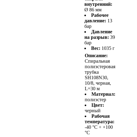
внутренний:
Ø 86 мм
Рабочее
давление:
13
бар
Давление
на разрыв:
39
бар
Вес:
1035 г
Описание:
Спиральная
полиэстеровая
трубка
SH108N30,
10/8, черная,
L=30 м
Материал:
полиэстер
Цвет:
черный
Рабочая
температура:
-40 °С ÷ +100
°С