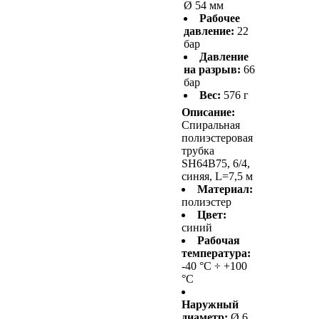
Ø 54 мм
Рабочее
давление:
22
бар
Давление
на разрыв:
66
бар
Вес:
576 г
Описание:
Спиральная
полиэстеровая
трубка
SH64B75, 6/4,
синяя, L=7,5 м
Материал:
полиэстер
Цвет:
синий
Рабочая
температура:
-40 °С ÷ +100
°С
Наружный
диаметр:
Ø 6