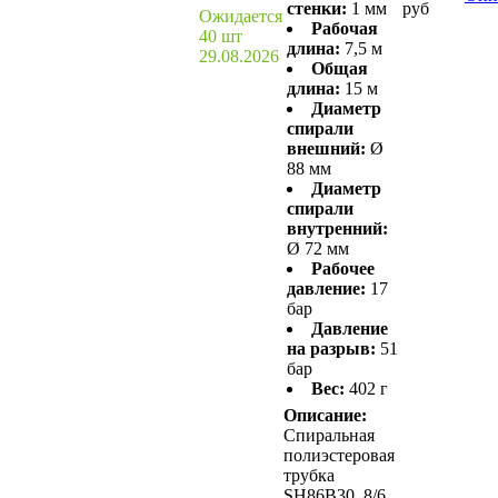
стенки:
1 мм
руб
Ожидается
Рабочая
40 шт
длина:
7,5 м
29.08.2026
Общая
длина:
15 м
Диаметр
спирали
внешний:
Ø
88 мм
Диаметр
спирали
внутренний:
Ø 72 мм
Рабочее
давление:
17
бар
Давление
на разрыв:
51
бар
Вес:
402 г
Описание:
Спиральная
полиэстеровая
трубка
SH86B30, 8/6,