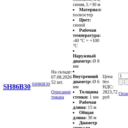
синяя, L=30 м
Материал:
полиэстер
Цвет:
синий
Рабочая
температура:
-40 °С ÷ +100
°С
Наружный
диаметр:
Ø 8
мм
На складе:
Внутренний
Цена
07.08.2026
диаметр:
Ø 6
без
52 шт.
SH86B30
SH86B30
мм
НДС:
Описание
Толщина
2823,72
Опис
товара
стенки:
1 мм
руб
Рабочая
длина:
15 м
Общая
длина:
30 м
Диаметр
спирали