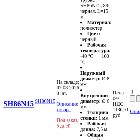
SH86N15, 8/6,
черная, L=15
м
Материал:
полиэстер
Цвет:
черный
Рабочая
температура:
-40 °С ÷ +100
°С
Наружный
диаметр:
Ø 8
На складе:
мм
07.08.2026
Цена
0 шт.
Внутренний
без
SH86N15
диаметр:
Ø 6
SH86N15
Описание
НДС:
мм
товара
1136,51
Опис
Толщина
руб
стенки:
1 мм
Под заказ,
Рабочая
5 дней
длина:
7,5 м
Общая