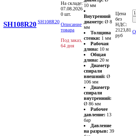
На складе:
10 мм
07.08.2026
Цена
0 шт.
Внутренний
без
SH108R20
диаметр:
Ø 8
SH108R20
Описание
НДС:
мм
товара
2123,81
О
Толщина
руб
стенки:
1 мм
Под заказ,
Рабочая
64 дня
длина:
10 м
Общая
длина:
20 м
Диаметр
спирали
внешний:
Ø
106 мм
Диаметр
спирали
внутренний:
Ø 86 мм
Рабочее
давление:
13
бар
Давление
на разрыв:
39