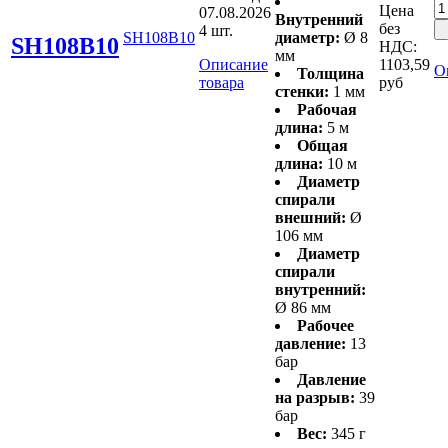
Цена
07.08.2026
Внутренний
без
4 шт.
SH108B10
диаметр:
Ø 8
SH108B10
НДС:
мм
Описание
1103,59
О
Толщина
товара
руб
стенки:
1 мм
Рабочая
длина:
5 м
Общая
длина:
10 м
Диаметр
спирали
внешний:
Ø
106 мм
Диаметр
спирали
внутренний:
Ø 86 мм
Рабочее
давление:
13
бар
Давление
на разрыв:
39
бар
Вес:
345 г