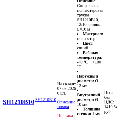
Описание:
Спиральная
полиэстеровая
трубка
SH1210B10,
12/10, синяя,
L=10 м
Материал:
полиэстер
Цвет:
синий
Рабочая
температура:
-40 °С ÷ +100
°С
Наружный
диаметр:
Ø
На складе:
12 мм
07.08.2026
Цена
0 шт.
Внутренний
без
SH1210B10
диаметр:
Ø
SH1210B10
Описание
НДС:
10 мм
товара
1419,5
Толщина
руб
стенки:
1 мм
Под заказ,