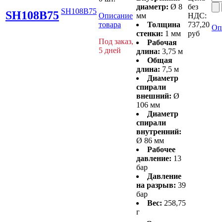
диаметр:
Ø 8
без
SH108B75
SH108B75
Описание
мм
НДС:
товара
Толщина
737,20
Оп
стенки:
1 мм
руб
Под заказ,
Рабочая
5 дней
длина:
3,75 м
Общая
длина:
7,5 м
Диаметр
спирали
внешний:
Ø
106 мм
Диаметр
спирали
внутренний:
Ø 86 мм
Рабочее
давление:
13
бар
Давление
на разрыв:
39
бар
Вес:
258,75
г