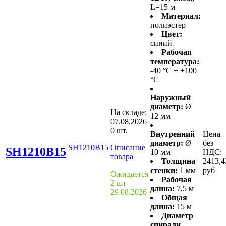
L=15 м
Материал:
полиэстер
Цвет:
синий
Рабочая
температура:
-40 °С ÷ +100
°С
Наружный
диаметр:
Ø
На складе:
12 мм
07.08.2026
0 шт.
Внутренний
Цена
диаметр:
Ø
без
SH1210B15
Описание
SH1210B15
10 мм
НДС:
товара
Толщина
2413,4
стенки:
1 мм
руб
Ожидается
Рабочая
2 шт
длина:
7,5 м
29.08.2026
Общая
длина:
15 м
Диаметр
спирали