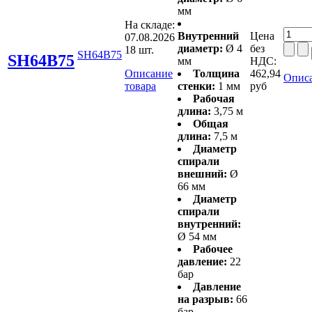
мм
На складе:
Внутренний
Цена
07.08.2026
диаметр:
Ø 4
без
18 шт.
SH64B75
SH64B75
мм
НДС:
Описание
Толщина
462,94
Описа
товара
стенки:
1 мм
руб
Рабочая
длина:
3,75 м
Общая
длина:
7,5 м
Диаметр
спирали
внешний:
Ø
66 мм
Диаметр
спирали
внутренний:
Ø 54 мм
Рабочее
давление:
22
бар
Давление
на разрыв:
66
бар