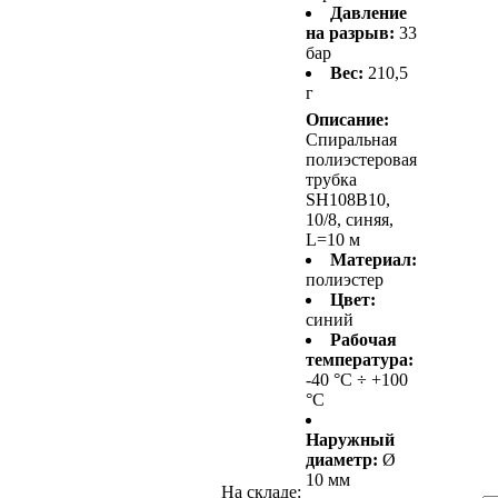
Давление
на разрыв:
33
бар
Вес:
210,5
г
Описание:
Спиральная
полиэстеровая
трубка
SH108B10,
10/8, синяя,
L=10 м
Материал:
полиэстер
Цвет:
синий
Рабочая
температура:
-40 °С ÷ +100
°С
Наружный
диаметр:
Ø
10 мм
На складе: