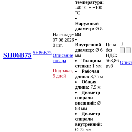
температура:
-40 °С ÷ +100
°С
Наружный
диаметр:
Ø 8
мм
На складе:
07.08.2026
Внутренний
Цена
0 шт.
диаметр:
Ø 6
без
SH86B75
SH86B75
Описание
мм
НДС:
товара
Толщина
563,86
Описа
стенки:
1 мм
руб
Под заказ,
Рабочая
5 дней
длина:
3,75 м
Общая
длина:
7,5 м
Диаметр
спирали
внешний:
Ø
88 мм
Диаметр
спирали
внутренний:
Ø 72 мм