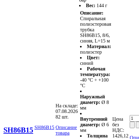
Вес:
144 г
Описание:
Спиральная
полиэстеровая
трубка
SH86B15, 8/6,
синяя, L=15 м
Материал:
полиэстер
Цвет:
синий
Рабочая
температура:
-40 °С ÷ +100
°С
Наружный
диаметр:
Ø 8
На складе:
мм
07.08.2026
82 шт.
Внутренний
Цена
диаметр:
Ø 6
без
SH86B15
Описание
SH86B15
мм
НДС:
товара
Толщина
1426,12
Опи