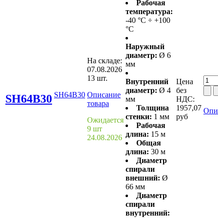
Рабочая
температура:
-40 °С ÷ +100
°С
Наружный
диаметр:
Ø 6
На складе:
мм
07.08.2026
13 шт.
Внутренний
Цена
диаметр:
Ø 4
без
SH64B30
Описание
SH64B30
мм
НДС:
товара
Толщина
1957,07
Опи
стенки:
1 мм
руб
Ожидается
Рабочая
9 шт
длина:
15 м
24.08.2026
Общая
длина:
30 м
Диаметр
спирали
внешний:
Ø
66 мм
Диаметр
спирали
внутренний: