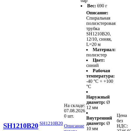
бар
Вес:
690 г
Описание:
Спиральная
полиэстеровая
трубка
SH1210B20,
12/10, синяя,
L=20 м
Материал:
полиэстер
Цвет:
синий
Рабочая
температура:
-40 °С ÷ +100
°С
Наружный
диаметр:
Ø
На складе:
12 мм
07.08.2026
Цена
0 шт.
Внутренний
без
SH1210B20
диаметр:
Ø
SH1210B20
Описание
НДС:
10 мм