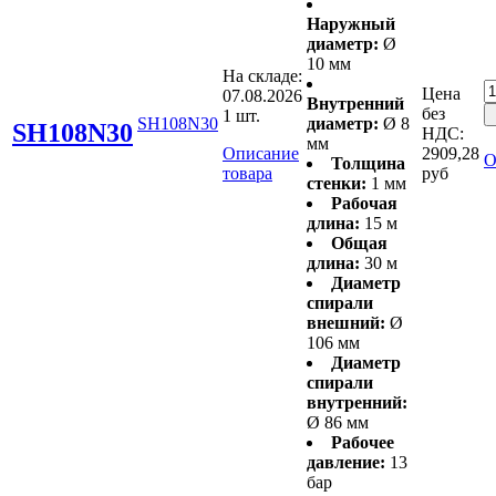
Наружный
диаметр:
Ø
10 мм
На складе:
Цена
07.08.2026
Внутренний
без
1 шт.
SH108N30
диаметр:
Ø 8
SH108N30
НДС:
мм
Описание
2909,28
О
Толщина
товара
руб
стенки:
1 мм
Рабочая
длина:
15 м
Общая
длина:
30 м
Диаметр
спирали
внешний:
Ø
106 мм
Диаметр
спирали
внутренний:
Ø 86 мм
Рабочее
давление:
13
бар