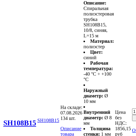
Описание:
Спиральная
полиэстеровая
трубка
SH108B15,
10/8, синяя,
L=15 м
Материал:
полиэстер
Цвет:
синий
Рабочая
температура:
-40 °С ÷ +100
°С
Наружный
диаметр:
Ø
10 мм
На складе:
Внутренний
Цена
07.08.2026
диаметр:
Ø 8
без
134 шт.
SH108B15
SH108B15
мм
НДС:
Описание
Толщина
1856,15
О
товара
стенки:
1 мм
руб