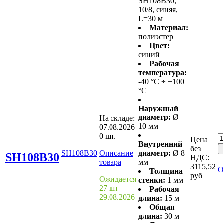
SH108B30,
10/8, синяя,
L=30 м
Материал:
полиэстер
Цвет:
синий
Рабочая
температура:
-40 °С ÷ +100
°С
Наружный
диаметр:
Ø
На складе:
10 мм
07.08.2026
0 шт.
Цена
Внутренний
без
SH108B30
Описание
диаметр:
Ø 8
SH108B30
НДС:
товара
мм
3115,52
О
Толщина
руб
Ожидается
стенки:
1 мм
27 шт
Рабочая
29.08.2026
длина:
15 м
Общая
длина:
30 м