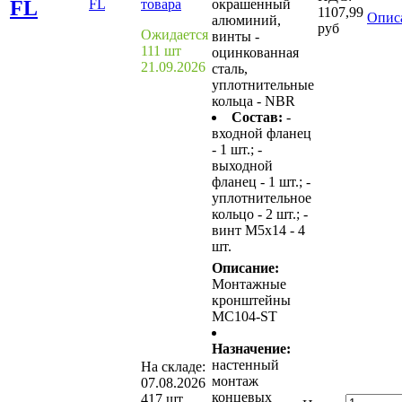
FL
FL
товара
окрашенный
1107,99
Опис
алюминий,
руб
Ожидается
винты -
111 шт
оцинкованная
21.09.2026
сталь,
уплотнительные
кольца - NBR
Состав:
-
входной фланец
- 1 шт.; -
выходной
фланец - 1 шт.; -
уплотнительное
кольцо - 2 шт.; -
винт M5x14 - 4
шт.
Описание:
Монтажные
кронштейны
MC104-ST
Назначение:
настенный
На складе:
монтаж
07.08.2026
концевых
417 шт.