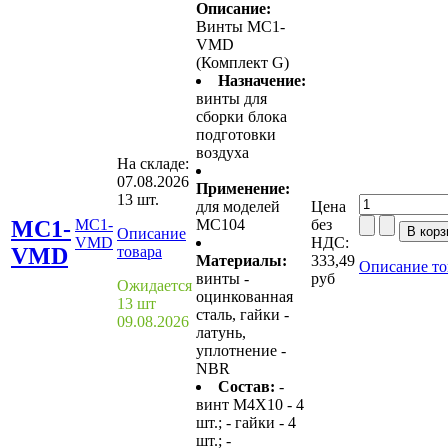
Описание:
Винты MC1-
VMD
(Комплект G)
Назначение:
винты для
сборки блока
подготовки
воздуха
На складе:
07.08.2026
Применение:
13 шт.
для моделей
Цена
MC1-
MC1-
MC104
без
Описание
VMD
НДС:
VMD
товара
Материалы:
333,49
Описание то
винты -
руб
Ожидается
оцинкованная
13 шт
сталь, гайки -
09.08.2026
латунь,
уплотнение -
NBR
Состав:
-
винт M4X10 - 4
шт.; - гайки - 4
шт.; -