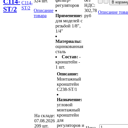
C114-
фильтр-
без
324 шт.
C114-
регуляторов
НДС:
ST/2
ST/2
Описание
302,78
Описание това
товара
Применение:
руб
для моделей с
резьбой 1/8″,
1/4″
Материалы:
оцинкованная
сталь
Состав:
-
кронштейн -
1 шт.
Описание:
Монтажный
кронштейн
C238-ST/1
Назначение:
угловой
монтажный
кронштейн
На складе:
для
07.08.2026
регуляторов и
209 шт.
Цена