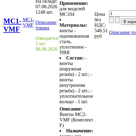
На складе:
Применение:
07.08.2026
для моделей
1248 шт.
MC104
Цена
MC1-
MC1-
без
Описание
VMF
Материалы:
НДС:
VMF
товара
винты -
548,51
Описание то
оцинкованная
руб
Ожидается
сталь,
3 шт
уплотнение -
08.08.2026
NBR
Состав:
-
винты
(наружная
резьба) - 2 шт.; -
винты
(внутренняя
резьба) - 2 шт.; -
уплотнительное
кольцо - 1 шт.
Описание:
Винты MC2-
VMF (Комплект
F)
Назначение: