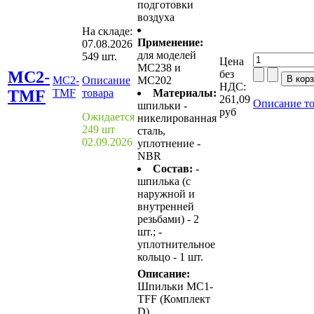
подготовки
воздуха
На складе:
Применение:
07.08.2026
для моделей
549 шт.
Цена
MC238 и
MC2-
без
MC2-
Описание
MC202
НДС:
TMF
TMF
товара
Материалы:
261,09
Описание то
шпильки -
руб
Ожидается
никелированная
249 шт
сталь,
02.09.2026
уплотнение -
NBR
Состав:
-
шпилька (с
наружной и
внутренней
резьбами) - 2
шт.; -
уплотнительное
кольцо - 1 шт.
Описание:
Шпильки MC1-
TFF (Комплект
D)