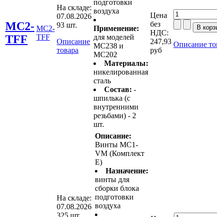
подготовки
На складе:
воздуха
Цена
07.08.2026
MC2-
без
93 шт.
MC2-
Применение:
НДС:
TFF
TFF
для моделей
Описание
247,93
Описание то
MC238 и
товара
руб
MC202
Материалы:
никелированная
сталь
Состав:
-
шпилька (с
внутренними
резьбами) - 2
шт.
Описание:
Винты MC1-
VM (Комплект
Е)
Назначение:
винты для
сборки блока
подготовки
На складе:
воздуха
07.08.2026
325 шт.