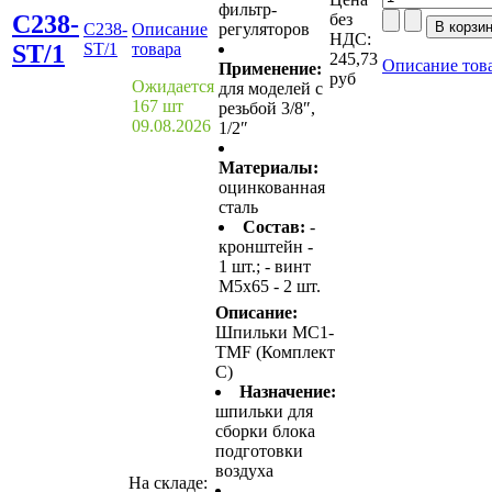
фильтр-
C238-
без
C238-
Описание
регуляторов
НДС:
ST/1
ST/1
товара
245,73
Описание тов
Применение:
руб
Ожидается
для моделей с
167 шт
резьбой 3/8″,
09.08.2026
1/2″
Материалы:
оцинкованная
сталь
Состав:
-
кронштейн -
1 шт.; - винт
M5x65 - 2 шт.
Описание:
Шпильки MC1-
TMF (Комплект
С)
Назначение:
шпильки для
сборки блока
подготовки
воздуха
На складе: