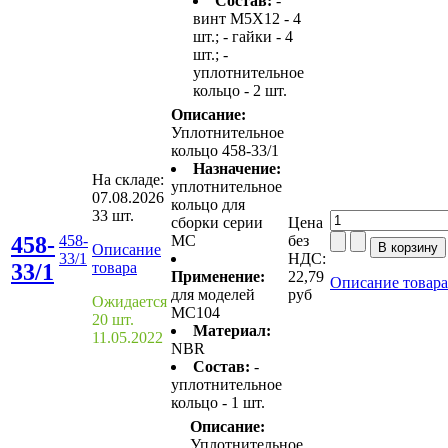
Состав:
-
винт M5X12 - 4
шт.; - гайки - 4
шт.; -
уплотнительное
кольцо - 2 шт.
Описание:
Уплотнительное
кольцо 458-33/1
Назначение:
На складе:
уплотнительное
07.08.2026
кольцо для
33 шт.
сборки серии
Цена
458-
458-
MС
без
Описание
33/1
НДС:
33/1
товара
Применение:
22,79
Описание товара
для моделей
руб
Ожидается
MC104
20 шт.
Материал:
11.05.2022
NBR
Состав:
-
уплотнительное
кольцо - 1 шт.
Описание:
Уплотнительное