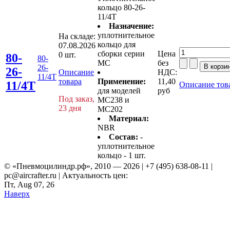
кольцо 80-26-
11/4T
Назначение:
уплотнительное
На складе:
кольцо для
07.08.2026
сборки серии
Цена
0 шт.
80-
80-
MС
без
26-
26-
Описание
НДС:
11/4T
товара
Применение:
11,40
11/4T
Описание тов
для моделей
руб
Под заказ,
MC238 и
23 дня
MC202
Материал:
NBR
Состав:
-
уплотнительное
кольцо - 1 шт.
© «Пневмоцилиндр.рф», 2010 — 2026 | +7 (495) 638-08-11 |
pc@aircrafter.ru | Актуальность цен:
Пт, Aug 07, 26
Наверх