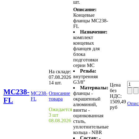
шт.
Описание:
Концевые
фланцы MC238-
FL
Назначение:
комплект
концевых
фланцев для
блока
подготовки
серии MС
Резьба:
На складе:
внутренняя
07.08.2026
G3/8″
14 шт.
Цена
Материалы:
MC238-
без
MC238-
Описание
фланцы -
НДС:
FL
FL
товара
окрашенный
1509,49
Опис
алюминий,
руб
Ожидается
винты -
3 шт
оцинкованная
08.08.2026
сталь,
уплотнительные
кольца - NBR
Состав:
-