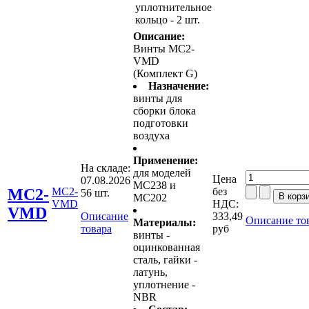
уплотнительное
кольцо - 2 шт.
Описание:
Винты MC2-
VMD
(Комплект G)
Назначение:
винты для
сборки блока
подготовки
воздуха
Применение:
На складе:
для моделей
Цена
07.08.2026
MC238 и
MC2-
MC2-
без
56 шт.
MC202
VMD
НДС:
VMD
Описание
333,49
Описание то
Материалы:
товара
руб
винты -
оцинкованная
сталь, гайки -
латунь,
уплотнение -
NBR