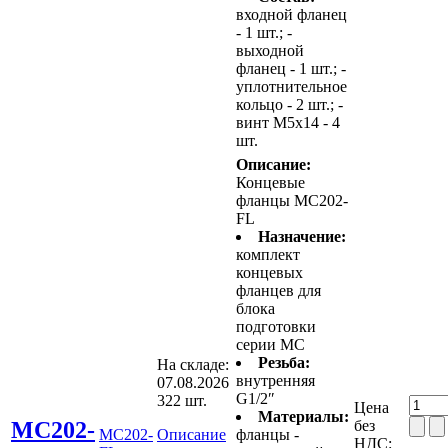
входной фланец
- 1 шт.; -
выходной
фланец - 1 шт.; -
уплотнительное
кольцо - 2 шт.; -
винт M5x14 - 4
шт.
Описание:
Концевые
фланцы MC202-
FL
Назначение:
комплект
концевых
фланцев для
блока
подготовки
серии MС
Резьба:
На складе:
внутренняя
07.08.2026
G1/2″
322 шт.
Цена
Материалы:
MC202-
без
MC202-
Описание
фланцы -
НДС: