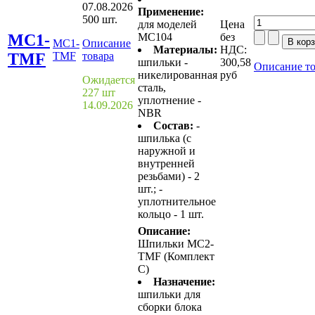
07.08.2026
Применение:
500 шт.
для моделей
Цена
MC1-
MC104
без
MC1-
Описание
Материалы:
НДС:
TMF
TMF
товара
шпильки -
300,58
Описание то
никелированная
руб
Ожидается
сталь,
227 шт
уплотнение -
14.09.2026
NBR
Состав:
-
шпилька (с
наружной и
внутренней
резьбами) - 2
шт.; -
уплотнительное
кольцо - 1 шт.
Описание:
Шпильки MC2-
TMF (Комплект
С)
Назначение:
шпильки для
сборки блока