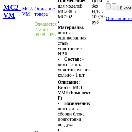
Применение:
Цена
MC2-
для моделей
без
MC2-
Описание
MC238 и
НДС:
VM
VM
товара
MC202
109,70
Описание то
руб
Ожидается
Материалы:
212 шт
винты -
09.08.2026
оцинкованная
сталь,
уплотнение -
NBR
Состав:
-
винт - 2 шт.; -
уплотнительное
кольцо - 1 шт.
Описание:
Винты MC1-
VMF (Комплект
F)
Назначение:
винты для
сборки блока
подготовки
воздуха