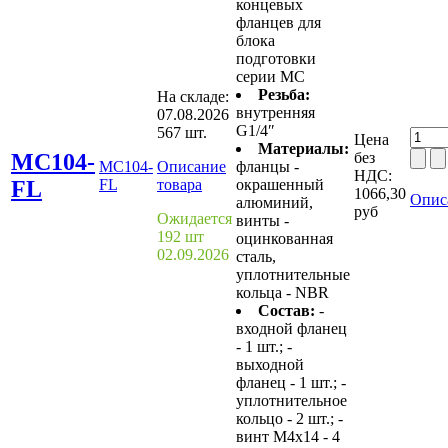
концевых
фланцев для
блока
подготовки
серии MС
Резьба:
На складе:
внутренняя
07.08.2026
G1/4″
567 шт.
Цена
Материалы:
MC104-
без
MC104-
Описание
фланцы -
НДС:
FL
FL
товара
окрашенный
1066,30
Опис
алюминий,
руб
Ожидается
винты -
192 шт
оцинкованная
02.09.2026
сталь,
уплотнительные
кольца - NBR
Состав:
-
входной фланец
- 1 шт.; -
выходной
фланец - 1 шт.; -
уплотнительное
кольцо - 2 шт.; -
винт М4х14 - 4