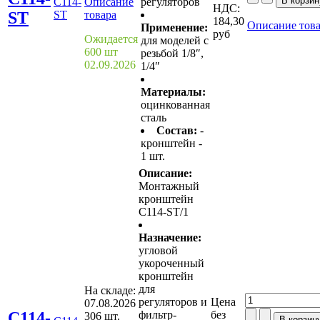
C114-
Описание
регуляторов
НДС:
ST
ST
товара
184,30
Описание тов
Применение:
руб
Ожидается
для моделей с
600 шт
резьбой 1/8″,
02.09.2026
1/4″
Материалы:
оцинкованная
сталь
Состав:
-
кронштейн -
1 шт.
Описание:
Монтажный
кронштейн
C114-ST/1
Назначение:
угловой
укороченный
кронштейн
для
На складе:
регуляторов и
Цена
07.08.2026
C114-
фильтр-
без
306 шт.