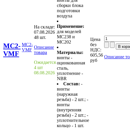
винты для
сборки блока
подготовки
воздуха
Применение:
На складе:
для моделей
07.08.2026
MC238 и
48 шт.
Цена
MC202
MC2-
MC2-
без
Описание
VMF
НДС:
VMF
товара
Материалы:
605,56
Описание то
винты -
руб
Ожидается
оцинкованная
4 шт
сталь,
08.08.2026
уплотнение -
NBR
Состав:
-
винты
(наружная
резьба) - 2 шт.; -
винты
(внутренняя
резьба) - 2 шт.; -
уплотнительное
кольцо - 1 шт.