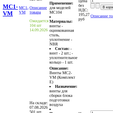
Цена
Применение:
MC1-
без
MC1-
Описание
для моделей
НДС:
VM
VM
товара
MC104
195,27
Описание то
руб
Ожидается
Материалы:
104 шт
винты -
14.09.2026
оцинкованная
сталь,
уплотнение -
NBR
Состав:
-
винт - 2 шт.; -
уплотнительное
кольцо - 1 шт.
Описание:
Винты MC2-
VM (Комплект
Е)
Назначение:
винты для
сборки блока
подготовки
На складе:
воздуха
07.08.2026
501 шт.