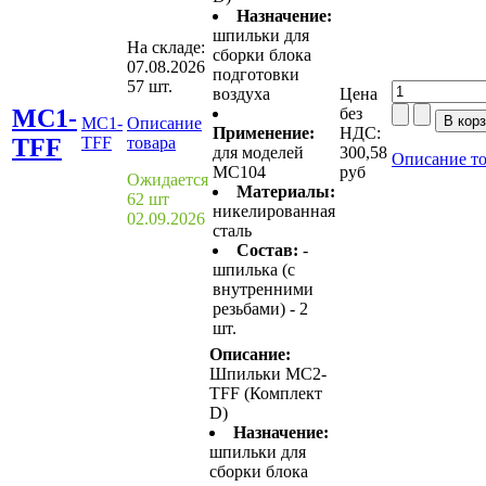
Назначение:
шпильки для
На складе:
сборки блока
07.08.2026
подготовки
57 шт.
воздуха
Цена
MC1-
без
MC1-
Описание
Применение:
НДС:
TFF
TFF
товара
для моделей
300,58
Описание то
MC104
руб
Ожидается
Материалы:
62 шт
никелированная
02.09.2026
сталь
Состав:
-
шпилька (с
внутренними
резьбами) - 2
шт.
Описание:
Шпильки MC2-
TFF (Комплект
D)
Назначение:
шпильки для
сборки блока