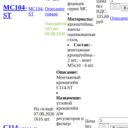
Цена
фланцев
MC104-
без
MC104-
Описание
серии MС
НДС:
ST
ST
товара
335,69
Описание
Материалы:
руб
Ожидается
кронштейны,
183 шт
винты -
09.08.2026
оцинкованная
сталь
Состав:
-
монтажные
кронштейны -
2 шт.; - винт
M5x10 - 4 шт.
Описание:
Монтажный
кронштейн
C114-ST
Назначение:
угловой
кронштейн
На складе:
для
07.08.2026
регуляторов и
1616 шт.
Цена
фильтр-
C114-
без