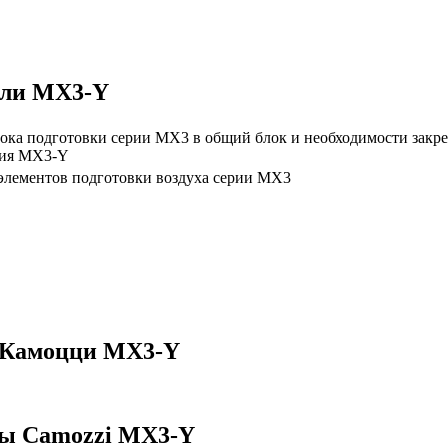
ели MX3-Y
ока подготовки серии MX3 в общий блок и необходимости закре
ния МХ3-Y
элементов подготовки воздуха серии MX3
 Камоцци MX3-Y
бы Camozzi MX3-Y