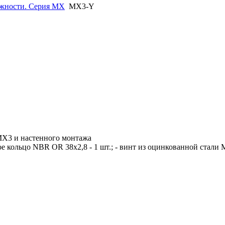
жности. Серия MX
MX3-Y
MX3 и настенного монтажа
ое кольцо NBR OR 38x2,8 - 1 шт.; - винт из оцинкованной стали М