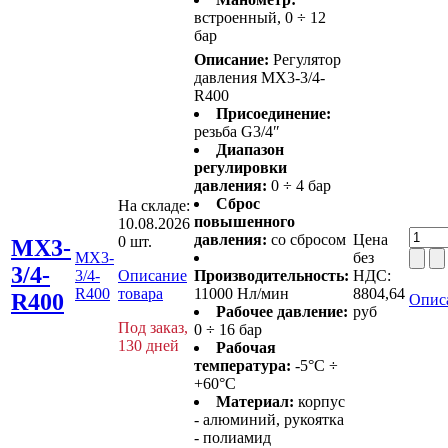
встроенный, 0 ÷ 12
бар
Описание:
Регулятор
давления MX3-3/4-
R400
Присоединение:
резьба G3/4″
Диапазон
регулировки
давления:
0 ÷ 4 бар
Сброс
На складе:
повышенного
10.08.2026
давления:
со сбросом
Цена
0 шт.
MX3-
MX3-
без
3/4-
3/4-
Описание
Производительность:
НДС:
R400
товара
11000 Нл/мин
8804,64
R400
Опис
Рабочее давление:
руб
Под заказ,
0 ÷ 16 бар
130 дней
Рабочая
температура:
-5°C ÷
+60°C
Материал:
корпус
- алюминий, рукоятка
- полиамид