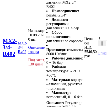
давления MX2-3/4-
R402
Присоединение:
резьба G3/4″
Диапазон
регулировки
давления:
0 ÷ 4 бар
На складе:
Сброс
10.08.2026
повышенного
Цена
0 шт.
MX2-
давления:
со сбросом
MX2-
без
3/4-
3/4-
Описание
НДС:
Производительность:
R402
товара
5546,50
R402
Опис
8000 Нл/мин
руб
Рабочее давление:
Под заказ,
0 ÷ 16 бар
130 дней
Рабочая
температура:
-5°C ÷
+60°C
Материал:
корпус
- алюминий, рукоятка
- полиамид
Манометр:
встроенный, 0 ÷ 6 бар
Описание:
Регулятор
давления MX2-3/4-