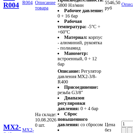
R004
Описание
5546,50
R004
Опис
5800 Нл/мин
товара
руб
Рабочее давление:
0 ÷ 16 бар
Рабочая
температура:
-5°C ÷
+60°C
Материал:
корпус
- алюминий, рукоятка
- полиамид
Манометр:
встроенный, 0 ÷ 12
бар
Описание:
Регулятор
давления MX2-3/8-
R400
Присоединение:
резьба G3/8″
Диапазон
регулировки
давления:
0 ÷ 4 бар
Сброс
На складе:
повышенного
10.08.2026
давления:
со сбросом
Цена
0 шт.
MX2-
MX2-
без