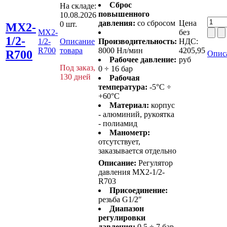
Сброс
На складе:
повышенного
10.08.2026
давления:
со сбросом
Цена
0 шт.
MX2-
MX2-
без
1/2-
1/2-
Описание
Производительность:
НДС:
R700
товара
8000 Нл/мин
4205,95
R700
Опис
Рабочее давление:
руб
Под заказ,
0 ÷ 16 бар
130 дней
Рабочая
температура:
-5°C ÷
+60°C
Материал:
корпус
- алюминий, рукоятка
- полиамид
Манометр:
отсутствует,
заказывается отдельно
Описание:
Регулятор
давления MX2-1/2-
R703
Присоединение:
резьба G1/2″
Диапазон
регулировки
давления:
0,5 ÷ 7 бар