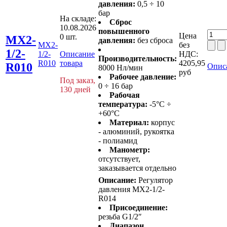
давления:
0,5 ÷ 10
бар
На складе:
Сброс
10.08.2026
повышенного
Цена
0 шт.
MX2-
давления:
без сброса
MX2-
без
1/2-
1/2-
Описание
НДС:
Производительность:
R010
товара
4205,95
R010
Опис
8000 Нл/мин
руб
Рабочее давление:
Под заказ,
0 ÷ 16 бар
130 дней
Рабочая
температура:
-5°C ÷
+60°C
Материал:
корпус
- алюминий, рукоятка
- полиамид
Манометр:
отсутствует,
заказывается отдельно
Описание:
Регулятор
давления MX2-1/2-
R014
Присоединение:
резьба G1/2″
Диапазон