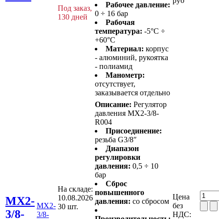
руб
Рабочее давление:
Под заказ,
0 ÷ 16 бар
130 дней
Рабочая
температура:
-5°C ÷
+60°C
Материал:
корпус
- алюминий, рукоятка
- полиамид
Манометр:
отсутствует,
заказывается отдельно
Описание:
Регулятор
давления MX2-3/8-
R004
Присоединение:
резьба G3/8″
Диапазон
регулировки
давления:
0,5 ÷ 10
бар
Сброс
На складе:
повышенного
Цена
10.08.2026
MX2-
давления:
со сбросом
MX2-
без
30 шт.
3/8-
3/8-
НДС:
Производительность: