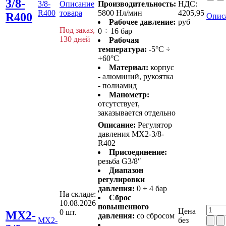
3/8-
3/8-
Описание
Производительность:
НДС:
R400
товара
5800 Нл/мин
4205,95
R400
Опис
Рабочее давление:
руб
Под заказ,
0 ÷ 16 бар
130 дней
Рабочая
температура:
-5°C ÷
+60°C
Материал:
корпус
- алюминий, рукоятка
- полиамид
Манометр:
отсутствует,
заказывается отдельно
Описание:
Регулятор
давления MX2-3/8-
R402
Присоединение:
резьба G3/8″
Диапазон
регулировки
давления:
0 ÷ 4 бар
На складе:
Сброс
10.08.2026
повышенного
Цена
0 шт.
MX2-
давления:
со сбросом
MX2-
без