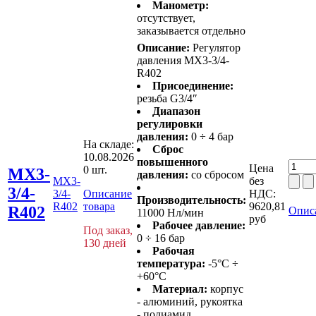
Манометр:
отсутствует,
заказывается отдельно
Описание:
Регулятор
давления MX3-3/4-
R402
Присоединение:
резьба G3/4″
Диапазон
регулировки
давления:
0 ÷ 4 бар
На складе:
Сброс
10.08.2026
повышенного
Цена
0 шт.
MX3-
давления:
со сбросом
MX3-
без
3/4-
3/4-
Описание
НДС:
Производительность:
R402
товара
9620,81
R402
Опис
11000 Нл/мин
руб
Рабочее давление:
Под заказ,
0 ÷ 16 бар
130 дней
Рабочая
температура:
-5°C ÷
+60°C
Материал:
корпус
- алюминий, рукоятка
- полиамид