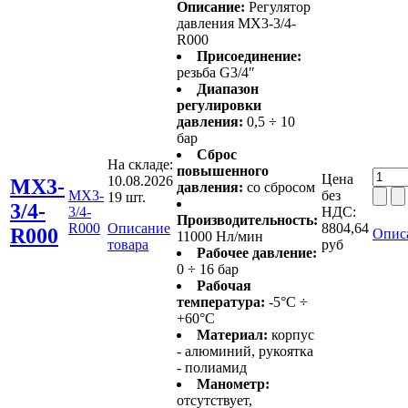
Описание:
Регулятор
давления MX3-3/4-
R000
Присоединение:
резьба G3/4″
Диапазон
регулировки
давления:
0,5 ÷ 10
бар
Сброс
На складе:
повышенного
Цена
10.08.2026
MX3-
давления:
со сбросом
MX3-
без
19 шт.
3/4-
3/4-
НДС:
Производительность:
R000
Описание
8804,64
R000
Опис
11000 Нл/мин
товара
руб
Рабочее давление:
0 ÷ 16 бар
Рабочая
температура:
-5°C ÷
+60°C
Материал:
корпус
- алюминий, рукоятка
- полиамид
Манометр:
отсутствует,