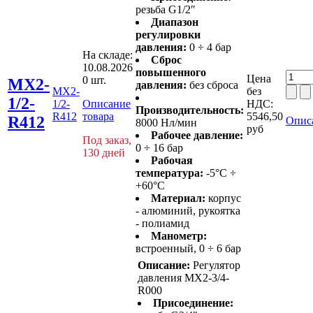
резьба G1/2″
Диапазон
регулировки
давления:
0 ÷ 4 бар
На складе:
Сброс
10.08.2026
повышенного
Цена
0 шт.
MX2-
давления:
без сброса
MX2-
без
1/2-
1/2-
Описание
НДС:
Производительность:
R412
товара
5546,50
R412
Опис
8000 Нл/мин
руб
Рабочее давление:
Под заказ,
0 ÷ 16 бар
130 дней
Рабочая
температура:
-5°C ÷
+60°C
Материал:
корпус
- алюминий, рукоятка
- полиамид
Манометр:
встроенный, 0 ÷ 6 бар
Описание:
Регулятор
давления MX2-3/4-
R000
Присоединение: