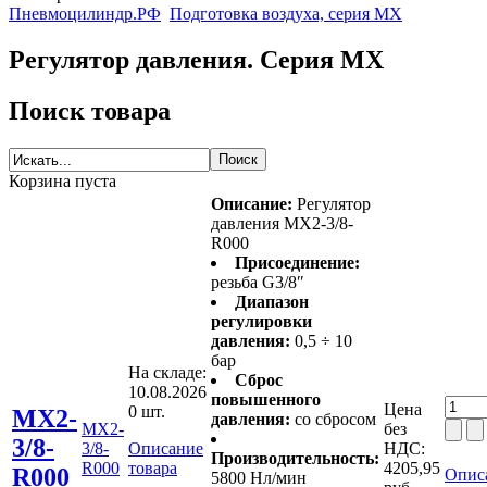
Пневмоцилиндр.РФ
Подготовка воздуха, серия MX
Регулятор давления. Серия MX
Поиск товара
Корзина пуста
Описание:
Регулятор
давления MX2-3/8-
R000
Присоединение:
резьба G3/8″
Диапазон
регулировки
давления:
0,5 ÷ 10
бар
На складе:
Сброс
10.08.2026
повышенного
Цена
0 шт.
MX2-
давления:
со сбросом
MX2-
без
3/8-
3/8-
Описание
НДС:
Производительность:
R000
товара
4205,95
R000
Опис
5800 Нл/мин