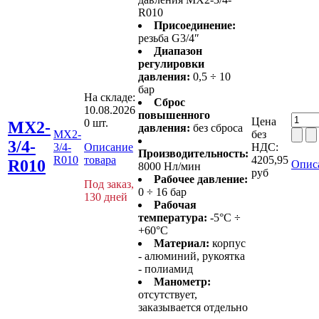
R010
Присоединение:
резьба G3/4″
Диапазон
регулировки
давления:
0,5 ÷ 10
бар
На складе:
Сброс
10.08.2026
повышенного
Цена
0 шт.
MX2-
давления:
без сброса
MX2-
без
3/4-
3/4-
Описание
НДС:
Производительность:
R010
товара
4205,95
R010
Опис
8000 Нл/мин
руб
Рабочее давление:
Под заказ,
0 ÷ 16 бар
130 дней
Рабочая
температура:
-5°C ÷
+60°C
Материал:
корпус
- алюминий, рукоятка
- полиамид
Манометр:
отсутствует,
заказывается отдельно