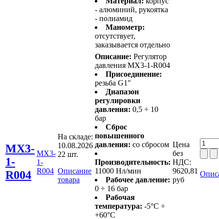
Материал:
корпус
- алюминий, рукоятка
- полиамид
Манометр:
отсутствует,
заказывается отдельно
Описание:
Регулятор
давления MX3-1-R004
Присоединение:
резьба G1″
Диапазон
регулировки
давления:
0,5 ÷ 10
бар
Сброс
повышенного
На складе:
давления:
со сбросом
Цена
10.08.2026
MX3-
MX3-
без
22 шт.
1-
1-
Производительность:
НДС:
R004
Описание
11000 Нл/мин
9620,81
R004
Опис
товара
Рабочее давление:
руб
0 ÷ 16 бар
Рабочая
температура:
-5°C ÷
+60°C