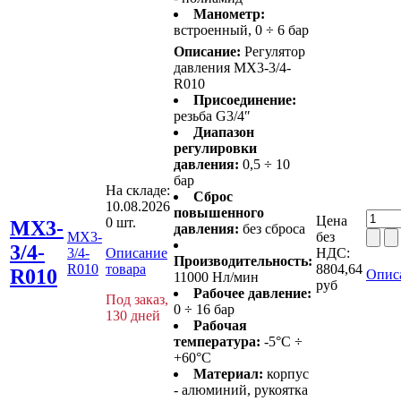
Манометр:
встроенный, 0 ÷ 6 бар
Описание:
Регулятор
давления MX3-3/4-
R010
Присоединение:
резьба G3/4″
Диапазон
регулировки
давления:
0,5 ÷ 10
бар
На складе:
Сброс
10.08.2026
повышенного
Цена
0 шт.
MX3-
давления:
без сброса
MX3-
без
3/4-
3/4-
Описание
НДС:
Производительность:
R010
товара
8804,64
R010
Опис
11000 Нл/мин
руб
Рабочее давление:
Под заказ,
0 ÷ 16 бар
130 дней
Рабочая
температура:
-5°C ÷
+60°C
Материал:
корпус
- алюминий, рукоятка