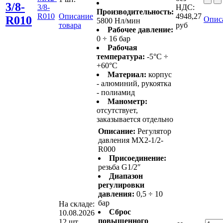
3/8-
3/8-
НДС:
Производительность:
R010
Описание
4948,27
R010
Опис
5800 Нл/мин
товара
руб
Рабочее давление:
0 ÷ 16 бар
Рабочая
температура:
-5°C ÷
+60°C
Материал:
корпус
- алюминий, рукоятка
- полиамид
Манометр:
отсутствует,
заказывается отдельно
Описание:
Регулятор
давления MX2-1/2-
R000
Присоединение:
резьба G1/2″
Диапазон
регулировки
давления:
0,5 ÷ 10
бар
На складе:
Сброс
10.08.2026
повышенного
12 шт.