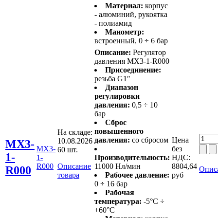
Материал:
корпус
- алюминий, рукоятка
- полиамид
Манометр:
встроенный, 0 ÷ 6 бар
Описание:
Регулятор
давления MX3-1-R000
Присоединение:
резьба G1″
Диапазон
регулировки
давления:
0,5 ÷ 10
бар
Сброс
повышенного
На складе:
давления:
со сбросом
Цена
10.08.2026
MX3-
MX3-
без
60 шт.
1-
1-
Производительность:
НДС:
R000
Описание
11000 Нл/мин
8804,64
R000
Опис
товара
Рабочее давление:
руб
0 ÷ 16 бар
Рабочая
температура:
-5°C ÷
+60°C