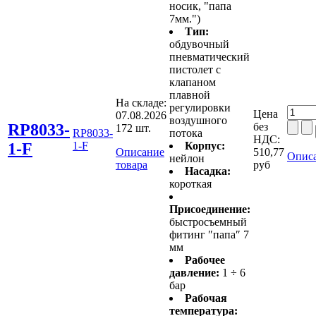
носик, "папа
7мм.")
Тип:
обдувочный
пневматический
пистолет с
клапаном
плавной
На складе:
регулировки
Цена
07.08.2026
воздушного
RP8033-
без
172 шт.
RP8033-
потока
НДС:
1-F
1-F
Корпус:
Описание
510,77
Описа
нейлон
товара
руб
Насадка:
короткая
Присоединение:
быстросъемный
фитинг ″папа″ 7
мм
Рабочее
давление:
1 ÷ 6
бар
Рабочая
температура: