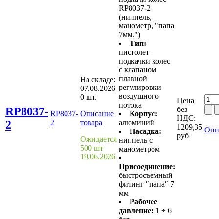
RP8037-2
(ниппель,
манометр, "папа
7мм.")
Тип:
пистолет
подкачки колес
с клапаном
плавной
На складе:
регулировки
07.08.2026
воздушного
0 шт.
Цена
потока
RP8037-
без
RP8037-
Описание
Корпус:
НДС:
2
2
товара
алюминий
1209,35
Опи
Насадка:
руб
Ожидается
ниппель с
500 шт
манометром
19.06.2026
Присоединение:
быстросъемный
фитинг ″папа″ 7
мм
Рабочее
давление:
1 ÷ 6