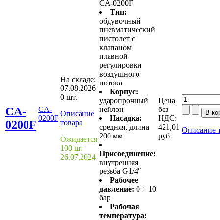
CA-0200F
Тип:
обдувочный
пневматический
пистолет с
клапаном
плавной
регулировки
воздушного
На складе:
потока
07.08.2026
Корпус:
0 шт.
ударопрочный
Цена
CA-
CA-
нейлон
без
Описание
0200F
Насадка:
НДС:
0200F
товара
средняя, длина
421,01
Описание 
200 мм
руб
Ожидается
100 шт
Присоединение:
26.07.2024
внутренняя
резьба G1/4″
Рабочее
давление:
0 ÷ 10
бар
Рабочая
температура: