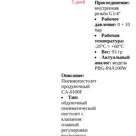
5 дней
Присоединение:
внутренняя
резьба G1/4″
Рабочее
давление:
0 ÷ 10
бар
Рабочая
температура:
-20°C ÷ +60°C
Вес:
93 гр
Актуальный
аналог:
модель
PBG-P4A100W
Описание:
Пневмопистолет
продувочный
CA-0100F
Тип:
обдувочный
пневматический
пистолет с
клапаном
плавной
регулировки
воздушного