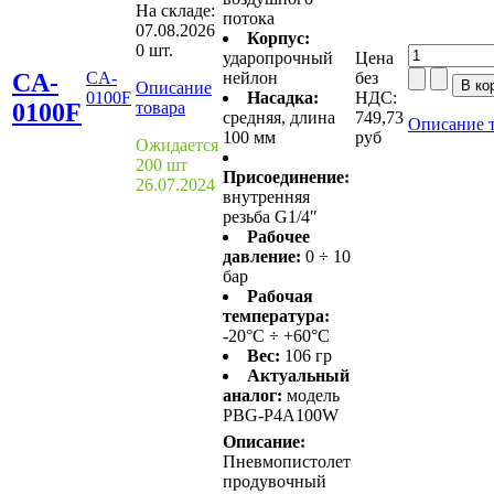
На складе:
потока
07.08.2026
Корпус:
0 шт.
ударопрочный
Цена
CA-
CA-
нейлон
без
Описание
0100F
Насадка:
НДС:
0100F
товара
средняя, длина
749,73
Описание 
100 мм
руб
Ожидается
200 шт
Присоединение:
26.07.2024
внутренняя
резьба G1/4″
Рабочее
давление:
0 ÷ 10
бар
Рабочая
температура:
-20°C ÷ +60°C
Вес:
106 гр
Актуальный
аналог:
модель
PBG-P4A100W
Описание:
Пневмопистолет
продувочный