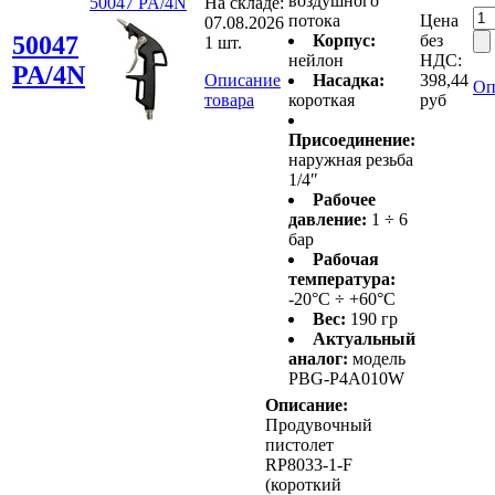
воздушного
50047 PA/4N
На складе:
потока
Цена
07.08.2026
50047
Корпус:
без
1 шт.
нейлон
НДС:
PA/4N
Описание
Насадка:
398,44
Оп
товара
короткая
руб
Присоединение:
наружная резьба
1/4″
Рабочее
давление:
1 ÷ 6
бар
Рабочая
температура:
-20°C ÷ +60°C
Вес:
190 гр
Актуальный
аналог:
модель
PBG-P4A010W
Описание:
Продувочный
пистолет
RP8033-1-F
(короткий