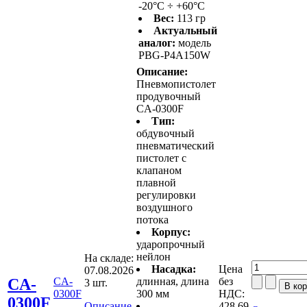
-20°C ÷ +60°C
Вес:
113 гр
Актуальный
аналог:
модель
PBG-P4A150W
Описание:
Пневмопистолет
продувочный
CA-0300F
Тип:
обдувочный
пневматический
пистолет с
клапаном
плавной
регулировки
воздушного
потока
Корпус:
ударопрочный
нейлон
На складе:
Насадка:
Цена
07.08.2026
CA-
CA-
длинная, длина
без
3 шт.
0300F
300 мм
НДС:
0300F
Описание
428,69