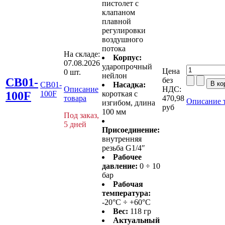
пистолет с
клапаном
плавной
регулировки
воздушного
потока
На складе:
Корпус:
07.08.2026
ударопрочный
Цена
0 шт.
нейлон
CB01-
без
CB01-
Насадка:
Описание
НДС:
100F
100F
короткая с
товара
470,98
Описание 
изгибом, длина
руб
100 мм
Под заказ,
5 дней
Присоединение:
внутренняя
резьба G1/4″
Рабочее
давление:
0 ÷ 10
бар
Рабочая
температура:
-20°C ÷ +60°C
Вес:
118 гр
Актуальный