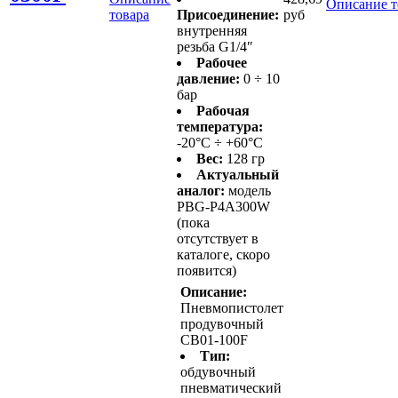
Описание т
товара
Присоединение:
руб
внутренняя
резьба G1/4″
Рабочее
давление:
0 ÷ 10
бар
Рабочая
температура:
-20°C ÷ +60°C
Вес:
128 гр
Актуальный
аналог:
модель
PBG-P4A300W
(пока
отсутствует в
каталоге, скоро
появится)
Описание:
Пневмопистолет
продувочный
CB01-100F
Тип:
обдувочный
пневматический