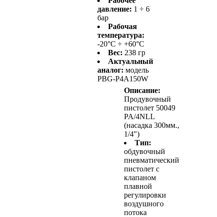
Рабочее
давление:
1 ÷ 6
бар
Рабочая
температура:
-20°C ÷ +60°C
Вес:
238 гр
Актуальный
аналог:
модель
PBG-P4A150W
Описание:
Продувочный
пистолет 50049
PA/4NLL
(насадка 300мм.,
1/4")
Тип:
обдувочный
пневматический
пистолет с
клапаном
плавной
регулировки
воздушного
потока