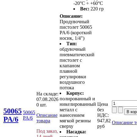
-20°C ÷ +60°C
Вес:
220 гр
Описание:
Продувочный
пистолет 50065
PA/6 (короткий
носик, 1/4")
Тип:
обдувочный
пневматический
пистолет с
клапаном
плавной
регулировки
воздушного
потока
Корпус:
На складе:
полированный и
07.08.2026
никелированный
Цена
0 шт.
50065
металл с
без
50065
Описание
нанесением
НДС:
PA/6
PA/6
товара
мягкой резины
947,82
Описание т
сверху
руб
Под заказ,
Насадка:
14 дней