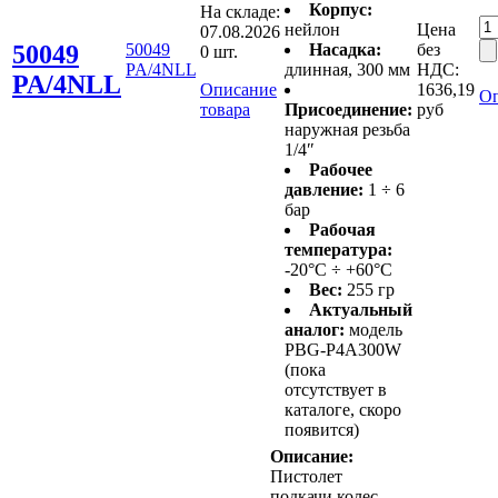
Корпус:
На складе:
нейлон
Цена
07.08.2026
50049
50049
Насадка:
без
0 шт.
PA/4NLL
длинная, 300 мм
НДС:
PA/4NLL
Описание
1636,19
Оп
товара
Присоединение:
руб
наружная резьба
1/4″
Рабочее
давление:
1 ÷ 6
бар
Рабочая
температура:
-20°C ÷ +60°C
Вес:
255 гр
Актуальный
аналог:
модель
PBG-P4A300W
(пока
отсутствует в
каталоге, скоро
появится)
Описание:
Пистолет
подкачи колес