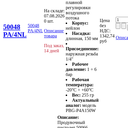
плавной
регулировки
На складе:
воздушного
07.08.2026
потока
Цена
0 шт.
Корпус:
50048
50048
без
нейлон
PA/4NL
Описание
НДС:
PA/4NL
Насадка:
товара
1342,74
Описа
длинная, 150 мм
руб
Под заказ,
Присоединение:
14 дней
наружная резьба
1/4″
Рабочее
давление:
1 ÷ 6
бар
Рабочая
температура:
-20°C ÷ +60°C
Вес:
255 гр
Актуальный
аналог:
модель
PBG-P4A150W
Описание:
Продувочный
пистолет 50066