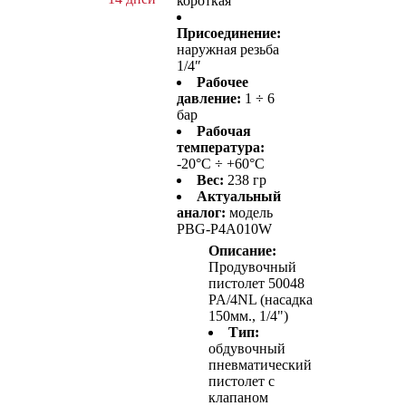
короткая
Присоединение:
наружная резьба
1/4″
Рабочее
давление:
1 ÷ 6
бар
Рабочая
температура:
-20°C ÷ +60°C
Вес:
238 гр
Актуальный
аналог:
модель
PBG-P4A010W
Описание:
Продувочный
пистолет 50048
PA/4NL (насадка
150мм., 1/4")
Тип:
обдувочный
пневматический
пистолет с
клапаном