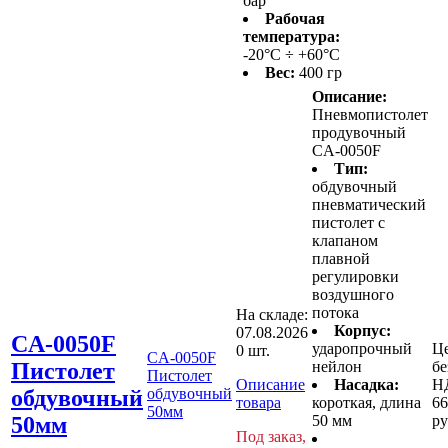
бар
Рабочая
температура:
-20°C ÷ +60°C
Вес:
400 гр
Описание:
Пневмопистолет
продувочный
CA-0050F
Тип:
обдувочный
пневматический
пистолет с
клапаном
плавной
регулировки
воздушного
потока
На складе:
Корпус:
07.08.2026
CA-0050F
ударопрочный
Ц
0 шт.
CA-0050F
Пистолет
нейлон
бе
Пистолет
Описание
Насадка:
Н
обдувочный
обдувочный
товара
короткая, длина
66
50мм
50мм
50 мм
ру
Под заказ,