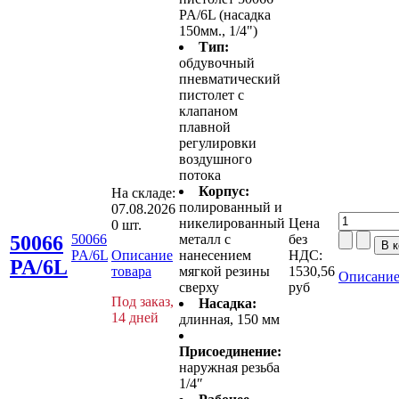
PA/6L (насадка
150мм., 1/4")
Тип:
обдувочный
пневматический
пистолет с
клапаном
плавной
регулировки
воздушного
потока
Корпус:
На складе:
полированный и
07.08.2026
никелированный
Цена
0 шт.
50066
50066
металл с
без
PA/6L
Описание
нанесением
НДС:
PA/6L
товара
мягкой резины
1530,56
Описание
сверху
руб
Под заказ,
Насадка:
14 дней
длинная, 150 мм
Присоединение:
наружная резьба
1/4″