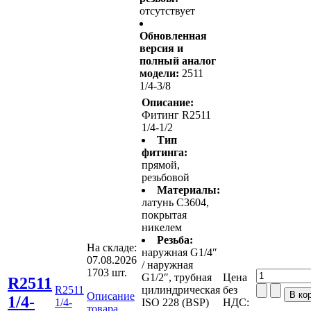
отсутствует
Обновленная
версия и
полный аналог
модели:
2511
1/4-3/8
Описание:
Фитинг R2511
1/4-1/2
Тип
фитинга:
прямой,
резьбовой
Материалы:
латунь С3604,
покрытая
никелем
Резьба:
На складе:
наружная G1/4″
07.08.2026
/ наружная
1703 шт.
G1/2″, трубная
Цена
R2511
R2511
цилиндрическая
без
Описание
1/4-
1/4-
ISO 228 (BSP)
НДС:
товара