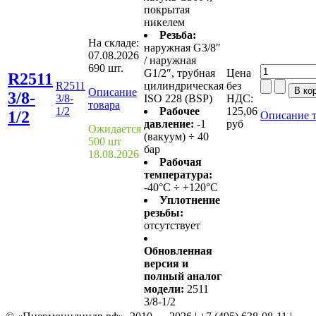
покрытая
никелем
Резьба:
На складе:
наружная G3/8″
07.08.2026
/ наружная
690 шт.
G1/2″, трубная
Цена
R2511
R2511
цилиндрическая
без
Описание
3/8-
3/8-
ISO 228 (BSP)
НДС:
товара
1/2
Рабочее
125,06
1/2
Описание т
давление:
-1
руб
Ожидается
(вакуум) ÷ 40
500 шт
бар
18.08.2026
Рабочая
температура:
-40°C ÷ +120°C
Уплотнение
резьбы:
отсутствует
Обновленная
версия и
полный аналог
модели:
2511
3/8-1/2