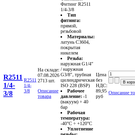
Фитинг R2511
1/4-3/8
Тип
фитинга:
прямой,
резьбовой
Материалы:
латунь С3604,
покрытая
никелем
Резьба:
наружная G1/4″
/ наружная
На складе:
G3/8″, трубная
Цена
07.08.2026
R2511
R2511
цилиндрическая
без
2713 шт.
1/4-
1/4-
ISO 228 (BSP)
НДС:
3/8
Описание
Рабочее
89,95
3/8
Описание то
товара
давление:
-1
руб
(вакуум) ÷ 40
бар
Рабочая
температура:
-40°C ÷ +120°C
Уплотнение
резьбы: