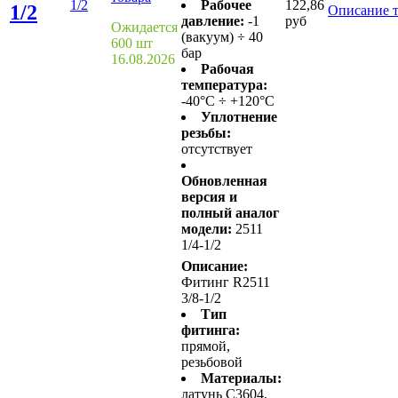
1/2
Рабочее
122,86
1/2
Описание т
давление:
-1
руб
Ожидается
(вакуум) ÷ 40
600 шт
бар
16.08.2026
Рабочая
температура:
-40°C ÷ +120°C
Уплотнение
резьбы:
отсутствует
Обновленная
версия и
полный аналог
модели:
2511
1/4-1/2
Описание:
Фитинг R2511
3/8-1/2
Тип
фитинга:
прямой,
резьбовой
Материалы:
латунь С3604,