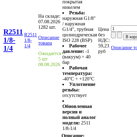
покрытая
никелем
Резьба:
На складе:
наружная G1/8″
07.08.2026
/ наружная
1282 шт.
G1/4″, трубная
Цена
R2511
R2511
цилиндрическая
без
Описание
1/8-
1/8-
ISO 228 (BSP)
НДС:
товара
1/4
Рабочее
59,23
1/4
Описание т
давление:
-1
руб
Ожидается
(вакуум) ÷ 40
5 шт
бар
08.08.2026
Рабочая
температура:
-40°C ÷ +120°C
Уплотнение
резьбы:
отсутствует
Обновленная
версия и
полный аналог
модели:
2511
1/8-1/4
Описание: