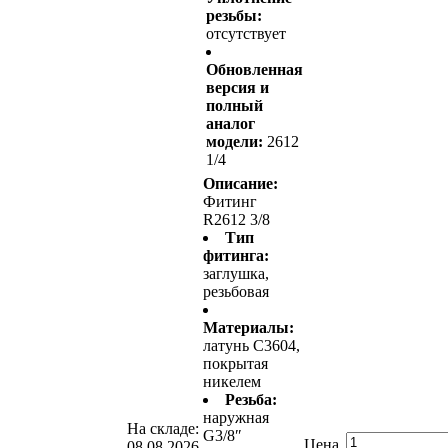
резьбы:
отсутствует
Обновленная
версия и
полный
аналог
модели:
2612
1/4
Описание:
Фитинг
R2612 3/8
Тип
фитинга:
заглушка,
резьбовая
Материалы:
латунь С3604,
покрытая
никелем
Резьба:
наружная
На складе:
G3/8″
Цена
08.08.2026