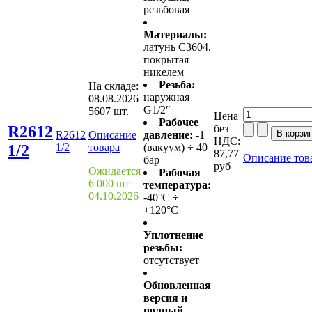
резьбовая
Материалы:
латунь С3604,
покрытая
никелем
Резьба:
На складе:
наружная
08.08.2026
G1/2″
5607 шт.
Цена
Рабочее
R2612
без
R2612
Описание
давление:
-1
НДС:
1/2
1/2
товара
(вакуум) ÷ 40
87,77
Описание тов
бар
руб
Ожидается
Рабочая
6 000 шт
температура:
04.10.2026
-40°C ÷
+120°C
Уплотнение
резьбы:
отсутствует
Обновленная
версия и
полный