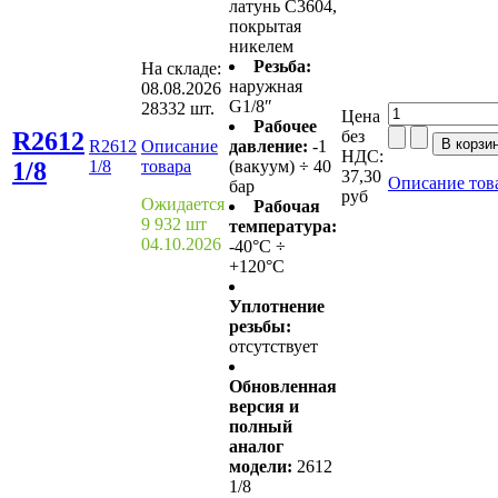
латунь С3604,
покрытая
никелем
Резьба:
На складе:
наружная
08.08.2026
G1/8″
28332 шт.
Цена
Рабочее
R2612
без
R2612
Описание
давление:
-1
НДС:
1/8
1/8
товара
(вакуум) ÷ 40
37,30
Описание тов
бар
руб
Ожидается
Рабочая
9 932 шт
температура:
04.10.2026
-40°C ÷
+120°C
Уплотнение
резьбы:
отсутствует
Обновленная
версия и
полный
аналог
модели:
2612
1/8