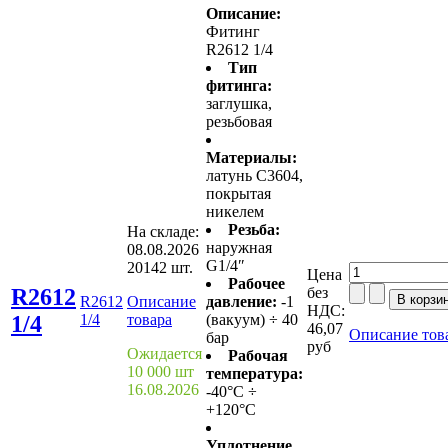
Описание:
Фитинг
R2612 1/4
Тип
фитинга:
заглушка,
резьбовая
Материалы:
латунь С3604,
покрытая
никелем
Резьба:
На складе:
наружная
08.08.2026
G1/4″
20142 шт.
Цена
Рабочее
R2612
без
R2612
Описание
давление:
-1
НДС:
1/4
1/4
товара
(вакуум) ÷ 40
46,07
Описание тов
бар
руб
Ожидается
Рабочая
10 000 шт
температура:
16.08.2026
-40°C ÷
+120°C
Уплотнение