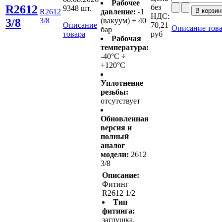
Рабочее
R2612
без
9348 шт.
R2612
давление:
-1
НДС:
3/8
3/8
(вакуум) ÷ 40
Описание
70,21
Описание тов
бар
товара
руб
Рабочая
температура:
-40°C ÷
+120°C
Уплотнение
резьбы:
отсутствует
Обновленная
версия и
полный
аналог
модели:
2612
3/8
Описание:
Фитинг
R2612 1/2
Тип
фитинга:
заглушка,