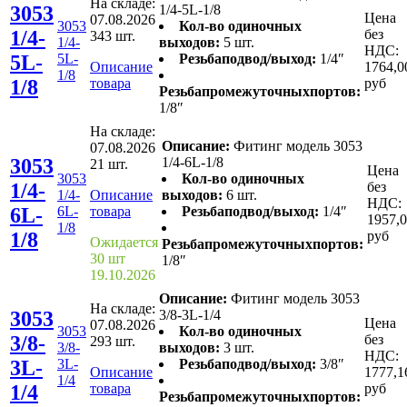
На складе:
3053
1/4-5L-1/8
Цена
07.08.2026
3053
Кол-во одиночных
1/4-
без
343 шт.
1/4-
выходов:
5 шт.
НДС:
5L-
5L-
Резьбаподвод/выход:
1/4″
Описание
1764,0
1/8
1/8
товара
руб
Резьбапромежуточныхпортов:
1/8″
На складе:
Описание:
Фитинг модель 3053
07.08.2026
3053
1/4-6L-1/8
21 шт.
Цена
3053
Кол-во одиночных
1/4-
без
1/4-
Описание
выходов:
6 шт.
НДС:
6L-
6L-
товара
Резьбаподвод/выход:
1/4″
1957,
1/8
1/8
руб
Ожидается
Резьбапромежуточныхпортов:
30 шт
1/8″
19.10.2026
Описание:
Фитинг модель 3053
На складе:
3053
3/8-3L-1/4
Цена
07.08.2026
3053
Кол-во одиночных
3/8-
без
293 шт.
3/8-
выходов:
3 шт.
НДС:
3L-
3L-
Резьбаподвод/выход:
3/8″
Описание
1777,1
1/4
1/4
товара
руб
Резьбапромежуточныхпортов: