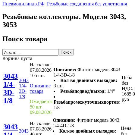
Пневмоцилиндр.РФ
Резьбовые соединения без уплотнения
Резьбовые коллекторы. Модели 3043,
3053
Поиск товара
Корзина пуста
На складе:
Описание:
Фитинг модель 3043
07.08.2026
3043
1/4-3D-1/8
105 шт.
Цена
3043
Кол-во двойных выходов:
1/4-
без
1/4-
Описание
3 шт.
НДС:
3D-
3D-
товара
Резьбаподвод/выход:
1/4″
1685,
1/8
1/8
руб
Ожидается
Резьбапромежуточныхпортов:
50 шт
1/8″
09.08.2026
Описание:
Фитинг модель 3043
На складе:
3043
1/4-4D-1/8
Цена
07.08.2026
3043
Кол-во двойных выходов:
1/4-
без
40 шт.