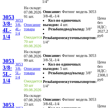
1/4″
На складе:
Описание:
Фитинг модель 3053
07.08.2026
3053
3/8-4L-1/4
91 шт.
Цена
3053
Кол-во одиночных
3/8-
без
3/8-
Описание
выходов:
4 шт.
НДС:
4L-
4L-
товара
Резьбаподвод/выход:
3/8″
2027,
1/4
1/4
руб
Ожидается
Резьбапромежуточныхпортов:
70 шт
1/4″
09.08.2026
На складе:
Описание:
Фитинг модель 3053
07.08.2026
3053
3/8-5L-1/4
99 шт.
Цена
3053
Кол-во одиночных
3/8-
без
3/8-
Описание
выходов:
5 шт.
НДС:
5L-
5L-
товара
Резьбаподвод/выход:
3/8″
2308,
1/4
1/4
руб
Ожидается
Резьбапромежуточныхпортов:
50 шт
1/4″
09.08.2026
На складе:
Описание:
Фитинг модель 3053
07.08.2026
3053
3/8-6L-1/4
23 шт.
Цена