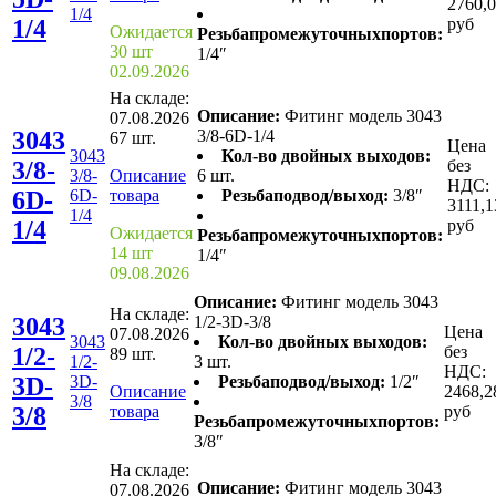
2760,
1/4
1/4
руб
Ожидается
Резьбапромежуточныхпортов:
30 шт
1/4″
02.09.2026
На складе:
Описание:
Фитинг модель 3043
07.08.2026
3043
3/8-6D-1/4
67 шт.
Цена
3043
Кол-во двойных выходов:
3/8-
без
3/8-
Описание
6 шт.
НДС:
6D-
6D-
товара
Резьбаподвод/выход:
3/8″
3111,1
1/4
1/4
руб
Ожидается
Резьбапромежуточныхпортов:
14 шт
1/4″
09.08.2026
Описание:
Фитинг модель 3043
На складе:
3043
1/2-3D-3/8
Цена
07.08.2026
3043
Кол-во двойных выходов:
1/2-
без
89 шт.
1/2-
3 шт.
НДС:
3D-
3D-
Резьбаподвод/выход:
1/2″
Описание
2468,2
3/8
3/8
товара
руб
Резьбапромежуточныхпортов:
3/8″
На складе:
Описание:
Фитинг модель 3043
07.08.2026