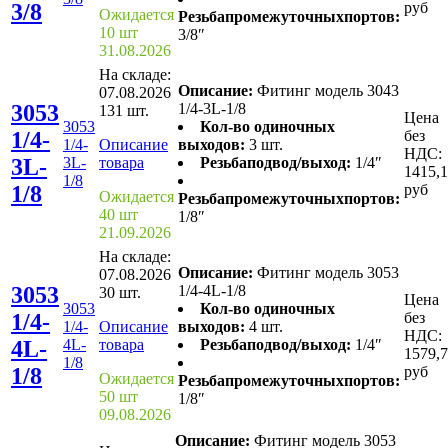
3/8
руб
Ожидается
Резьбапромежуточныхпортов:
10 шт
3/8″
31.08.2026
На складе:
Описание:
Фитинг модель 3043
07.08.2026
3053
1/4-3L-1/8
131 шт.
Цена
3053
Кол-во одиночных
1/4-
без
1/4-
Описание
выходов:
3 шт.
НДС:
3L-
3L-
товара
Резьбаподвод/выход:
1/4″
1415,
1/8
1/8
руб
Ожидается
Резьбапромежуточныхпортов:
40 шт
1/8″
21.09.2026
На складе:
Описание:
Фитинг модель 3053
07.08.2026
3053
1/4-4L-1/8
30 шт.
Цена
3053
Кол-во одиночных
1/4-
без
1/4-
Описание
выходов:
4 шт.
НДС:
4L-
4L-
товара
Резьбаподвод/выход:
1/4″
1579,
1/8
1/8
руб
Ожидается
Резьбапромежуточныхпортов:
50 шт
1/8″
09.08.2026
Описание:
Фитинг модель 3053