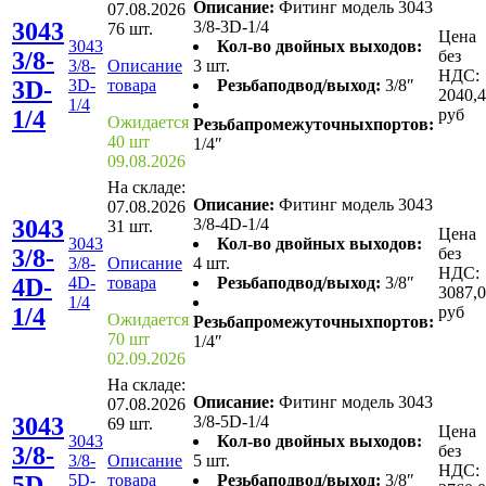
Описание:
Фитинг модель 3043
07.08.2026
3043
3/8-3D-1/4
76 шт.
Цена
3043
Кол-во двойных выходов:
3/8-
без
3/8-
Описание
3 шт.
НДС:
3D-
3D-
товара
Резьбаподвод/выход:
3/8″
2040,
1/4
1/4
руб
Ожидается
Резьбапромежуточныхпортов:
40 шт
1/4″
09.08.2026
На складе:
Описание:
Фитинг модель 3043
07.08.2026
3043
3/8-4D-1/4
31 шт.
Цена
3043
Кол-во двойных выходов:
3/8-
без
3/8-
Описание
4 шт.
НДС:
4D-
4D-
товара
Резьбаподвод/выход:
3/8″
3087,
1/4
1/4
руб
Ожидается
Резьбапромежуточныхпортов:
70 шт
1/4″
02.09.2026
На складе:
Описание:
Фитинг модель 3043
07.08.2026
3043
3/8-5D-1/4
69 шт.
Цена
3043
Кол-во двойных выходов:
3/8-
без
3/8-
Описание
5 шт.
НДС:
5D-
5D-
товара
Резьбаподвод/выход:
3/8″