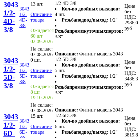
3043
1/2-4D-3/8
13 шт.
Цена
3043
Кол-во двойных выходов:
1/2-
без
1/2-
Описание
4 шт.
НДС:
4D-
4D-
товара
Резьбаподвод/выход:
1/2″
2986,
3/8
3/8
руб
Ожидается
Резьбапромежуточныхпортов:
60 шт
3/8″
02.09.2026
На складе:
Описание:
Фитинг модель 3043
07.08.2026
3043
1/2-5D-3/8
0 шт.
Цена
3043
Кол-во двойных выходов:
1/2-
без
1/2-
Описание
5 шт.
НДС:
5D-
5D-
товара
Резьбаподвод/выход:
1/2″
3486,
3/8
3/8
руб
Ожидается
Резьбапромежуточныхпортов:
8 шт
3/8″
19.10.2026
На складе:
Описание:
Фитинг модель 3043
07.08.2026
3043
1/2-6D-3/8
15 шт.
Цена
3043
Кол-во двойных выходов:
1/2-
без
1/2-
Описание
6 шт.
НДС:
6D-
6D-
товара
Резьбаподвод/выход:
1/2″
3819,
3/8