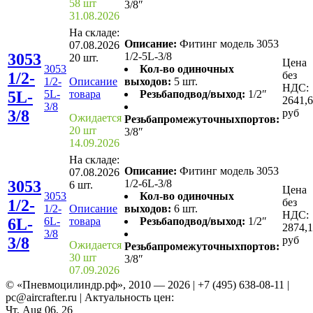
58 шт
3/8″
31.08.2026
На складе:
Описание:
Фитинг модель 3053
07.08.2026
3053
1/2-5L-3/8
20 шт.
Цена
3053
Кол-во одиночных
1/2-
без
1/2-
Описание
выходов:
5 шт.
НДС:
5L-
5L-
товара
Резьбаподвод/выход:
1/2″
2641,
3/8
3/8
руб
Ожидается
Резьбапромежуточныхпортов:
20 шт
3/8″
14.09.2026
На складе:
Описание:
Фитинг модель 3053
07.08.2026
3053
1/2-6L-3/8
6 шт.
Цена
3053
Кол-во одиночных
1/2-
без
1/2-
Описание
выходов:
6 шт.
НДС:
6L-
6L-
товара
Резьбаподвод/выход:
1/2″
2874,
3/8
3/8
руб
Ожидается
Резьбапромежуточныхпортов:
30 шт
3/8″
07.09.2026
© «Пневмоцилиндр.рф», 2010 — 2026 | +7 (495) 638-08-11 |
pc@aircrafter.ru | Актуальность цен:
Чт, Aug 06, 26