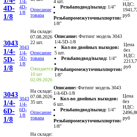
1/4-
4 шт.
НДС:
4D-
4D-
Резьбаподвод/выход:
1/4″
Описание
1941,7
1/8
1/8
товара
руб
Резьбапромежуточныхпортов:
1/8″
На складе:
Описание:
Фитинг модель 3043
07.08.2026
3043
1/4-5D-1/8
22 шт.
Цена
3043
Кол-во двойных выходов:
1/4-
без
1/4-
Описание
5 шт.
НДС:
5D-
5D-
товара
Резьбаподвод/выход:
1/4″
2213,
1/8
1/8
руб
Ожидается
Резьбапромежуточныхпортов:
10 шт
1/8″
02.09.2026
Описание:
Фитинг модель 3043
На складе:
3043
1/4-6D-1/8
Цена
07.08.2026
3043
Кол-во двойных выходов:
1/4-
без
35 шт.
1/4-
6 шт.
НДС:
6D-
6D-
Резьбаподвод/выход:
1/4″
Описание
2496,8
1/8
1/8
товара
руб
Резьбапромежуточныхпортов:
1/8″
На складе: