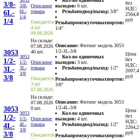
3053
Кол-во одиночных
3/8-
без
3/8-
Описание
выходов:
6 шт.
НДС:
6L-
6L-
товара
Резьбаподвод/выход:
3/8″
2564,
1/4
1/4
руб
Ожидается
Резьбапромежуточныхпортов:
4 шт
1/4″
09.08.2026
На складе:
Описание:
Фитинг модель 3053
07.08.2026
3053
1/2-3L-3/8
40 шт.
Цена
3053
Кол-во одиночных
1/2-
без
1/2-
Описание
выходов:
3 шт.
НДС:
3L-
3L-
товара
Резьбаподвод/выход:
1/2″
2097,
3/8
3/8
руб
Ожидается
Резьбапромежуточныхпортов:
3 шт
3/8″
07.08.2026
На складе:
Описание:
Фитинг модель 3053
07.08.2026
3053
1/2-4L-3/8
0 шт.
Цена
3053
Кол-во одиночных
1/2-
без
1/2-
Описание
выходов:
4 шт.
НДС:
4L-
4L-
товара
Резьбаподвод/выход:
1/2″
2264,
3/8
3/8
руб
Ожидается
Резьбапромежуточныхпортов: