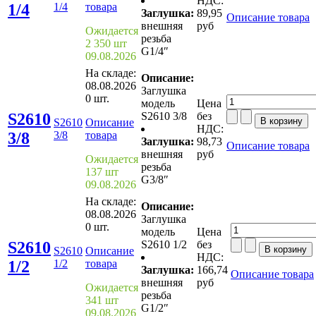
НДС:
1/4
1/4
товара
Заглушка:
89,95
Описание товара
внешняя
руб
Ожидается
резьба
2 350 шт
G1/4″
09.08.2026
На складе:
Описание:
08.08.2026
Заглушка
0 шт.
модель
Цена
S2610
S2610 3/8
без
S2610
Описание
НДС:
3/8
3/8
товара
Заглушка:
98,73
Описание товара
внешняя
руб
Ожидается
резьба
137 шт
G3/8″
09.08.2026
На складе:
Описание:
08.08.2026
Заглушка
0 шт.
модель
Цена
S2610
S2610 1/2
без
S2610
Описание
НДС:
1/2
1/2
товара
Заглушка:
166,74
Описание товара
внешняя
руб
Ожидается
резьба
341 шт
G1/2″
09.08.2026