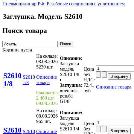
Пневмоцилиндр.РФ
Резьбовые соединения с уплотнением
Заглушка. Модель S2610
Поиск товара
Корзина пуста
На складе:
Описание:
08.08.2026
Заглушка
5230 шт.
модель
Цена
S2610
S2610 1/8
без
S2610
Описание
НДС:
1/8
1/8
товара
Заглушка:
72,41
Описание товара
внешняя
руб
Ожидается
резьба
2 460 шт
G1/8″
09.08.2026
На складе:
Описание:
08.08.2026
Заглушка
965 шт.
модель
Цена
S2610
S2610 1/4
без
S2610
Описание