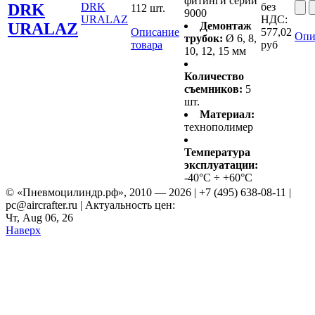
фитинги серии
DRK
DRK
без
112 шт.
9000
URALAZ
НДС:
URALAZ
Демонтаж
Описание
577,02
Опи
трубок:
Ø 6, 8,
товара
руб
10, 12, 15 мм
Количество
съемников:
5
шт.
Материал:
технополимер
Температура
эксплуатации:
-40°C ÷ +60°C
© «Пневмоцилиндр.рф», 2010 — 2026 | +7 (495) 638-08-11 |
pc@aircrafter.ru | Актуальность цен:
Чт, Aug 06, 26
Наверх