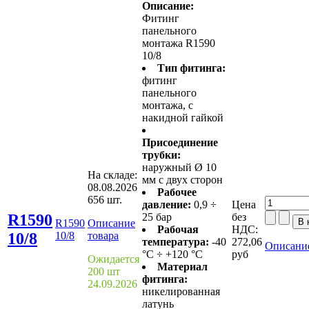
Описание:
Фитинг
панельного
монтажа R1590
10/8
Тип фитинга:
фитинг
панельного
монтажа, с
накидной гайкой
Присоединение
трубки:
наружный Ø 10
На складе:
мм с двух сторон
08.08.2026
Рабочее
656 шт.
давление:
0,9 ÷
Цена
R1590
25 бар
без
R1590
Описание
Рабочая
НДС:
10/8
10/8
товара
температура:
-40
272,06
Описание
°С ÷ +120 °С
руб
Ожидается
Материал
200 шт
фитинга:
24.09.2026
никелированная
латунь