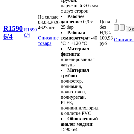
трубки:
наружный Ø 6 мм
с двух сторон
Рабочее
На складе:
давление:
0,9 ÷
Цена
08.08.2026
R1590
25 бар
без
4623 шт.
R1590
Рабочая
НДС:
6/4
6/4
Описание
температура:
-40
100,93
Описание
товара
°С ÷ +120 °С
руб
Материал
фитинга:
никелированная
латунь
Материал
трубок:
полиэстер,
полиамид,
полиэтилен,
полиуретан,
PTFE,
поливинилхлорид
в оплетке PVC
Обновленный
аналог модели:
1590 6/4