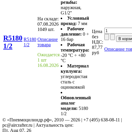
резьбы:
наружная,
G1/2''
Условный
На складе:
проход:
7 мм
07.08.2026
Рабочее
1049 шт.
Цена
давление:
0 ÷
R5180
без
R5180
Описание
16 бар
НДС:
1/2
1/2
товара
Рабочая
87,77
Описание то
температура:
руб
Ожидается
-20 °C ÷ +80
1 шт
°C
16.08.2026
Материал
куплунга:
углеродистая
сталь с
оцинковкой
Обновленный
аналог
модели:
5180
1/2
© «Пневмоцилиндр.рф», 2010 — 2026 | +7 (495) 638-08-11 |
pc@aircrafter.ru | Актуальность цен:
Пт, Aug 07, 26