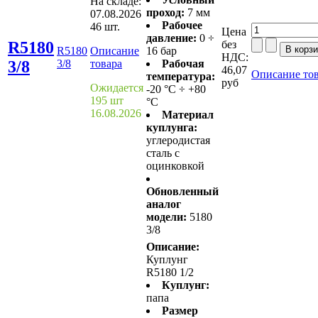
На складе:
проход:
7 мм
07.08.2026
Рабочее
46 шт.
Цена
давление:
0 ÷
R5180
без
R5180
Описание
16 бар
НДС:
3/8
3/8
товара
Рабочая
46,07
Описание то
температура:
руб
Ожидается
-20 °C ÷ +80
195 шт
°C
16.08.2026
Материал
куплунга:
углеродистая
сталь с
оцинковкой
Обновленный
аналог
модели:
5180
3/8
Описание:
Куплунг
R5180 1/2
Куплунг:
папа
Размер