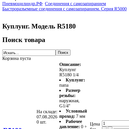
Пневмоцилиндр.РФ
Соединения с самозапиранием
Быстроразъемные соединения с самозапиранием. Серия R5000
Куплунг. Модель R5180
Поиск товара
Корзина пуста
Описание:
Куплунг
R5180 1/4
Куплунг:
папа
Размер
резьбы:
наружная,
G1/4''
Условный
На складе:
проход:
7 мм
07.08.2026
Рабочее
0 шт.
Цена
давление:
0 ÷