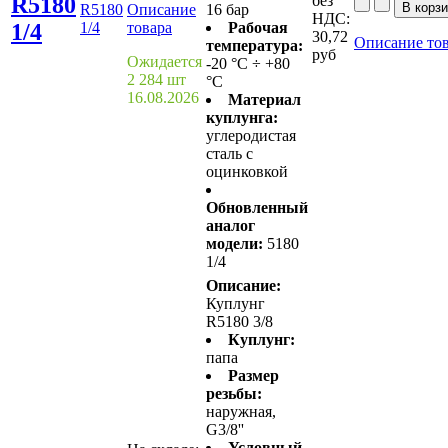
R5180
без
R5180
Описание
16 бар
НДС:
1/4
1/4
товара
Рабочая
30,72
Описание то
температура:
руб
Ожидается
-20 °C ÷ +80
2 284 шт
°C
16.08.2026
Материал
куплунга:
углеродистая
сталь с
оцинковкой
Обновленный
аналог
модели:
5180
1/4
Описание:
Куплунг
R5180 3/8
Куплунг:
папа
Размер
резьбы:
наружная,
G3/8''
Условный