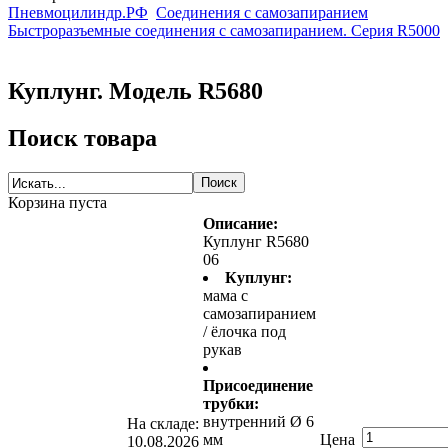
Пневмоцилиндр.РФ
Соединения с самозапиранием
Быстроразъемные соединения с самозапиранием. Серия R5000
Куплунг. Модель R5680
Поиск товара
Корзина пуста
Описание:
Куплунг R5680
06
Куплунг:
мама с
самозапиранием
/ ёлочка под
рукав
Присоединение
трубки:
внутренний Ø 6
На складе:
мм
Цена
10.08.2026