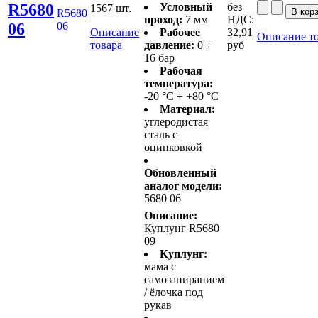
R5680
Условный
без
1567 шт.
R5680
проход:
7 мм
НДС:
06
06
Описание
Рабочее
32,91
Описание т
товара
давление:
0 ÷
руб
16 бар
Рабочая
температура:
-20 °C ÷ +80 °C
Материал:
углеродистая
сталь с
оцинковкой
Обновленный
аналог модели:
5680 06
Описание:
Куплунг R5680
09
Куплунг:
мама с
самозапиранием
/ ёлочка под
рукав