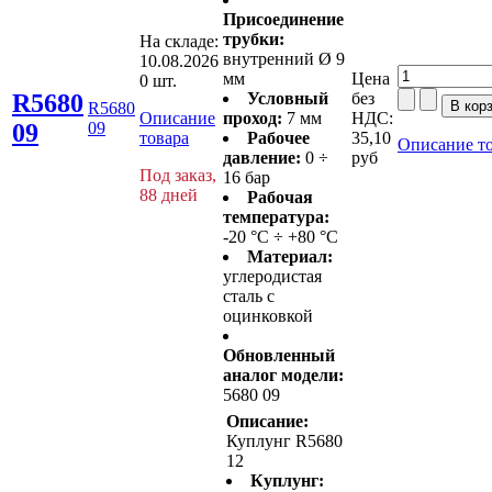
Присоединение
трубки:
На складе:
внутренний Ø 9
10.08.2026
мм
Цена
0 шт.
R5680
Условный
без
R5680
Описание
проход:
7 мм
НДС:
09
09
товара
Рабочее
35,10
Описание т
давление:
0 ÷
руб
Под заказ,
16 бар
88 дней
Рабочая
температура:
-20 °C ÷ +80 °C
Материал:
углеродистая
сталь с
оцинковкой
Обновленный
аналог модели:
5680 09
Описание:
Куплунг R5680
12
Куплунг: