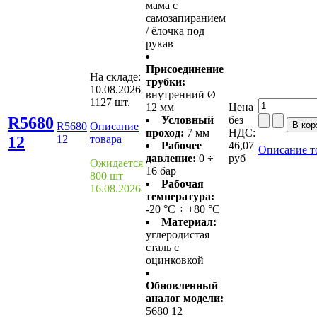
мама с
самозапиранием
/ ёлочка под
рукав
Присоединение
На складе:
трубки:
10.08.2026
внутренний Ø
1127 шт.
12 мм
Цена
R5680
Условный
без
R5680
Описание
проход:
7 мм
НДС:
12
12
товара
Рабочее
46,07
Описание т
давление:
0 ÷
руб
Ожидается
16 бар
800 шт
Рабочая
16.08.2026
температура:
-20 °C ÷ +80 °C
Материал:
углеродистая
сталь с
оцинковкой
Обновленный
аналог модели:
5680 12