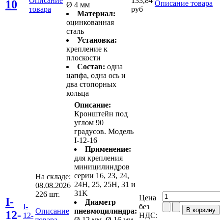
Описание
133,84
10
Описание товара
Ø 4 мм
товара
руб
Материал:
оцинкованная
сталь
Установка:
крепление к
плоскости
Состав:
одна
цапфа, одна ось и
два стопорных
кольца
Описание:
Кронштейн под
углом 90
градусов. Модель
I-12-16
Применение:
для крепления
миницилиндров
серии 16, 23, 24,
На складе:
24H, 25, 25H, 31 и
08.08.2026
31K
226 шт.
Цена
I-
Диаметр
I-
без
Описание
пневмоцилиндра:
12-
12-
НДС:
товара
Ø 12 мм, Ø 16 мм