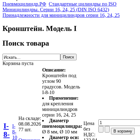
Пневмоцилиндр.РФ
Стандартные цилиндры по ISO
Миницилиндры. Серии 16, 24, 25 (DIN ISO 6432)
Принадлежности для миницилиндров серии 16, 24, 25
Кронштейн. Модель I
Поиск товара
Корзина пуста
Описание:
Кронштейн под
углом 90
градусов. Модель
I-8-10
Применение:
для крепления
миницилиндров
серии 16, 24, 25
На складе:
Диаметр
Цена
08.08.2026
I-
I-
пневмоцилиндра:
без
77 шт.
8-
Ø 8 мм, Ø 10 мм
8-
НДС:
10
Диаметр оси: