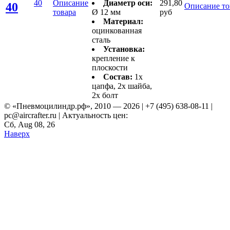
40
Описание
Диаметр оси:
291,80
40
Описание то
товара
Ø 12 мм
руб
Материал:
оцинкованная
сталь
Установка:
крепление к
плоскости
Состав:
1x
цапфа, 2x шайба,
2x болт
© «Пневмоцилиндр.рф», 2010 — 2026 | +7 (495) 638-08-11 |
pc@aircrafter.ru | Актуальность цен:
Сб, Aug 08, 26
Наверх