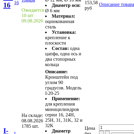
16
153,58
16
Описание товар
Диаметр оси:
руб
Ожидается
Ø 6 мм
10 шт
Материал:
09.08.2026
оцинкованная
сталь
Установка:
крепление к
плоскости
Состав:
одна
цапфа, одна ось и
два стопорных
кольца
Описание:
Кронштейн под
углом 90
градусов. Модель
I-20-25
Применение:
для крепления
миницилиндров
серии 16, 24H,
На складе:
25H, 31, 31K, 32 и
08.08.2026
32K
1785 шт.
Цена
I-
Диаметр
I-
без