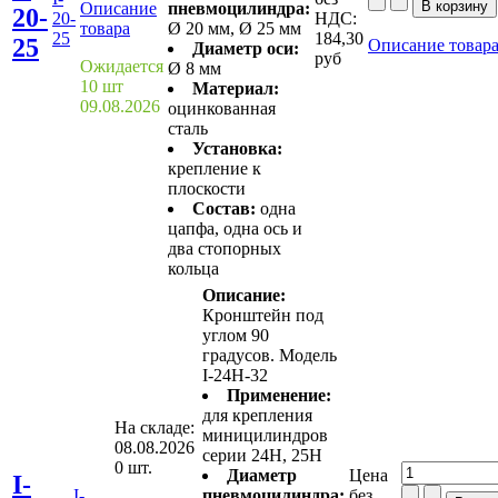
Описание
пневмоцилиндра:
20-
20-
НДС:
товара
Ø 20 мм, Ø 25 мм
25
184,30
25
Описание товар
Диаметр оси:
руб
Ожидается
Ø 8 мм
10 шт
Материал:
09.08.2026
оцинкованная
сталь
Установка:
крепление к
плоскости
Состав:
одна
цапфа, одна ось и
два стопорных
кольца
Описание:
Кронштейн под
углом 90
градусов. Модель
I-24H-32
Применение:
для крепления
На складе:
миницилиндров
08.08.2026
серии 24H, 25H
0 шт.
Диаметр
Цена
I-
I-
пневмоцилиндра:
без