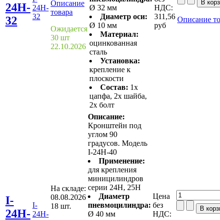
Описание
24H-
24H-
Ø 32 мм
НДС:
товара
32
Диаметр оси:
311,56
32
Описание то
Ø 10 мм
руб
Ожидается
Материал:
30 шт
оцинкованная
22.10.2026
сталь
Установка:
крепление к
плоскости
Состав:
1x
цапфа, 2x шайба,
2x болт
Описание:
Кронштейн под
углом 90
градусов. Модель
I-24H-40
Применение:
для крепления
миницилиндров
серии 24H, 25H
На складе:
Диаметр
Цена
08.08.2026
I-
I-
пневмоцилиндра:
без
18 шт.
24H-
24H-
Ø 40 мм
НДС: