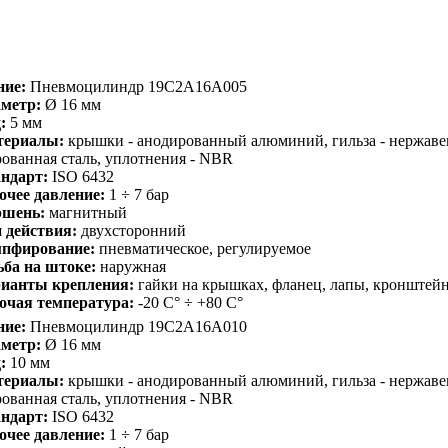
ние:
Пневмоцилиндр 19C2A16A005
метр:
Ø 16 мм
:
5 мм
териалы:
крышки - анодированный алюминий, гильза - нержавею
ованная сталь, уплотнения - NBR
ндарт:
ISO 6432
очее давление:
1 ÷ 7 бар
шень:
магнитный
 действия:
двухсторонний
пфирование:
пневматическое, регулируемое
ьба на штоке:
наружная
ианты крепления:
гайки на крышках, фланец, лапы, кронштей
очая температура:
-20 С° ÷ +80 С°
ние:
Пневмоцилиндр 19C2A16A010
метр:
Ø 16 мм
:
10 мм
териалы:
крышки - анодированный алюминий, гильза - нержавею
ованная сталь, уплотнения - NBR
ндарт:
ISO 6432
очее давление:
1 ÷ 7 бар