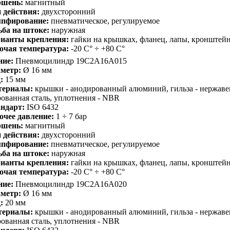
шень:
магнитный
 действия:
двухсторонний
пфирование:
пневматическое, регулируемое
ьба на штоке:
наружная
ианты крепления:
гайки на крышках, фланец, лапы, кронштей
очая температура:
-20 С° ÷ +80 С°
ние:
Пневмоцилиндр 19C2A16A015
метр:
Ø 16 мм
:
15 мм
териалы:
крышки - анодированный алюминий, гильза - нержавею
ованная сталь, уплотнения - NBR
ндарт:
ISO 6432
очее давление:
1 ÷ 7 бар
шень:
магнитный
 действия:
двухсторонний
пфирование:
пневматическое, регулируемое
ьба на штоке:
наружная
ианты крепления:
гайки на крышках, фланец, лапы, кронштей
очая температура:
-20 С° ÷ +80 С°
ние:
Пневмоцилиндр 19C2A16A020
метр:
Ø 16 мм
:
20 мм
териалы:
крышки - анодированный алюминий, гильза - нержавею
ованная сталь, уплотнения - NBR