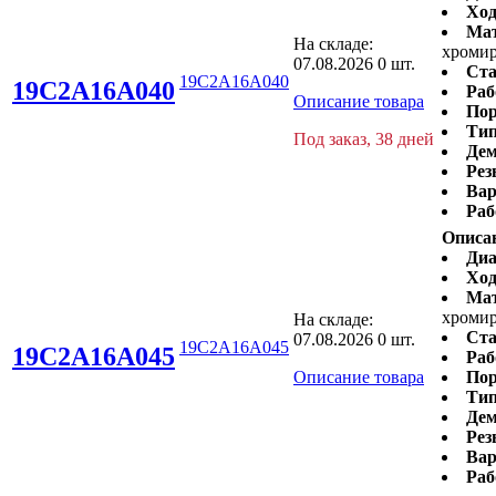
Ход
Ма
На складе:
хромир
07.08.2026
0 шт.
Ста
19C2A16A040
19C2A16A040
Раб
Описание товара
Пор
Тип
Под заказ, 38 дней
Дем
Рез
Вар
Раб
Описа
Диа
Ход
Ма
хромир
На складе:
Ста
07.08.2026
0 шт.
19C2A16A045
19C2A16A045
Раб
Описание товара
Пор
Тип
Дем
Рез
Вар
Раб