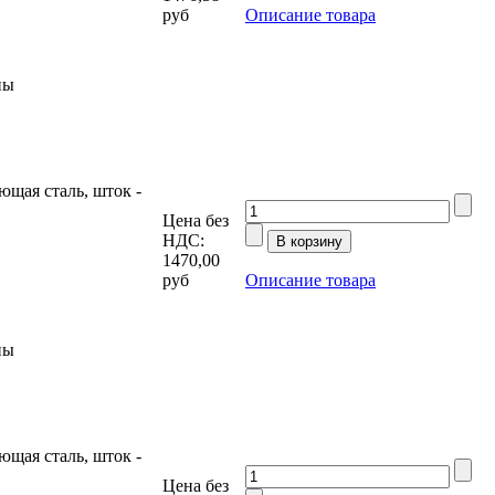
руб
Описание товара
ны
щая сталь, шток -
Цена без
НДС:
1470,00
руб
Описание товара
ны
щая сталь, шток -
Цена без