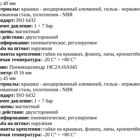
:
40 мм
териалы:
крышки - анодированный алюминий, гильза - нержавею
ованная сталь, уплотнения - NBR
ндарт:
ISO 6432
очее давление:
1 ÷ 7 бар
шень:
магнитный
 действия:
двухсторонний
пфирование:
пневматическое, регулируемое
ьба на штоке:
наружная
ианты крепления:
гайки на крышках, фланец, лапы, кронштей
очая температура:
-20 С° ÷ +80 С°
ние:
Пневмоцилиндр 19C2A16A045
метр:
Ø 16 мм
:
45 мм
териалы:
крышки - анодированный алюминий, гильза - нержавею
ованная сталь, уплотнения - NBR
ндарт:
ISO 6432
очее давление:
1 ÷ 7 бар
шень:
магнитный
 действия:
двухсторонний
пфирование:
пневматическое, регулируемое
ьба на штоке:
наружная
ианты крепления:
гайки на крышках, фланец, лапы, кронштей
очая температура:
-20 С° ÷ +80 С°