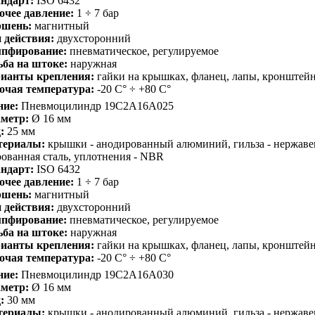
ндарт:
ISO 6432
очее давление:
1 ÷ 7 бар
шень:
магнитный
 действия:
двухсторонний
пфирование:
пневматическое, регулируемое
ьба на штоке:
наружная
ианты крепления:
гайки на крышках, фланец, лапы, кронштей
очая температура:
-20 С° ÷ +80 С°
ние:
Пневмоцилиндр 19C2A16A025
метр:
Ø 16 мм
:
25 мм
териалы:
крышки - анодированный алюминий, гильза - нержавею
ованная сталь, уплотнения - NBR
ндарт:
ISO 6432
очее давление:
1 ÷ 7 бар
шень:
магнитный
 действия:
двухсторонний
пфирование:
пневматическое, регулируемое
ьба на штоке:
наружная
ианты крепления:
гайки на крышках, фланец, лапы, кронштей
очая температура:
-20 С° ÷ +80 С°
ние:
Пневмоцилиндр 19C2A16A030
метр:
Ø 16 мм
:
30 мм
териалы:
крышки - анодированный алюминий, гильза - нержавею