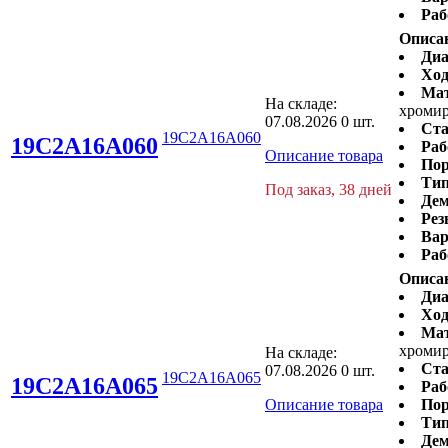
Раб
Описа
Диа
Ход
Ма
На складе:
хромир
07.08.2026
0 шт.
Ста
19C2A16A060
19C2A16A060
Раб
Описание товара
Пор
Тип
Под заказ, 38 дней
Дем
Рез
Вар
Раб
Описа
Диа
Ход
Ма
хромир
На складе:
Ста
07.08.2026
0 шт.
19C2A16A065
19C2A16A065
Раб
Описание товара
Пор
Тип
Дем