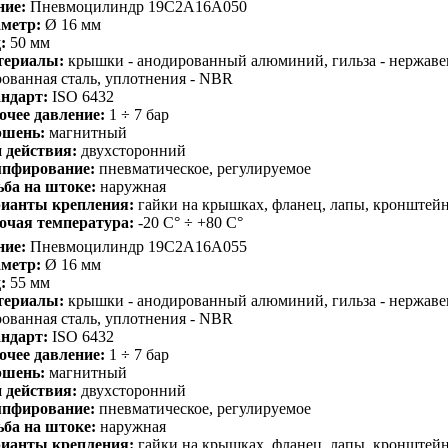
ние:
Пневмоцилиндр 19C2A16A050
метр:
Ø 16 мм
:
50 мм
териалы:
крышки - анодированный алюминий, гильза - нержавею
ованная сталь, уплотнения - NBR
ндарт:
ISO 6432
очее давление:
1 ÷ 7 бар
шень:
магнитный
 действия:
двухсторонний
пфирование:
пневматическое, регулируемое
ьба на штоке:
наружная
ианты крепления:
гайки на крышках, фланец, лапы, кронштей
очая температура:
-20 С° ÷ +80 С°
ние:
Пневмоцилиндр 19C2A16A055
метр:
Ø 16 мм
:
55 мм
териалы:
крышки - анодированный алюминий, гильза - нержавею
ованная сталь, уплотнения - NBR
ндарт:
ISO 6432
очее давление:
1 ÷ 7 бар
шень:
магнитный
 действия:
двухсторонний
пфирование:
пневматическое, регулируемое
ьба на штоке:
наружная
ианты крепления:
гайки на крышках, фланец, лапы, кронштей