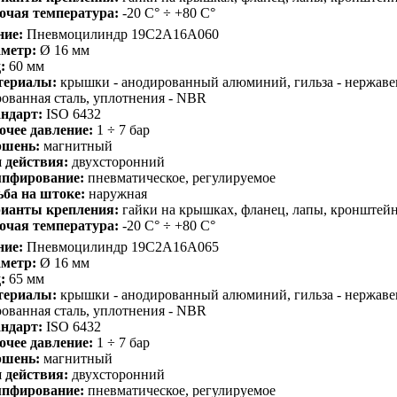
очая температура:
-20 С° ÷ +80 С°
ние:
Пневмоцилиндр 19C2A16A060
метр:
Ø 16 мм
:
60 мм
териалы:
крышки - анодированный алюминий, гильза - нержавею
ованная сталь, уплотнения - NBR
ндарт:
ISO 6432
очее давление:
1 ÷ 7 бар
шень:
магнитный
 действия:
двухсторонний
пфирование:
пневматическое, регулируемое
ьба на штоке:
наружная
ианты крепления:
гайки на крышках, фланец, лапы, кронштей
очая температура:
-20 С° ÷ +80 С°
ние:
Пневмоцилиндр 19C2A16A065
метр:
Ø 16 мм
:
65 мм
териалы:
крышки - анодированный алюминий, гильза - нержавею
ованная сталь, уплотнения - NBR
ндарт:
ISO 6432
очее давление:
1 ÷ 7 бар
шень:
магнитный
 действия:
двухсторонний
пфирование:
пневматическое, регулируемое