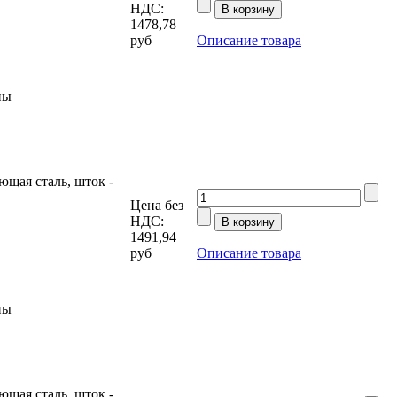
НДС:
1478,78
руб
Описание товара
ны
щая сталь, шток -
Цена без
НДС:
1491,94
руб
Описание товара
ны
щая сталь, шток -