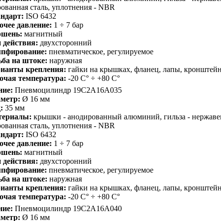
ованная сталь, уплотнения - NBR
ндарт:
ISO 6432
очее давление:
1 ÷ 7 бар
шень:
магнитный
 действия:
двухсторонний
пфирование:
пневматическое, регулируемое
ьба на штоке:
наружная
ианты крепления:
гайки на крышках, фланец, лапы, кронштей
очая температура:
-20 С° ÷ +80 С°
ние:
Пневмоцилиндр 19C2A16A035
метр:
Ø 16 мм
:
35 мм
териалы:
крышки - анодированный алюминий, гильза - нержавею
ованная сталь, уплотнения - NBR
ндарт:
ISO 6432
очее давление:
1 ÷ 7 бар
шень:
магнитный
 действия:
двухсторонний
пфирование:
пневматическое, регулируемое
ьба на штоке:
наружная
ианты крепления:
гайки на крышках, фланец, лапы, кронштей
очая температура:
-20 С° ÷ +80 С°
ние:
Пневмоцилиндр 19C2A16A040
метр:
Ø 16 мм