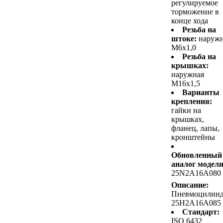
регулируемое
торможение в
конце хода
Резьба на
штоке:
наруж
M6x1,0
Резьба на
крышках:
наружная
M16x1,5
Варианты
крепления:
гайки на
крышках,
фланец, лапы,
кронштейны
Обновленный
аналог модели
25N2A16A080
Описание:
Пневмоцилин
25H2A16A085
Стандарт:
ISO 6432