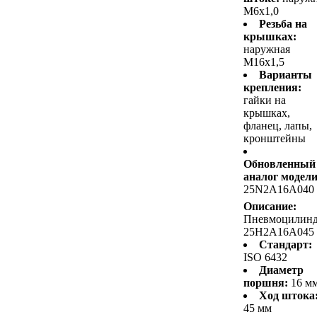
M6x1,0
Резьба на
крышках:
наружная
M16x1,5
Варианты
крепления:
гайки на
крышках,
фланец, лапы,
кронштейны
Обновленный
аналог модели
25N2A16A040
Описание:
Пневмоцилин
25H2A16A045
Стандарт:
ISO 6432
Диаметр
поршня:
16 м
Ход штока
45 мм