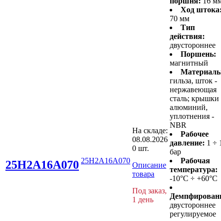
поршня:
16 м
Ход штока
70 мм
Тип
действия:
двустороннее
Поршень:
магнитный
Материалы
гильза, шток -
нержавеющая
сталь; крышки 
алюминий,
уплотнения -
NBR
На складе:
Рабочее
08.08.2026
давление:
1 ÷ 
0 шт.
бар
25H2A16A070
Рабочая
25H2A16A070
Описание
температура:
товара
-10°C ÷ +60°C
Под заказ,
Демпфирован
1 день
двустороннее
регулируемое