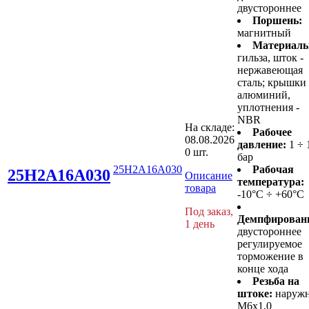
двустороннее
Поршень:
магнитный
Материалы
гильза, шток -
нержавеющая
сталь; крышки 
алюминий,
уплотнения -
NBR
На складе:
Рабочее
08.08.2026
давление:
1 ÷ 
0 шт.
бар
25H2A16A030
Рабочая
25H2A16A030
Описание
температура:
товара
-10°C ÷ +60°C
Под заказ,
Демпфирован
1 день
двустороннее
регулируемое
торможение в
конце хода
Резьба на
штоке:
наруж
M6x1,0