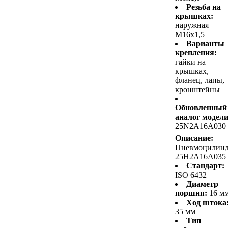
Резьба на
крышках:
наружная
M16x1,5
Варианты
крепления:
гайки на
крышках,
фланец, лапы,
кронштейны
Обновленный
аналог модели
25N2A16A030
Описание:
Пневмоцилин
25H2A16A035
Стандарт:
ISO 6432
Диаметр
поршня:
16 м
Ход штока
35 мм
Тип