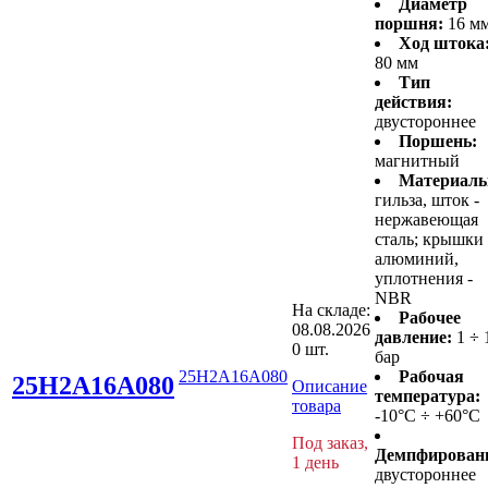
Диаметр
поршня:
16 м
Ход штока
80 мм
Тип
действия:
двустороннее
Поршень:
магнитный
Материалы
гильза, шток -
нержавеющая
сталь; крышки 
алюминий,
уплотнения -
NBR
На складе:
Рабочее
08.08.2026
давление:
1 ÷ 
0 шт.
бар
25H2A16A080
Рабочая
25H2A16A080
Описание
температура:
товара
-10°C ÷ +60°C
Под заказ,
Демпфирован
1 день
двустороннее