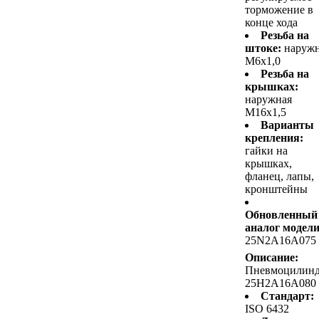
торможение в
конце хода
Резьба на
штоке:
наруж
M6x1,0
Резьба на
крышках:
наружная
M16x1,5
Варианты
крепления:
гайки на
крышках,
фланец, лапы,
кронштейны
Обновленный
аналог модели
25N2A16A075
Описание:
Пневмоцилин
25H2A16A080
Стандарт:
ISO 6432