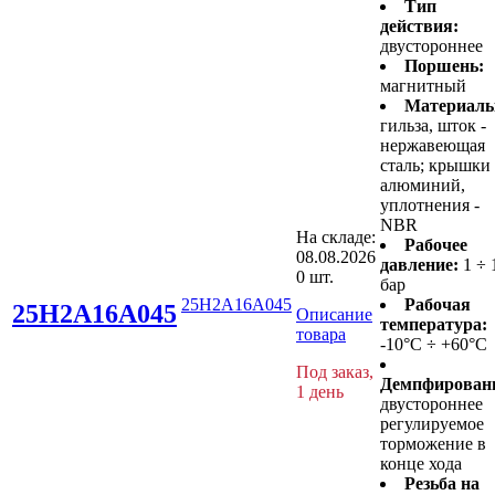
Тип
действия:
двустороннее
Поршень:
магнитный
Материалы
гильза, шток -
нержавеющая
сталь; крышки 
алюминий,
уплотнения -
NBR
На складе:
Рабочее
08.08.2026
давление:
1 ÷ 
0 шт.
бар
25H2A16A045
Рабочая
25H2A16A045
Описание
температура:
товара
-10°C ÷ +60°C
Под заказ,
Демпфирован
1 день
двустороннее
регулируемое
торможение в
конце хода
Резьба на