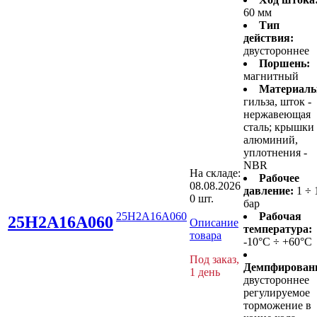
60 мм
Тип
действия:
двустороннее
Поршень:
магнитный
Материалы
гильза, шток -
нержавеющая
сталь; крышки 
алюминий,
уплотнения -
NBR
На складе:
Рабочее
08.08.2026
давление:
1 ÷ 
0 шт.
бар
25H2A16A060
Рабочая
25H2A16A060
Описание
температура:
товара
-10°C ÷ +60°C
Под заказ,
Демпфирован
1 день
двустороннее
регулируемое
торможение в