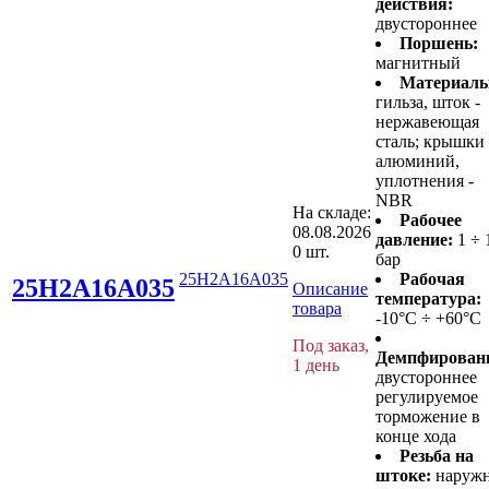
действия:
двустороннее
Поршень:
магнитный
Материалы
гильза, шток -
нержавеющая
сталь; крышки 
алюминий,
уплотнения -
NBR
На складе:
Рабочее
08.08.2026
давление:
1 ÷ 
0 шт.
бар
25H2A16A035
Рабочая
25H2A16A035
Описание
температура:
товара
-10°C ÷ +60°C
Под заказ,
Демпфирован
1 день
двустороннее
регулируемое
торможение в
конце хода
Резьба на
штоке:
наруж