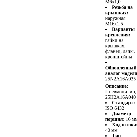
M6x1,0
Резьба на
крышках:
наружная
M16x1,5
Варианты
крепления:
гайки на
крышках,
фланец, лапы,
кронштейны
Обновленный
аналог модели
25N2A16A035
Описание:
Пневмоцилин
25H2A16A040
Стандарт:
ISO 6432
Диаметр
поршня:
16 м
Ход штока
40 мм
Тип