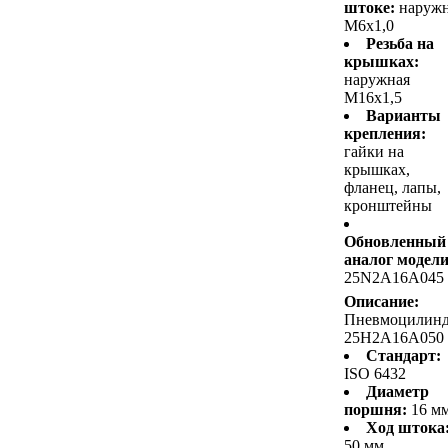
штоке:
наруж
M6x1,0
Резьба на
крышках:
наружная
M16x1,5
Варианты
крепления:
гайки на
крышках,
фланец, лапы,
кронштейны
Обновленный
аналог модели
25N2A16A045
Описание:
Пневмоцилин
25H2A16A050
Стандарт:
ISO 6432
Диаметр
поршня:
16 м
Ход штока
50 мм