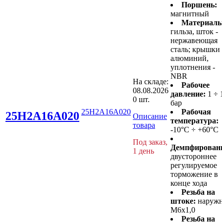
Поршень:
магнитный
Материалы
гильза, шток -
нержавеющая
сталь; крышки 
алюминий,
уплотнения -
NBR
На складе:
Рабочее
08.08.2026
давление:
1 ÷ 
0 шт.
бар
25H2A16A020
Рабочая
25H2A16A020
Описание
температура:
товара
-10°C ÷ +60°C
Под заказ,
Демпфирован
1 день
двустороннее
регулируемое
торможение в
конце хода
Резьба на
штоке:
наруж
M6x1,0
Резьба на