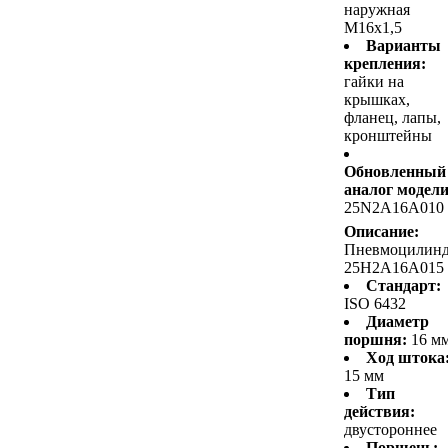
наружная
M16x1,5
Варианты
крепления:
гайки на
крышках,
фланец, лапы,
кронштейны
Обновленный
аналог модели
25N2A16A010
Описание:
Пневмоцилин
25H2A16A015
Стандарт:
ISO 6432
Диаметр
поршня:
16 м
Ход штока
15 мм
Тип
действия:
двустороннее
Поршень: