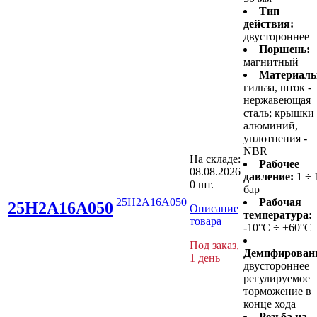
Тип
действия:
двустороннее
Поршень:
магнитный
Материалы
гильза, шток -
нержавеющая
сталь; крышки 
алюминий,
уплотнения -
NBR
На складе:
Рабочее
08.08.2026
давление:
1 ÷ 
0 шт.
бар
25H2A16A050
Рабочая
25H2A16A050
Описание
температура:
товара
-10°C ÷ +60°C
Под заказ,
Демпфирован
1 день
двустороннее
регулируемое
торможение в
конце хода
Резьба на