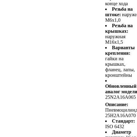
конце хода
Резьба на
штоке:
наруж
M6x1,0
Резьба на
крышках:
наружная
M16x1,5
Варианты
крепления:
гайки на
крышках,
фланец, лапы,
кронштейны
Обновленный
аналог модели
25N2A16A065
Описание:
Пневмоцилин
25H2A16A070
Стандарт:
ISO 6432
Диаметр