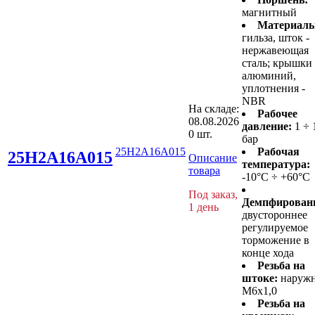
магнитный
Материалы
гильза, шток -
нержавеющая
сталь; крышки 
алюминий,
уплотнения -
NBR
На складе:
Рабочее
08.08.2026
давление:
1 ÷ 
0 шт.
бар
25H2A16A015
Рабочая
25H2A16A015
Описание
температура:
товара
-10°C ÷ +60°C
Под заказ,
Демпфирован
1 день
двустороннее
регулируемое
торможение в
конце хода
Резьба на
штоке:
наруж
M6x1,0
Резьба на