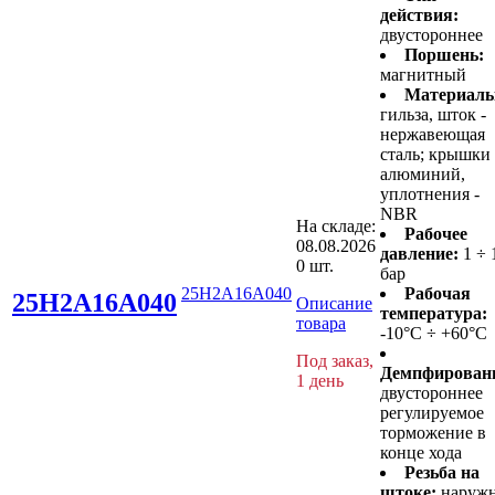
действия:
двустороннее
Поршень:
магнитный
Материалы
гильза, шток -
нержавеющая
сталь; крышки 
алюминий,
уплотнения -
NBR
На складе:
Рабочее
08.08.2026
давление:
1 ÷ 
0 шт.
бар
25H2A16A040
Рабочая
25H2A16A040
Описание
температура:
товара
-10°C ÷ +60°C
Под заказ,
Демпфирован
1 день
двустороннее
регулируемое
торможение в
конце хода
Резьба на
штоке:
наруж