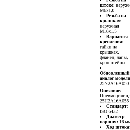
штоке:
наруж
M6x1,0
Резьба на
крышках:
наружная
M16x1,5
Варианты
крепления:
гайки на
крышках,
фланец, лапы,
кронштейны
Обновленный
аналог модели
25N2A16A050
Описание:
Пневмоцилин
25H2A16A055
Стандарт:
ISO 6432
Диаметр
поршня:
16 м
Ход штока