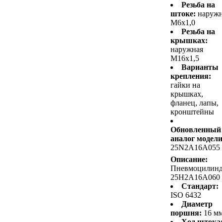
Резьба на
штоке:
наруж
M6x1,0
Резьба на
крышках:
наружная
M16x1,5
Варианты
крепления:
гайки на
крышках,
фланец, лапы,
кронштейны
Обновленный
аналог модели
25N2A16A055
Описание:
Пневмоцилин
25H2A16A060
Стандарт:
ISO 6432
Диаметр
поршня:
16 м
Ход штока