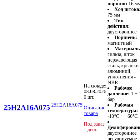
поршня:
16 м
Ход штока
75 мм
Тип
действия:
двустороннее
Поршень:
магнитный
Материалы
гильза, шток -
нержавеющая
сталь; крышки 
алюминий,
уплотнения -
NBR
На складе:
Рабочее
08.08.2026
давление:
1 ÷ 
0 шт.
бар
25H2A16A075
Рабочая
25H2A16A075
Описание
температура:
товара
-10°C ÷ +60°C
Под заказ,
Демпфирован
1 день
двустороннее
регулируемое