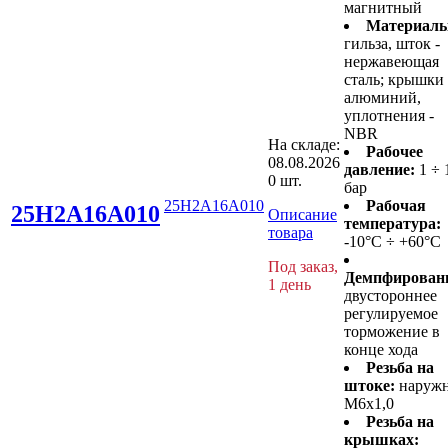
магнитный
Материалы
гильза, шток -
нержавеющая
сталь; крышки 
алюминий,
уплотнения -
NBR
На складе:
Рабочее
08.08.2026
давление:
1 ÷ 
0 шт.
бар
25H2A16A010
Рабочая
25H2A16A010
Описание
температура:
товара
-10°C ÷ +60°C
Под заказ,
Демпфирован
1 день
двустороннее
регулируемое
торможение в
конце хода
Резьба на
штоке:
наруж
M6x1,0
Резьба на
крышках: