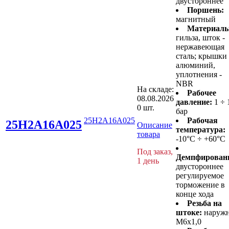
двустороннее
Поршень:
магнитный
Материалы
гильза, шток -
нержавеющая
сталь; крышки 
алюминий,
уплотнения -
NBR
На складе:
Рабочее
08.08.2026
давление:
1 ÷ 
0 шт.
бар
25H2A16A025
Рабочая
25H2A16A025
Описание
температура:
товара
-10°C ÷ +60°C
Под заказ,
Демпфирован
1 день
двустороннее
регулируемое
торможение в
конце хода
Резьба на
штоке:
наруж
M6x1,0