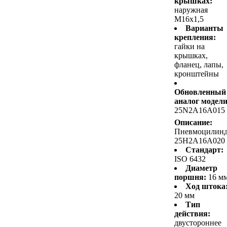
крышках:
наружная
M16x1,5
Варианты
крепления:
гайки на
крышках,
фланец, лапы,
кронштейны
Обновленный
аналог модели
25N2A16A015
Описание:
Пневмоцилин
25H2A16A020
Стандарт:
ISO 6432
Диаметр
поршня:
16 м
Ход штока
20 мм
Тип
действия:
двустороннее