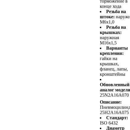
торможение в
конце хода
Резьба на
штоке:
наруж
M6x1,0
Резьба на
крышках:
наружная
M16x1,5
Варианты
крепления:
гайки на
крышках,
фланец, лапы,
кронштейны
Обновленный
аналог модели
25N2A16A070
Описание:
Пневмоцилин
25H2A16A075
Стандарт:
ISO 6432
Диаметр