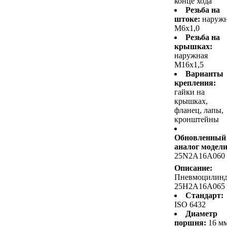
конце хода
Резьба на
штоке:
наруж
M6x1,0
Резьба на
крышках:
наружная
M16x1,5
Варианты
крепления:
гайки на
крышках,
фланец, лапы,
кронштейны
Обновленный
аналог модели
25N2A16A060
Описание:
Пневмоцилин
25H2A16A065
Стандарт:
ISO 6432
Диаметр
поршня:
16 м