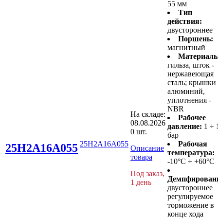
55 мм
Тип
действия:
двустороннее
Поршень:
магнитный
Материалы
гильза, шток -
нержавеющая
сталь; крышки 
алюминий,
уплотнения -
NBR
На складе:
Рабочее
08.08.2026
давление:
1 ÷ 
0 шт.
бар
25H2A16A055
Рабочая
25H2A16A055
Описание
температура:
товара
-10°C ÷ +60°C
Под заказ,
Демпфирован
1 день
двустороннее
регулируемое
торможение в
конце хода