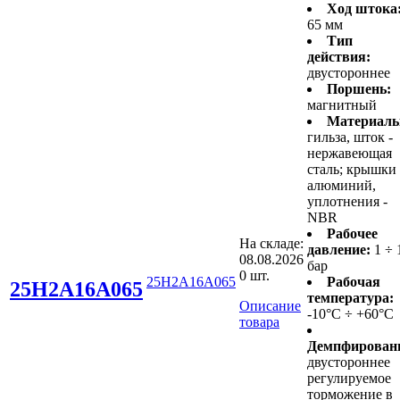
Ход штока
65 мм
Тип
действия:
двустороннее
Поршень:
магнитный
Материалы
гильза, шток -
нержавеющая
сталь; крышки 
алюминий,
уплотнения -
NBR
Рабочее
На складе:
давление:
1 ÷ 
08.08.2026
бар
0 шт.
25H2A16A065
Рабочая
25H2A16A065
температура:
Описание
-10°C ÷ +60°C
товара
Демпфирован
двустороннее
регулируемое
торможение в