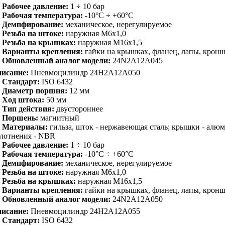
Рабочее давление:
1 ÷ 10 бар
Рабочая температура:
-10°C ÷ +60°C
Демпфирование:
механическое, нерегулируемое
Резьба на штоке:
наружная M6x1,0
Резьба на крышках:
наружная M16x1,5
Варианты крепления:
гайки на крышках, фланец, лапы, крон
Обновленный аналог модели:
24N2A12A045
исание:
Пневмоцилиндр 24H2A12A050
Стандарт:
ISO 6432
Диаметр поршня:
12 мм
Ход штока:
50 мм
Тип действия:
двустороннее
Поршень:
магнитный
Материалы:
гильза, шток - нержавеющая сталь; крышки - алю
лотнения - NBR
Рабочее давление:
1 ÷ 10 бар
Рабочая температура:
-10°C ÷ +60°C
Демпфирование:
механическое, нерегулируемое
Резьба на штоке:
наружная M6x1,0
Резьба на крышках:
наружная M16x1,5
Варианты крепления:
гайки на крышках, фланец, лапы, крон
Обновленный аналог модели:
24N2A12A050
исание:
Пневмоцилиндр 24H2A12A055
Стандарт:
ISO 6432