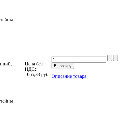
штейны
миний,
Цена без
НДС:
1055,33
руб
Описание товара
штейны