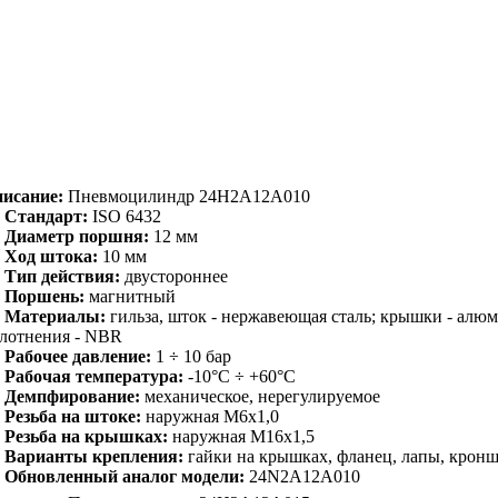
исание:
Пневмоцилиндр 24H2A12A010
Стандарт:
ISO 6432
Диаметр поршня:
12 мм
Ход штока:
10 мм
Тип действия:
двустороннее
Поршень:
магнитный
Материалы:
гильза, шток - нержавеющая сталь; крышки - алю
лотнения - NBR
Рабочее давление:
1 ÷ 10 бар
Рабочая температура:
-10°C ÷ +60°C
Демпфирование:
механическое, нерегулируемое
Резьба на штоке:
наружная M6x1,0
Резьба на крышках:
наружная M16x1,5
Варианты крепления:
гайки на крышках, фланец, лапы, крон
Обновленный аналог модели:
24N2A12A010