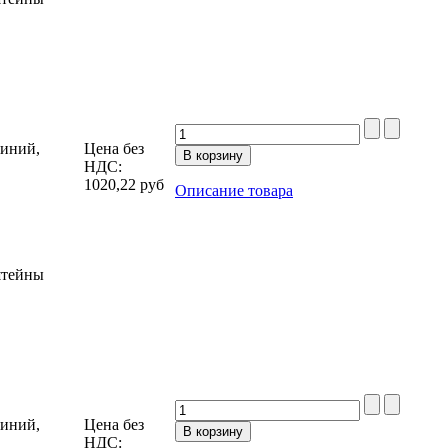
миний,
Цена без
НДС:
1020,22
руб
Описание товара
штейны
миний,
Цена без
НДС: