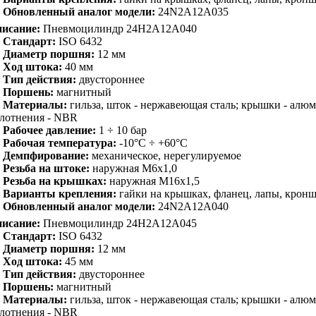
Обновленный аналог модели:
24N2A12A035
исание:
Пневмоцилиндр 24H2A12A040
Стандарт:
ISO 6432
Диаметр поршня:
12 мм
Ход штока:
40 мм
Тип действия:
двустороннее
Поршень:
магнитный
Материалы:
гильза, шток - нержавеющая сталь; крышки - алю
лотнения - NBR
Рабочее давление:
1 ÷ 10 бар
Рабочая температура:
-10°C ÷ +60°C
Демпфирование:
механическое, нерегулируемое
Резьба на штоке:
наружная M6x1,0
Резьба на крышках:
наружная M16x1,5
Варианты крепления:
гайки на крышках, фланец, лапы, крон
Обновленный аналог модели:
24N2A12A040
исание:
Пневмоцилиндр 24H2A12A045
Стандарт:
ISO 6432
Диаметр поршня:
12 мм
Ход штока:
45 мм
Тип действия:
двустороннее
Поршень:
магнитный
Материалы:
гильза, шток - нержавеющая сталь; крышки - алю
лотнения - NBR