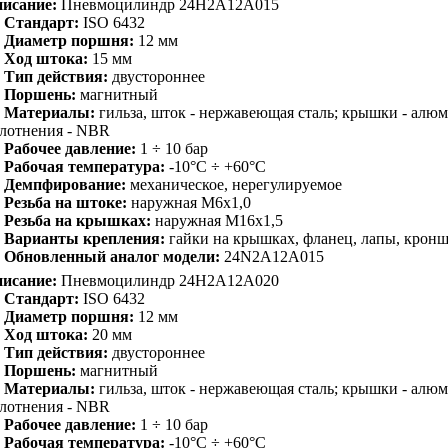
исание:
Пневмоцилиндр 24H2A12A015
Стандарт:
ISO 6432
Диаметр поршня:
12 мм
Ход штока:
15 мм
Тип действия:
двустороннее
Поршень:
магнитный
Материалы:
гильза, шток - нержавеющая сталь; крышки - алю
лотнения - NBR
Рабочее давление:
1 ÷ 10 бар
Рабочая температура:
-10°C ÷ +60°C
Демпфирование:
механическое, нерегулируемое
Резьба на штоке:
наружная M6x1,0
Резьба на крышках:
наружная M16x1,5
Варианты крепления:
гайки на крышках, фланец, лапы, крон
Обновленный аналог модели:
24N2A12A015
исание:
Пневмоцилиндр 24H2A12A020
Стандарт:
ISO 6432
Диаметр поршня:
12 мм
Ход штока:
20 мм
Тип действия:
двустороннее
Поршень:
магнитный
Материалы:
гильза, шток - нержавеющая сталь; крышки - алю
лотнения - NBR
Рабочее давление:
1 ÷ 10 бар
Рабочая температура:
-10°C ÷ +60°C