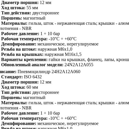
Диаметр поршня:
12 мм
Ход штока:
55 мм
Тип действия:
двустороннее
Поршень:
магнитный
Материалы:
гильза, шток - нержавеющая сталь; крышки - алю
лотнения - NBR
Рабочее давление:
1 ÷ 10 бар
Рабочая температура:
-10°C ÷ +60°C
Демпфирование:
механическое, нерегулируемое
Резьба на штоке:
наружная M6x1,0
Резьба на крышках:
наружная M16x1,5
Варианты крепления:
гайки на крышках, фланец, лапы, крон
Обновленный аналог модели:
24N2A12A055
исание:
Пневмоцилиндр 24H2A12A060
Стандарт:
ISO 6432
Диаметр поршня:
12 мм
Ход штока:
60 мм
Тип действия:
двустороннее
Поршень:
магнитный
Материалы:
гильза, шток - нержавеющая сталь; крышки - алю
лотнения - NBR
Рабочее давление:
1 ÷ 10 бар
Рабочая температура:
-10°C ÷ +60°C
Демпфирование:
механическое, нерегулируемое
Резьба на штоке:
наружная M6x1,0