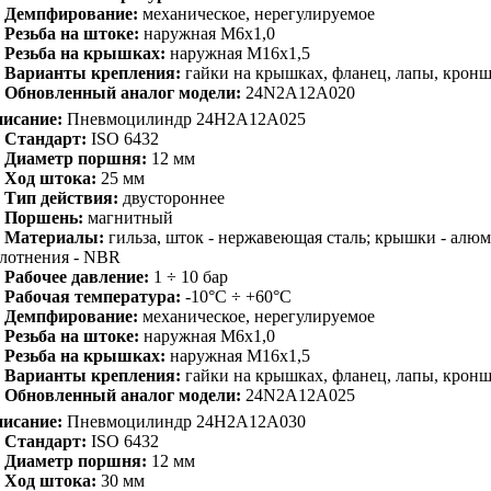
Демпфирование:
механическое, нерегулируемое
Резьба на штоке:
наружная M6x1,0
Резьба на крышках:
наружная M16x1,5
Варианты крепления:
гайки на крышках, фланец, лапы, крон
Обновленный аналог модели:
24N2A12A020
исание:
Пневмоцилиндр 24H2A12A025
Стандарт:
ISO 6432
Диаметр поршня:
12 мм
Ход штока:
25 мм
Тип действия:
двустороннее
Поршень:
магнитный
Материалы:
гильза, шток - нержавеющая сталь; крышки - алю
лотнения - NBR
Рабочее давление:
1 ÷ 10 бар
Рабочая температура:
-10°C ÷ +60°C
Демпфирование:
механическое, нерегулируемое
Резьба на штоке:
наружная M6x1,0
Резьба на крышках:
наружная M16x1,5
Варианты крепления:
гайки на крышках, фланец, лапы, крон
Обновленный аналог модели:
24N2A12A025
исание:
Пневмоцилиндр 24H2A12A030
Стандарт:
ISO 6432
Диаметр поршня:
12 мм
Ход штока:
30 мм