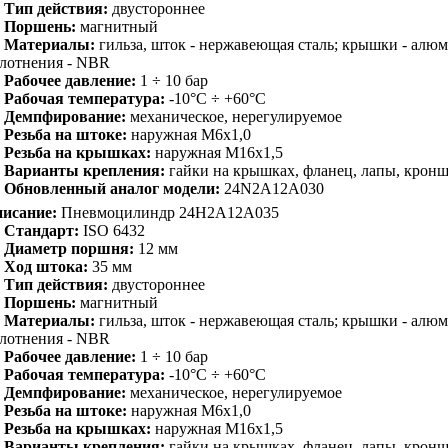
Тип действия:
двустороннее
Поршень:
магнитный
Материалы:
гильза, шток - нержавеющая сталь; крышки - алю
лотнения - NBR
Рабочее давление:
1 ÷ 10 бар
Рабочая температура:
-10°C ÷ +60°C
Демпфирование:
механическое, нерегулируемое
Резьба на штоке:
наружная M6x1,0
Резьба на крышках:
наружная M16x1,5
Варианты крепления:
гайки на крышках, фланец, лапы, крон
Обновленный аналог модели:
24N2A12A030
исание:
Пневмоцилиндр 24H2A12A035
Стандарт:
ISO 6432
Диаметр поршня:
12 мм
Ход штока:
35 мм
Тип действия:
двустороннее
Поршень:
магнитный
Материалы:
гильза, шток - нержавеющая сталь; крышки - алю
лотнения - NBR
Рабочее давление:
1 ÷ 10 бар
Рабочая температура:
-10°C ÷ +60°C
Демпфирование:
механическое, нерегулируемое
Резьба на штоке:
наружная M6x1,0
Резьба на крышках:
наружная M16x1,5
Варианты крепления:
гайки на крышках, фланец, лапы, крон