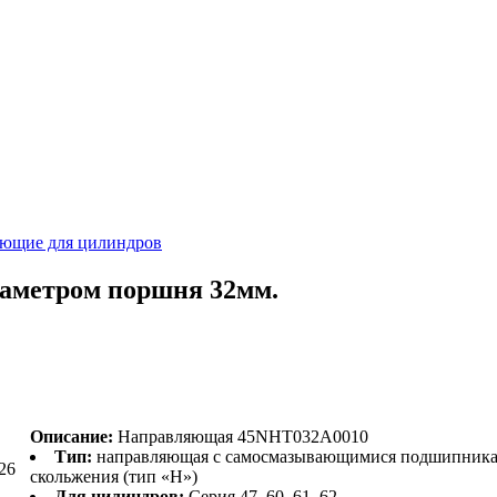
ющие для цилиндров
аметром поршня 32мм.
Описание:
Направляющая 45NHT032A0010
Тип:
направляющая с самосмазывающимися подшипник
26
скольжения (тип «H»)
Для цилиндров:
Серия 47, 60, 61, 62