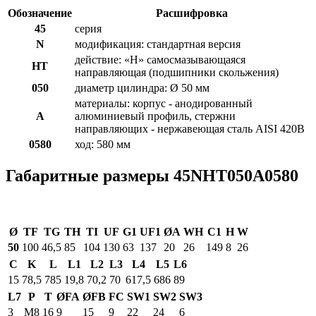
Обозначение
Расшифровка
45
серия
N
модификация: стандартная версия
действие: «H» самосмазывающаяся
HT
направляющая (подшипники скольжения)
050
диаметр цилиндра: Ø 50 мм
материалы: корпус - анодированный
A
алюминиевый профиль, стержни
направляющих - нержавеющая сталь AISI 420B
0580
ход: 580 мм
Габаритные размеры 45NHT050A0580
Ø
TF
TG
TH
TI
UF
G1
UF1
ØA
WH
C1
H
W
50
100
46,5
85
104
130
63
137
20
26
149
8
26
C
K
L
L1
L2
L3
L4
L5
L6
15
78,5
785
19,8
70,2
70
617,5
686
89
L7
P
T
ØFA
ØFB
FC
SW1
SW2
SW3
3
M8
16
9
15
9
22
24
6