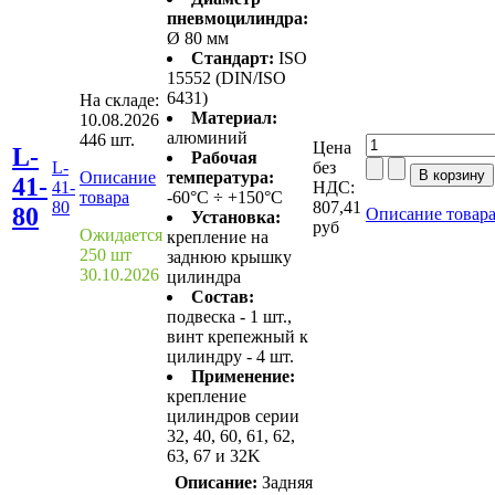
пневмоцилиндра:
Ø 80 мм
Стандарт:
ISO
15552 (DIN/ISO
6431)
На складе:
Материал:
10.08.2026
алюминий
446 шт.
Цена
L-
Рабочая
L-
без
Описание
температура:
41-
41-
НДС:
товара
-60°C ÷ +150°C
80
807,41
80
Описание товар
Установка:
руб
Ожидается
крепление на
250 шт
заднюю крышку
30.10.2026
цилиндра
Состав:
подвеска - 1 шт.,
винт крепежный к
цилиндру - 4 шт.
Применение:
крепление
цилиндров серии
32, 40, 60, 61, 62,
63, 67 и 32K
Описание:
Задняя