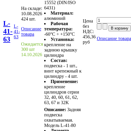
15552 (DIN/ISO
6431)
На складе:
Материал:
10.08.2026
алюминий
424 шт.
Цена
L-
Рабочая
L-
без
Описание
температура:
41-
41-
НДС:
товара
-60°C ÷ +150°C
63
456,36
63
Описание товар
Установка:
руб
Ожидается
крепление на
300 шт
заднюю крышку
14.10.2026
цилиндра
Состав:
подвеска - 1 шт.,
винт крепежный к
цилиндру - 4 шт.
Применение:
крепление
цилиндров серии
32, 40, 60, 61, 62,
63, 67 и 32K
Описание:
Задняя
подвеска
охватываемая.
Модель L-41-80
Диаметр