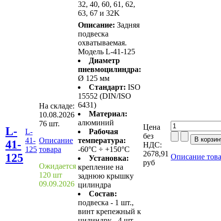
32, 40, 60, 61, 62,
63, 67 и 32K
Описание:
Задняя
подвеска
охватываемая.
Модель L-41-125
Диаметр
пневмоцилиндра:
Ø 125 мм
Стандарт:
ISO
15552 (DIN/ISO
6431)
На складе:
Материал:
10.08.2026
алюминий
76 шт.
Цена
L-
L-
Рабочая
без
41-
Описание
температура:
41-
НДС:
125
товара
-60°C ÷ +150°C
2678,91
125
Описание тов
Установка:
руб
Ожидается
крепление на
120 шт
заднюю крышку
09.09.2026
цилиндра
Состав:
подвеска - 1 шт.,
винт крепежный к
цилиндру - 4 шт.