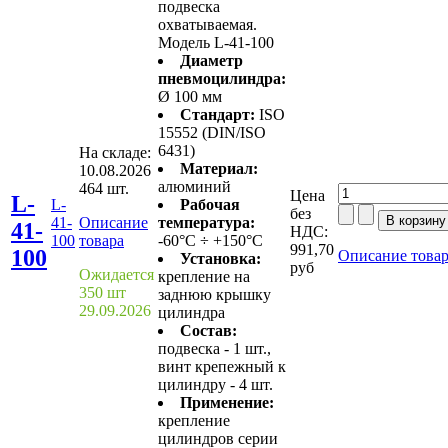
подвеска
охватываемая.
Модель L-41-100
Диаметр
пневмоцилиндра:
Ø 100 мм
Стандарт:
ISO
15552 (DIN/ISO
6431)
На складе:
Материал:
10.08.2026
алюминий
464 шт.
Цена
L-
L-
Рабочая
без
41-
Описание
температура:
41-
НДС:
100
товара
-60°C ÷ +150°C
991,70
100
Описание това
Установка:
руб
Ожидается
крепление на
350 шт
заднюю крышку
29.09.2026
цилиндра
Состав:
подвеска - 1 шт.,
винт крепежный к
цилиндру - 4 шт.
Применение:
крепление
цилиндров серии