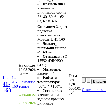
Применение:
крепление
цилиндров серии
32, 40, 60, 61, 62,
63, 67 и 32K
Описание:
Задняя
подвеска
охватываемая.
Модель L-41-160
Диаметр
пневмоцилиндра:
Ø 160 мм
Стандарт:
ISO
15552 (DIN/ISO
6431)
На складе:
Материал:
10.08.2026
алюминий
51 шт.
Цена
L-
L-
Рабочая
без
41-
Описание
температура:
41-
НДС:
160
товара
-60°C ÷ +150°C
5360,01
160
Описание тов
Установка:
руб
Ожидается
крепление на
40 шт
заднюю крышку
29.09.2026
цилиндра