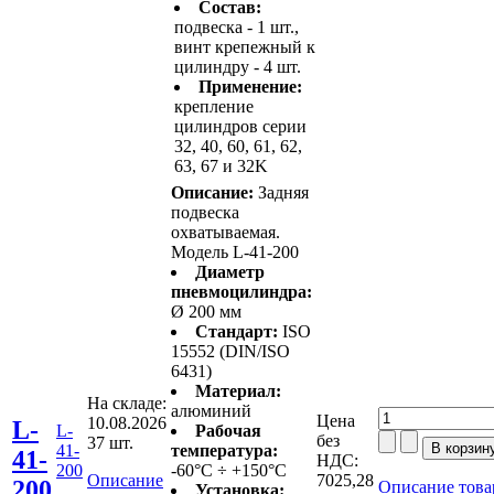
Состав:
подвеска - 1 шт.,
винт крепежный к
цилиндру - 4 шт.
Применение:
крепление
цилиндров серии
32, 40, 60, 61, 62,
63, 67 и 32K
Описание:
Задняя
подвеска
охватываемая.
Модель L-41-200
Диаметр
пневмоцилиндра:
Ø 200 мм
Стандарт:
ISO
15552 (DIN/ISO
6431)
Материал:
На складе:
алюминий
Цена
10.08.2026
L-
L-
Рабочая
без
37 шт.
41-
температура:
41-
НДС:
200
-60°C ÷ +150°C
Описание
7025,28
200
Описание това
Установка: