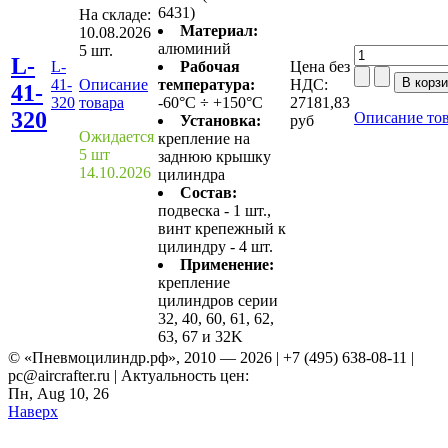
6431)
На складе:
Материал:
10.08.2026
алюминий
5 шт.
L-
L-
Рабочая
Цена без
41-
Описание
температура:
НДС:
41-
320
товара
-60°C ÷ +150°C
27181,83
320
Описание то
Установка:
руб
Ожидается
крепление на
5 шт
заднюю крышку
14.10.2026
цилиндра
Состав:
подвеска - 1 шт.,
винт крепежный к
цилиндру - 4 шт.
Применение:
крепление
цилиндров серии
32, 40, 60, 61, 62,
63, 67 и 32K
© «Пневмоцилиндр.рф», 2010 — 2026 | +7 (495) 638-08-11 |
pc@aircrafter.ru | Актуальность цен:
Пн, Aug 10, 26
Наверх