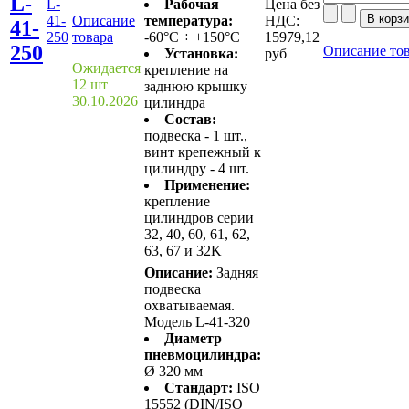
L-
L-
Рабочая
Цена без
41-
Описание
температура:
НДС:
41-
250
товара
-60°C ÷ +150°C
15979,12
250
Описание то
Установка:
руб
Ожидается
крепление на
12 шт
заднюю крышку
30.10.2026
цилиндра
Состав:
подвеска - 1 шт.,
винт крепежный к
цилиндру - 4 шт.
Применение:
крепление
цилиндров серии
32, 40, 60, 61, 62,
63, 67 и 32K
Описание:
Задняя
подвеска
охватываемая.
Модель L-41-320
Диаметр
пневмоцилиндра:
Ø 320 мм
Стандарт:
ISO
15552 (DIN/ISO