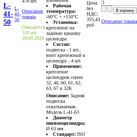
алюминий
476 шт.
Цена
L-
Рабочая
L-
без
Описание
температура:
41-
41-
НДС:
товара
-60°C ÷ +150°C
50
355,43
50
Описание товар
Установка:
руб
Ожидается
крепление на
320 шт
заднюю крышку
29.09.2026
цилиндра
Состав:
подвеска - 1 шт.,
винт крепежный к
цилиндру - 4 шт.
Применение:
крепление
цилиндров серии
32, 40, 60, 61, 62,
63, 67 и 32K
Описание:
Задняя
подвеска
охватываемая.
Модель L-41-63
Диаметр
пневмоцилиндра:
Ø 63 мм
Стандарт:
ISO