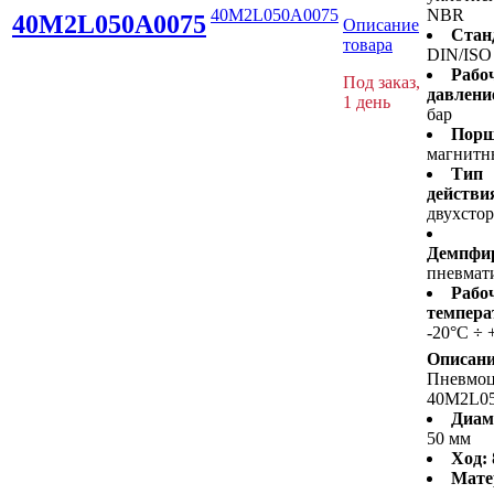
40M2L050A0075
NBR
40M2L050A0075
Описание
Стан
товара
DIN/ISO
Рабо
Под заказ,
давлени
1 день
бар
Порш
магнитн
Тип
действи
двухсто
Демпфир
пневмат
Рабо
темпера
-20°C ÷ 
Описани
Пневмо
40M2L0
Диам
50 мм
Ход:
Мате