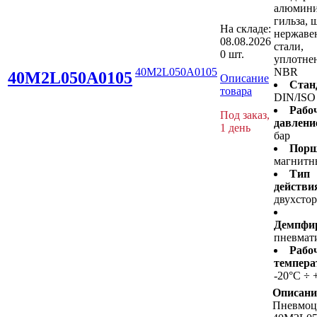
алюмини
гильза, 
На складе:
нержав
08.08.2026
стали,
0 шт.
уплотнен
40M2L050A0105
NBR
40M2L050A0105
Описание
Стан
товара
DIN/ISO
Рабо
Под заказ,
давлени
1 день
бар
Порш
магнитн
Тип
действи
двухсто
Демпфир
пневмат
Рабо
темпера
-20°C ÷ 
Описани
Пневмоц