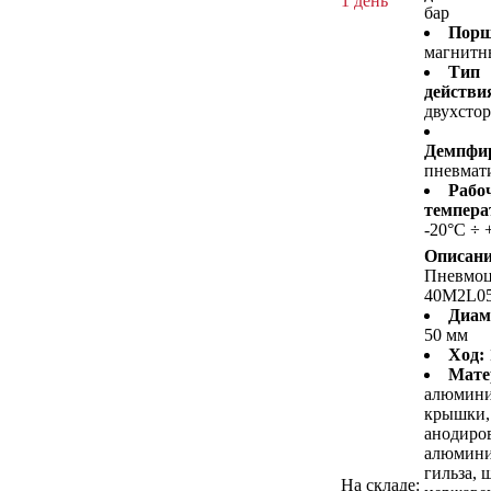
1 день
бар
Порш
магнитн
Тип
действи
двухсто
Демпфир
пневмат
Рабо
темпера
-20°C ÷ 
Описани
Пневмо
40M2L0
Диам
50 мм
Ход:
Мате
алюмин
крышки,
анодиро
алюмини
гильза, 
На складе: