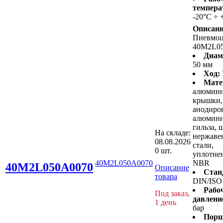
темпера
-20°C ÷ 
Описани
Пневмо
40M2L0
Диам
50 мм
Ход:
Мате
алюмин
крышки,
анодиро
алюмини
гильза, 
На складе:
нержав
08.08.2026
стали,
0 шт.
уплотнен
40M2L050A0070
NBR
40M2L050A0070
Описание
Стан
товара
DIN/ISO
Рабо
Под заказ,
давлени
1 день
бар
Порш