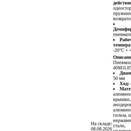
действи
односто
пружин
возврат
Демпфир
пневмат
Рабо
темпера
-20°C ÷ 
Описани
Пневмо
40M1L0
Диам
50 мм
Ход:
Мате
алюмин
крышки,
анодиро
алюмини
гильза, 
нержав
На складе:
стали,
08.08.2026
уплотнен