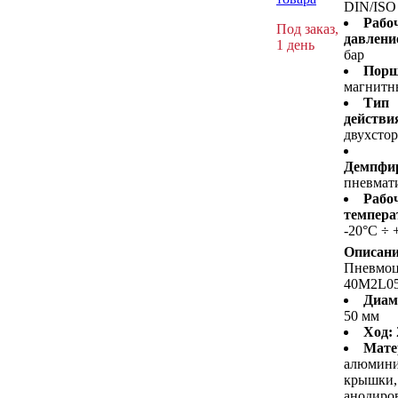
DIN/ISO
Рабо
Под заказ,
давлени
1 день
бар
Порш
магнитн
Тип
действи
двухсто
Демпфир
пневмат
Рабо
темпера
-20°C ÷ 
Описани
Пневмо
40M2L0
Диам
50 мм
Ход:
Мате
алюмин
крышки,
анодиро