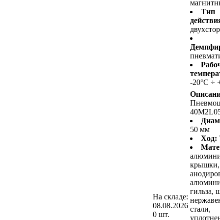
магнитн
Тип
действи
двухсто
Демпфир
пневмат
Рабо
темпера
-20°C ÷ 
Описани
Пневмо
40M2L0
Диам
50 мм
Ход:
Мате
алюмин
крышки,
анодиро
алюмини
гильза, 
На складе:
нержав
08.08.2026
стали,
0 шт.
уплотнен