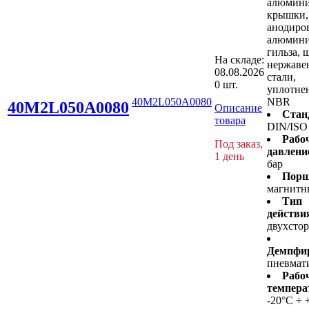
алюмин
крышки,
анодиро
алюмини
гильза, 
На складе:
нержав
08.08.2026
стали,
0 шт.
уплотнен
40M2L050A0080
NBR
40M2L050A0080
Описание
Стан
товара
DIN/ISO
Рабо
Под заказ,
давлени
1 день
бар
Порш
магнитн
Тип
действи
двухсто
Демпфир
пневмат
Рабо
темпера
-20°C ÷ 