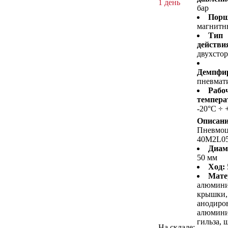
1 день
бар
Порш
магнитн
Тип
действи
двухсто
Демпфир
пневмат
Рабо
темпера
-20°C ÷ 
Описани
Пневмо
40M2L0
Диам
50 мм
Ход:
Мате
алюмин
крышки,
анодиро
алюмини
гильза, 
На складе: