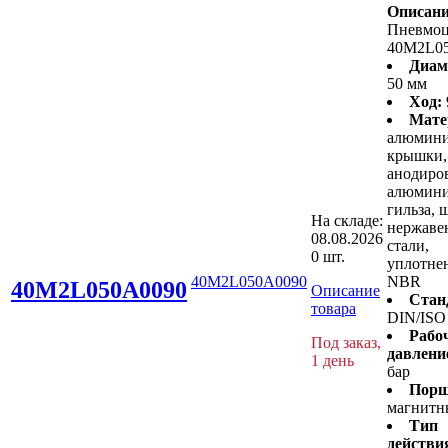
Описани
Пневмо
40M2L0
Диам
50 мм
Ход:
Мате
алюмин
крышки,
анодиро
алюмини
гильза, 
На складе:
нержав
08.08.2026
стали,
0 шт.
уплотнен
40M2L050A0090
NBR
40M2L050A0090
Описание
Стан
товара
DIN/ISO
Рабо
Под заказ,
давлени
1 день
бар
Порш
магнитн
Тип
действи