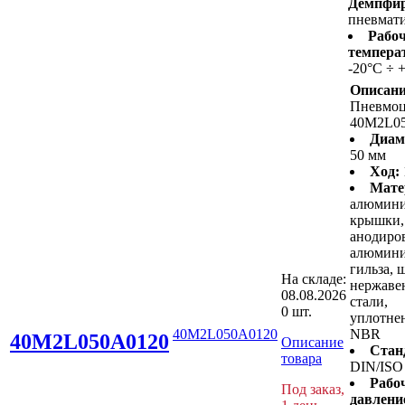
Демпфир
пневмати
Рабо
темпера
-20°C ÷ 
Описани
Пневмо
40M2L0
Диам
50 мм
Ход:
Мате
алюмин
крышки,
анодиро
алюмини
гильза, 
На складе:
нержав
08.08.2026
стали,
0 шт.
уплотнен
40M2L050A0120
NBR
40M2L050A0120
Описание
Стан
товара
DIN/ISO
Рабо
Под заказ,
давлени