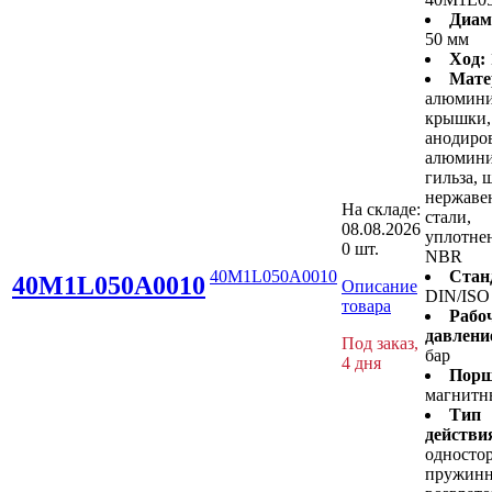
Диам
50 мм
Ход:
Мате
алюмин
крышки,
анодиро
алюмини
гильза, 
нержав
На складе:
стали,
08.08.2026
уплотнен
0 шт.
NBR
40M1L050A0010
Стан
40M1L050A0010
Описание
DIN/ISO
товара
Рабо
давлени
Под заказ,
бар
4 дня
Порш
магнитн
Тип
действи
односто
пружин