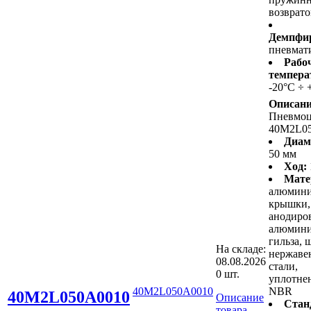
возврат
Демпфир
пневмат
Рабо
темпера
-20°C ÷ 
Описани
Пневмо
40M2L0
Диам
50 мм
Ход:
Мате
алюмин
крышки,
анодиро
алюмини
гильза, 
На складе:
нержав
08.08.2026
стали,
0 шт.
уплотнен
40M2L050A0010
NBR
40M2L050A0010
Описание
Стан
товара