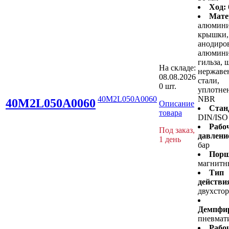
Ход:
Мате
алюмин
крышки,
анодиро
алюмини
гильза, 
На складе:
нержав
08.08.2026
стали,
0 шт.
уплотнен
40M2L050A0060
NBR
40M2L050A0060
Описание
Стан
товара
DIN/ISO
Рабо
Под заказ,
давлени
1 день
бар
Порш
магнитн
Тип
действи
двухсто
Демпфир
пневмат
Рабо