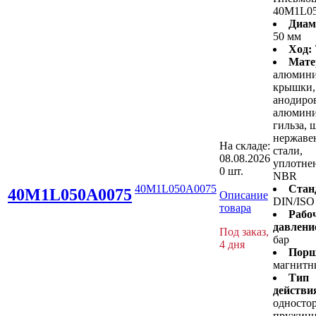
40M1L0
Диам
50 мм
Ход:
Мате
алюмин
крышки,
анодиро
алюмини
гильза, 
нержав
На складе:
стали,
08.08.2026
уплотнен
0 шт.
NBR
40M1L050A0075
Стан
40M1L050A0075
Описание
DIN/ISO
товара
Рабо
давлени
Под заказ,
бар
4 дня
Порш
магнитн
Тип
действи
односто
пружин