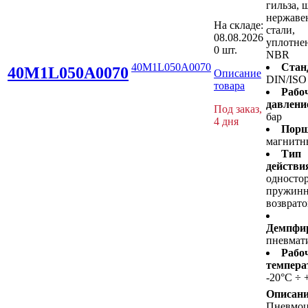
гильза, 
нержав
На складе:
стали,
08.08.2026
уплотнен
0 шт.
NBR
40M1L050A0070
Стан
40M1L050A0070
Описание
DIN/ISO
товара
Рабо
давлени
Под заказ,
бар
4 дня
Порш
магнитн
Тип
действи
односто
пружин
возврат
Демпфир
пневмат
Рабо
темпера
-20°C ÷ 
Описани
Пневмо