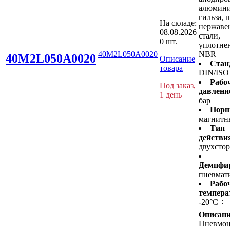
алюмини
гильза, 
На складе:
нержав
08.08.2026
стали,
0 шт.
уплотнен
40M2L050A0020
NBR
40M2L050A0020
Описание
Стан
товара
DIN/ISO
Рабо
Под заказ,
давлени
1 день
бар
Порш
магнитн
Тип
действи
двухсто
Демпфир
пневмат
Рабо
темпера
-20°C ÷ 
Описани
Пневмо