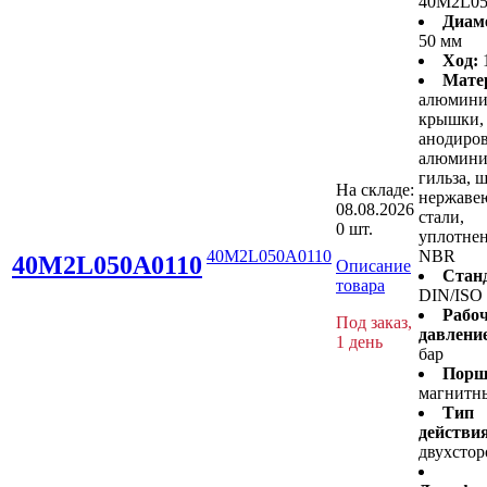
40M2L05
Диам
50 мм
Ход:
Мате
алюмини
крышки,
анодиро
алюмини
гильза, 
На складе:
нержаве
08.08.2026
стали,
0 шт.
уплотнен
40M2L050A0110
NBR
40M2L050A0110
Описание
Стан
товара
DIN/ISO
Рабоч
Под заказ,
давлени
1 день
бар
Порш
магнитн
Тип
действи
двухсто