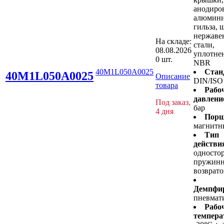
анодиро
алюмини
гильза, 
нержав
На складе:
стали,
08.08.2026
уплотнен
0 шт.
NBR
40M1L050A0025
Стан
40M1L050A0025
Описание
DIN/ISO
товара
Рабо
давлени
Под заказ,
бар
4 дня
Порш
магнитн
Тип
действи
односто
пружин
возврат
Демпфир
пневмат
Рабо
темпера