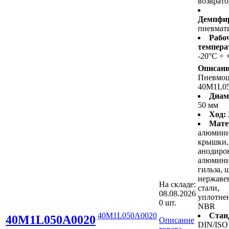
возврат
Демпфир
пневмат
Рабо
темпера
-20°C ÷ 
Описани
Пневмо
40M1L0
Диам
50 мм
Ход:
Мате
алюмин
крышки,
анодиро
алюмини
гильза, 
нержав
На складе:
стали,
08.08.2026
уплотнен
0 шт.
NBR
40M1L050A0020
Стан
40M1L050A0020
Описание
DIN/ISO