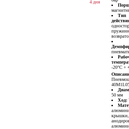
4 дня
Порш
магнитн
Тип
действи
односто
пружин
возврат
Демпфир
пневмат
Рабо
темпера
-20°C ÷ 
Описани
Пневмо
40M1L0
Диам
50 мм
Ход:
Мате
алюмин
крышки,
анодиро
алюмини