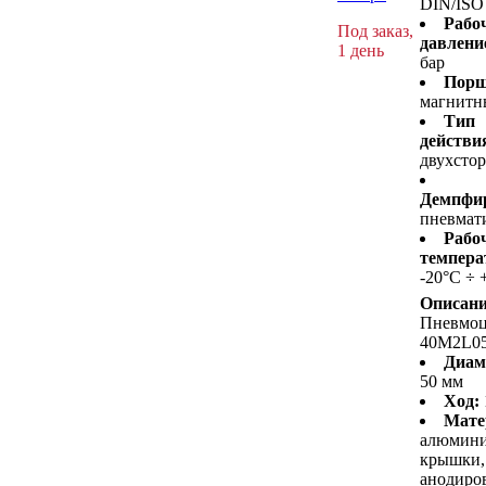
DIN/ISO
Рабо
Под заказ,
давлени
1 день
бар
Порш
магнитн
Тип
действи
двухсто
Демпфир
пневмат
Рабо
темпера
-20°C ÷ 
Описани
Пневмо
40M2L0
Диам
50 мм
Ход:
Мате
алюмин
крышки,
анодиро