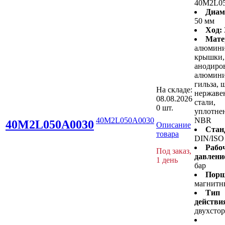
40M2L0
Диам
50 мм
Ход:
Мате
алюмин
крышки,
анодиро
алюмини
гильза, 
На складе:
нержав
08.08.2026
стали,
0 шт.
уплотнен
40M2L050A0030
NBR
40M2L050A0030
Описание
Стан
товара
DIN/ISO
Рабо
Под заказ,
давлени
1 день
бар
Порш
магнитн
Тип
действи
двухсто