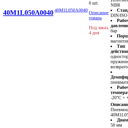
0 шт.
NBR
40M1L050A0040
Стан
40M1L050A0040
Описание
DIN/ISO
товара
Рабо
давлени
Под заказ,
бар
4 дня
Порш
магнитн
Тип
действи
односто
пружин
возврат
Демпфир
пневмат
Рабо
темпера
-20°C ÷ 
Описани
Пневмо
40M1L0
Диам
50 мм