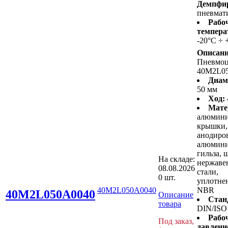
Демпфир
пневмат
Рабо
темпера
-20°C ÷ 
Описани
Пневмо
40M2L0
Диам
50 мм
Ход:
Мате
алюмин
крышки,
анодиро
алюмини
гильза, 
На складе:
нержав
08.08.2026
стали,
0 шт.
уплотнен
40M2L050A0040
NBR
40M2L050A0040
Описание
Стан
товара
DIN/ISO
Рабо
Под заказ,
давлени