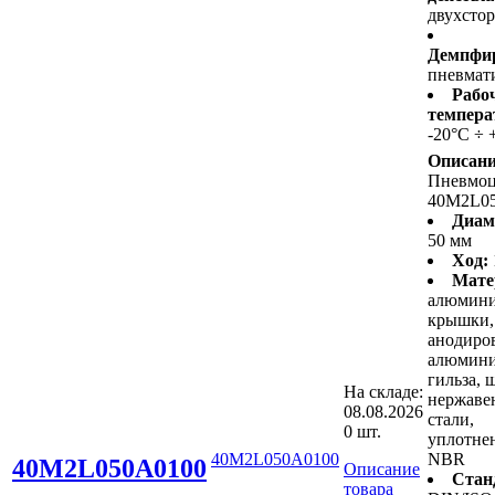
двухсто
Демпфир
пневмат
Рабо
темпера
-20°C ÷ 
Описани
Пневмо
40M2L0
Диам
50 мм
Ход:
Мате
алюмин
крышки,
анодиро
алюмини
гильза, 
На складе:
нержав
08.08.2026
стали,
0 шт.
уплотнен
40M2L050A0100
NBR
40M2L050A0100
Описание
Стан
товара