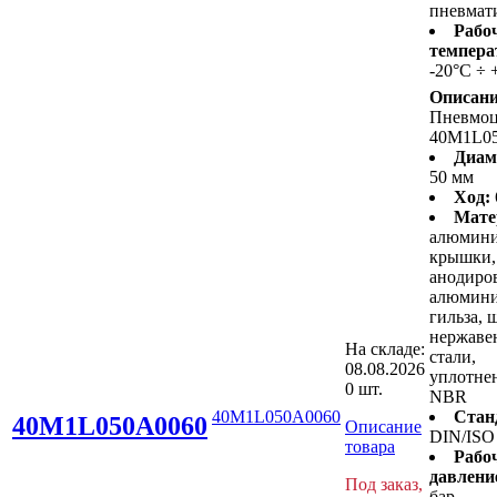
пневмат
Рабо
темпера
-20°C ÷ 
Описани
Пневмо
40M1L0
Диам
50 мм
Ход:
Мате
алюмин
крышки,
анодиро
алюмини
гильза, 
нержав
На складе:
стали,
08.08.2026
уплотнен
0 шт.
NBR
40M1L050A0060
Стан
40M1L050A0060
Описание
DIN/ISO
товара
Рабо
давлени
Под заказ,
бар