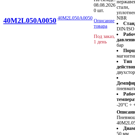
нержав
08.08.2026
стали,
0 шт.
уплотнен
40M2L050A0050
NBR
40M2L050A0050
Описание
Стан
товара
DIN/ISO
Рабо
Под заказ,
давлени
1 день
бар
Порш
магнитн
Тип
действи
двухсто
Демпфир
пневмат
Рабо
темпера
-20°C ÷ 
Описани
Пневмо
40M2L0
Диам
50 мм