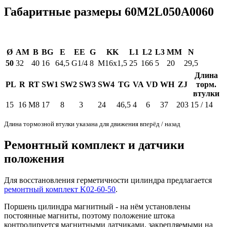
Габаритные размеры 60M2L050A0060
Ø
AM
B
BG
E
EE
G
KK
L1
L2
L3
MM
N
50
32
40
16
64,5
G1/4
8
M16x1,5
25
166
5
20
29,5
Длина
PL
R
RT
SW1
SW2
SW3
SW4
TG
VA
VD
WH
ZJ
торм.
втулки
15
16
M8
17
8
3
24
46,5
4
6
37
203
15 / 14
Длина тормозной втулки указана для движения вперёд / назад
Ремонтный комплект и датчики
положения
Для восстановления герметичности цилиндра предлагается
ремонтный комплект K02-60-50
.
Поршень цилиндра магнитный - на нём установлены
постоянные магниты, поэтому положение штока
контролируется магнитными датчиками, закрепляемыми на