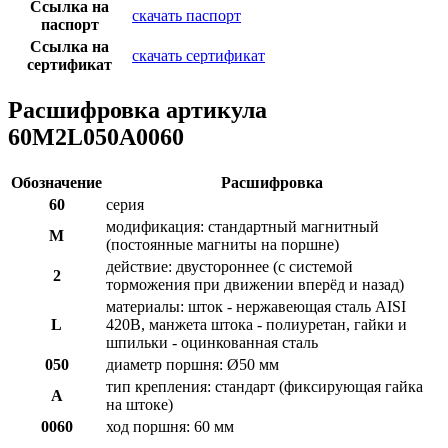
Ссылка на
скачать паспорт
паспорт
Ссылка на
скачать сертификат
сертификат
Расшифровка артикула
60M2L050A0060
Обозначение
Расшифровка
60
серия
модификация: стандартный магнитный
M
(постоянные магниты на поршне)
действие: двустороннее (с системой
2
торможения при движении вперёд и назад)
материалы: шток - нержавеющая сталь AISI
L
420B, манжета штока - полиуретан, гайки и
шпильки - оцинкованная сталь
050
диаметр поршня: Ø50 мм
тип крепления: стандарт (фиксирующая гайка
A
на штоке)
0060
ход поршня: 60 мм