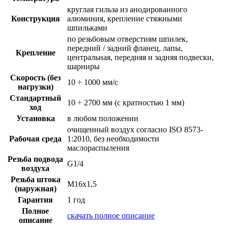
круглая гильза из анодированного
Конструкция
алюминия, крепление стяжными
шпильками
по резьбовым отверстиям шпилек,
передний / задний фланец, лапы,
Крепление
центральная, передняя и задняя подвески,
шарниры
Скорость (без
10 ÷ 1000 мм/с
нагрузки)
Стандартный
10 ÷ 2700 мм (с кратностью 1 мм)
ход
Установка
в любом положении
очищенный воздух согласно ISO 8573-
Рабочая среда
1:2010, без необходимости
маслораспыления
Резьба подвода
G1/4
воздуха
Резьба штока
M16x1,5
(наружная)
Гарантия
1 год
Полное
скачать полное описание
описание