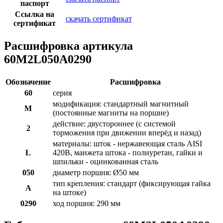
паспорт
Ссылка на
скачать сертификат
сертификат
Расшифровка артикула
60M2L050A0290
Обозначение
Расшифровка
60
серия
модификация: стандартный магнитный
M
(постоянные магниты на поршне)
действие: двустороннее (с системой
2
торможения при движении вперёд и назад)
материалы: шток - нержавеющая сталь AISI
L
420B, манжета штока - полиуретан, гайки и
шпильки - оцинкованная сталь
050
диаметр поршня: Ø50 мм
тип крепления: стандарт (фиксирующая гайка
A
на штоке)
0290
ход поршня: 290 мм