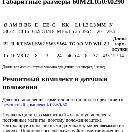
Габаритные размеры 60M2L050A0290
Ø
AM
B
BG
E
EE
G
KK
L1
L2
L3
MM
N
50
32
40
16
64,5
G1/4
8
M16x1,5
25
396
5
20
29,5
Длина
PL
R
RT
SW1
SW2
SW3
SW4
TG
VA
VD
WH
ZJ
торм.
втулки
15
16
M8
17
8
3
24
46,5
4
6
37
433
15 / 14
Длина тормозной втулки указана для движения вперёд / назад
Ремонтный комплект и датчики
положения
Для восстановления герметичности цилиндра предлагается
ремонтный комплект K02-60-50
.
Поршень цилиндра магнитный - на нём установлены
постоянные магниты, поэтому положение штока
контролируется магнитными датчиками, закрепляемыми на
корпусе. Цилиндры оснащены устройствами торможения в