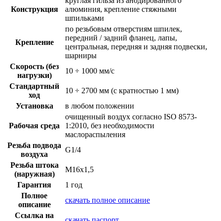
круглая гильза из анодированного
Конструкция
алюминия, крепление стяжными
шпильками
по резьбовым отверстиям шпилек,
передний / задний фланец, лапы,
Крепление
центральная, передняя и задняя подвески,
шарниры
Скорость (без
10 ÷ 1000 мм/с
нагрузки)
Стандартный
10 ÷ 2700 мм (с кратностью 1 мм)
ход
Установка
в любом положении
очищенный воздух согласно ISO 8573-
Рабочая среда
1:2010, без необходимости
маслораспыления
Резьба подвода
G1/4
воздуха
Резьба штока
M16x1,5
(наружная)
Гарантия
1 год
Полное
скачать полное описание
описание
Ссылка на
скачать паспорт