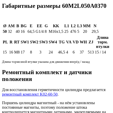
Габаритные размеры 60M2L050A0370
Ø
AM
B
BG
E
EE
G
KK
L1
L2
L3
MM
N
50
32
40
16
64,5
G1/4
8
M16x1,5
25
476
5
20
29,5
Длина
PL
R
RT
SW1
SW2
SW3
SW4
TG
VA
VD
WH
ZJ
торм.
втулки
15
16
M8
17
8
3
24
46,5
4
6
37
513
15 / 14
Длина тормозной втулки указана для движения вперёд / назад
Ремонтный комплект и датчики
положения
Для восстановления герметичности цилиндра предлагается
ремонтный комплект K02-60-50
.
Поршень цилиндра магнитный - на нём установлены
постоянные магниты, поэтому положение штока
контролируется магнитными датчиками, закрепляемыми на