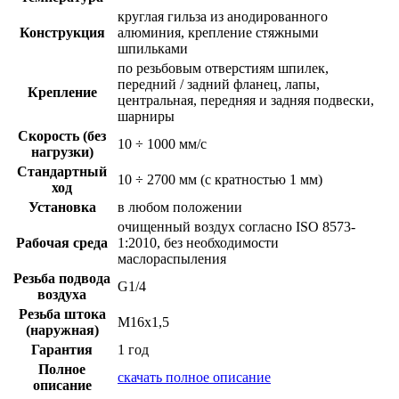
круглая гильза из анодированного
Конструкция
алюминия, крепление стяжными
шпильками
по резьбовым отверстиям шпилек,
передний / задний фланец, лапы,
Крепление
центральная, передняя и задняя подвески,
шарниры
Скорость (без
10 ÷ 1000 мм/с
нагрузки)
Стандартный
10 ÷ 2700 мм (с кратностью 1 мм)
ход
Установка
в любом положении
очищенный воздух согласно ISO 8573-
Рабочая среда
1:2010, без необходимости
маслораспыления
Резьба подвода
G1/4
воздуха
Резьба штока
M16x1,5
(наружная)
Гарантия
1 год
Полное
скачать полное описание
описание