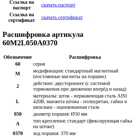
Ссылка на
скачать паспорт
паспорт
Ссылка на
скачать сертификат
сертификат
Расшифровка артикула
60M2L050A0370
Обозначение
Расшифровка
60
серия
модификация: стандартный магнитный
M
(постоянные магниты на поршне)
действие: двустороннее (с системой
2
торможения при движении вперёд и назад)
материалы: шток - нержавеющая сталь AISI
L
420B, манжета штока - полиуретан, гайки и
шпильки - оцинкованная сталь
050
диаметр поршня: Ø50 мм
тип крепления: стандарт (фиксирующая гайка
A
на штоке)
0370
ход поршня: 370 мм