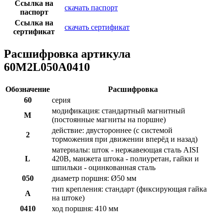
Ссылка на
скачать паспорт
паспорт
Ссылка на
скачать сертификат
сертификат
Расшифровка артикула
60M2L050A0410
Обозначение
Расшифровка
60
серия
модификация: стандартный магнитный
M
(постоянные магниты на поршне)
действие: двустороннее (с системой
2
торможения при движении вперёд и назад)
материалы: шток - нержавеющая сталь AISI
L
420B, манжета штока - полиуретан, гайки и
шпильки - оцинкованная сталь
050
диаметр поршня: Ø50 мм
тип крепления: стандарт (фиксирующая гайка
A
на штоке)
0410
ход поршня: 410 мм