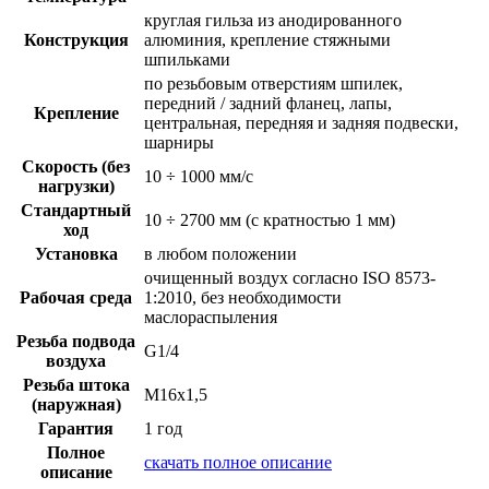
круглая гильза из анодированного
Конструкция
алюминия, крепление стяжными
шпильками
по резьбовым отверстиям шпилек,
передний / задний фланец, лапы,
Крепление
центральная, передняя и задняя подвески,
шарниры
Скорость (без
10 ÷ 1000 мм/с
нагрузки)
Стандартный
10 ÷ 2700 мм (с кратностью 1 мм)
ход
Установка
в любом положении
очищенный воздух согласно ISO 8573-
Рабочая среда
1:2010, без необходимости
маслораспыления
Резьба подвода
G1/4
воздуха
Резьба штока
M16x1,5
(наружная)
Гарантия
1 год
Полное
скачать полное описание
описание