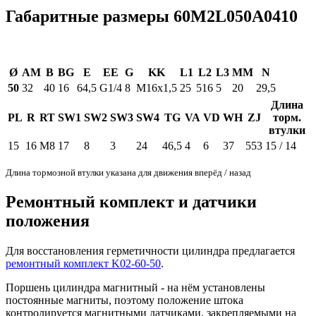
Габаритные размеры 60M2L050A0410
Ø
AM
B
BG
E
EE
G
KK
L1
L2
L3
MM
N
50
32
40
16
64,5
G1/4
8
M16x1,5
25
516
5
20
29,5
Длина
PL
R
RT
SW1
SW2
SW3
SW4
TG
VA
VD
WH
ZJ
торм.
втулки
15
16
M8
17
8
3
24
46,5
4
6
37
553
15 / 14
Длина тормозной втулки указана для движения вперёд / назад
Ремонтный комплект и датчики
положения
Для восстановления герметичности цилиндра предлагается
ремонтный комплект K02-60-50
.
Поршень цилиндра магнитный - на нём установлены
постоянные магниты, поэтому положение штока
контролируется магнитными датчиками, закрепляемыми на