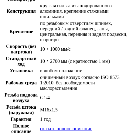
круглая гильза из анодированного
Конструкция
алюминия, крепление стяжными
шпильками
по резьбовым отверстиям шпилек,
передний / задний фланец, лапы,
Крепление
центральная, передняя и задняя подвески,
шарниры
Скорость (без
10 ÷ 1000 мм/с
нагрузки)
Стандартный
10 ÷ 2700 мм (с кратностью 1 мм)
ход
Установка
в любом положении
очищенный воздух согласно ISO 8573-
Рабочая среда
1:2010, без необходимости
маслораспыления
Резьба подвода
G1/4
воздуха
Резьба штока
M16x1,5
(наружная)
Гарантия
1 год
Полное
скачать полное описание
описание