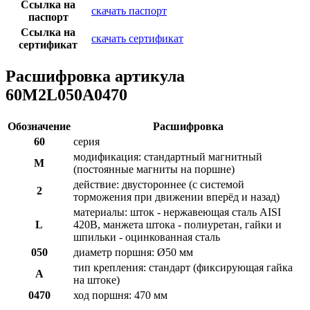
Ссылка на
скачать паспорт
паспорт
Ссылка на
скачать сертификат
сертификат
Расшифровка артикула
60M2L050A0470
Обозначение
Расшифровка
60
серия
модификация: стандартный магнитный
M
(постоянные магниты на поршне)
действие: двустороннее (с системой
2
торможения при движении вперёд и назад)
материалы: шток - нержавеющая сталь AISI
L
420B, манжета штока - полиуретан, гайки и
шпильки - оцинкованная сталь
050
диаметр поршня: Ø50 мм
тип крепления: стандарт (фиксирующая гайка
A
на штоке)
0470
ход поршня: 470 мм