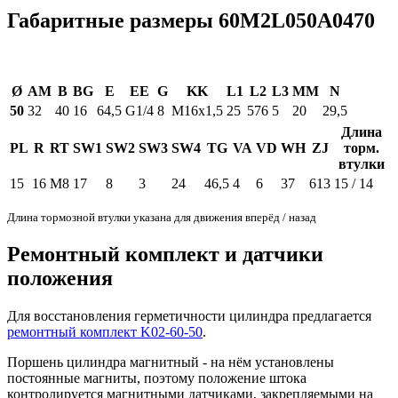
Габаритные размеры 60M2L050A0470
Ø
AM
B
BG
E
EE
G
KK
L1
L2
L3
MM
N
50
32
40
16
64,5
G1/4
8
M16x1,5
25
576
5
20
29,5
Длина
PL
R
RT
SW1
SW2
SW3
SW4
TG
VA
VD
WH
ZJ
торм.
втулки
15
16
M8
17
8
3
24
46,5
4
6
37
613
15 / 14
Длина тормозной втулки указана для движения вперёд / назад
Ремонтный комплект и датчики
положения
Для восстановления герметичности цилиндра предлагается
ремонтный комплект K02-60-50
.
Поршень цилиндра магнитный - на нём установлены
постоянные магниты, поэтому положение штока
контролируется магнитными датчиками, закрепляемыми на