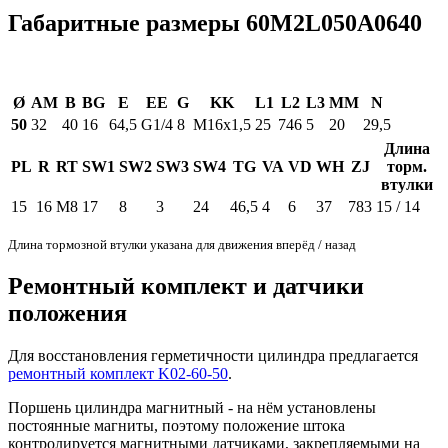
Габаритные размеры 60M2L050A0640
Ø
AM
B
BG
E
EE
G
KK
L1
L2
L3
MM
N
50
32
40
16
64,5
G1/4
8
M16x1,5
25
746
5
20
29,5
Длина
PL
R
RT
SW1
SW2
SW3
SW4
TG
VA
VD
WH
ZJ
торм.
втулки
15
16
M8
17
8
3
24
46,5
4
6
37
783
15 / 14
Длина тормозной втулки указана для движения вперёд / назад
Ремонтный комплект и датчики
положения
Для восстановления герметичности цилиндра предлагается
ремонтный комплект K02-60-50
.
Поршень цилиндра магнитный - на нём установлены
постоянные магниты, поэтому положение штока
контролируется магнитными датчиками, закрепляемыми на