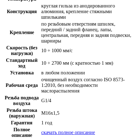
круглая гильза из анодированного
Конструкция
алюминия, крепление стяжными
шпильками
по резьбовым отверстиям шпилек,
передний / задний фланец, лапы,
Крепление
центральная, передняя и задняя подвески,
шарниры
Скорость (без
10 ÷ 1000 мм/с
нагрузки)
Стандартный
10 ÷ 2700 мм (с кратностью 1 мм)
ход
Установка
в любом положении
очищенный воздух согласно ISO 8573-
Рабочая среда
1:2010, без необходимости
маслораспыления
Резьба подвода
G1/4
воздуха
Резьба штока
M16x1,5
(наружная)
Гарантия
1 год
Полное
скачать полное описание
описание