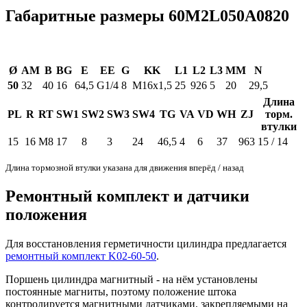
Габаритные размеры 60M2L050A0820
Ø
AM
B
BG
E
EE
G
KK
L1
L2
L3
MM
N
50
32
40
16
64,5
G1/4
8
M16x1,5
25
926
5
20
29,5
Длина
PL
R
RT
SW1
SW2
SW3
SW4
TG
VA
VD
WH
ZJ
торм.
втулки
15
16
M8
17
8
3
24
46,5
4
6
37
963
15 / 14
Длина тормозной втулки указана для движения вперёд / назад
Ремонтный комплект и датчики
положения
Для восстановления герметичности цилиндра предлагается
ремонтный комплект K02-60-50
.
Поршень цилиндра магнитный - на нём установлены
постоянные магниты, поэтому положение штока
контролируется магнитными датчиками, закрепляемыми на