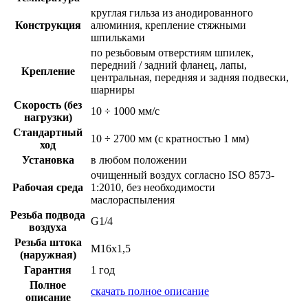
круглая гильза из анодированного
Конструкция
алюминия, крепление стяжными
шпильками
по резьбовым отверстиям шпилек,
передний / задний фланец, лапы,
Крепление
центральная, передняя и задняя подвески,
шарниры
Скорость (без
10 ÷ 1000 мм/с
нагрузки)
Стандартный
10 ÷ 2700 мм (с кратностью 1 мм)
ход
Установка
в любом положении
очищенный воздух согласно ISO 8573-
Рабочая среда
1:2010, без необходимости
маслораспыления
Резьба подвода
G1/4
воздуха
Резьба штока
M16x1,5
(наружная)
Гарантия
1 год
Полное
скачать полное описание
описание