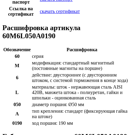
паспорт
Ссылка на
скачать сертификат
сертификат
Расшифровка артикула
60M6L050A0190
Обозначение
Расшифровка
60
серия
модификация: стандартный магнитный
M
(постоянные магниты на поршне)
действие: двустороннее (с двусторонним
6
штоком, с системой торможения в конце хода)
материалы: шток - нержавеющая сталь AISI
L
420B, манжета штока - полиуретан, гайки и
шпильки - оцинкованная сталь
050
диаметр поршня: Ø50 мм
тип крепления: стандарт (фиксирующая гайка
A
на штоке)
0190
ход поршня: 190 мм