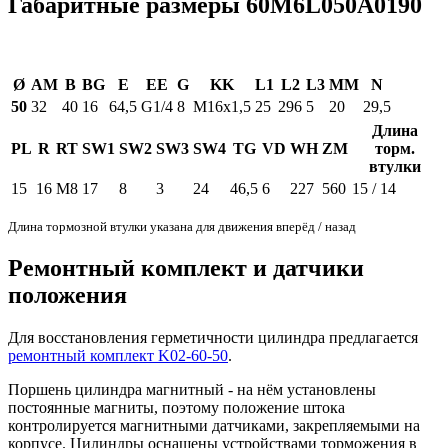
Габаритные размеры 60M6L050A0190
Ø
AM
B
BG
E
EE
G
KK
L1
L2
L3
MM
N
50
32
40
16
64,5
G1/4
8
M16x1,5
25
296
5
20
29,5
Длина
PL
R
RT
SW1
SW2
SW3
SW4
TG
VD
WH
ZM
торм.
втулки
15
16
M8
17
8
3
24
46,5
6
227
560
15 / 14
Длина тормозной втулки указана для движения вперёд / назад
Ремонтный комплект и датчики
положения
Для восстановления герметичности цилиндра предлагается
ремонтный комплект K02-60-50
.
Поршень цилиндра магнитный - на нём установлены
постоянные магниты, поэтому положение штока
контролируется магнитными датчиками, закрепляемыми на
корпусе. Цилиндры оснащены устройствами торможения в