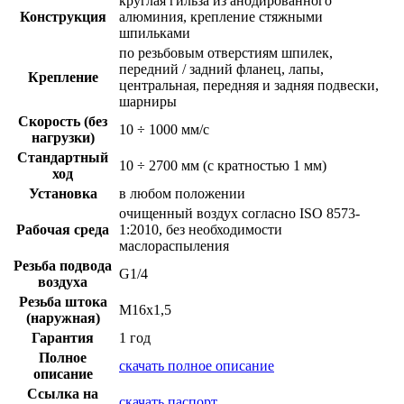
круглая гильза из анодированного
Конструкция
алюминия, крепление стяжными
шпильками
по резьбовым отверстиям шпилек,
передний / задний фланец, лапы,
Крепление
центральная, передняя и задняя подвески,
шарниры
Скорость (без
10 ÷ 1000 мм/с
нагрузки)
Стандартный
10 ÷ 2700 мм (с кратностью 1 мм)
ход
Установка
в любом положении
очищенный воздух согласно ISO 8573-
Рабочая среда
1:2010, без необходимости
маслораспыления
Резьба подвода
G1/4
воздуха
Резьба штока
M16x1,5
(наружная)
Гарантия
1 год
Полное
скачать полное описание
описание
Ссылка на
скачать паспорт