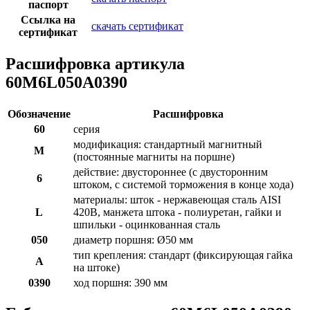
паспорт
Ссылка на
скачать сертификат
сертификат
Расшифровка артикула
60M6L050A0390
Обозначение
Расшифровка
60
серия
модификация: стандартный магнитный
M
(постоянные магниты на поршне)
действие: двустороннее (с двусторонним
6
штоком, с системой торможения в конце хода)
материалы: шток - нержавеющая сталь AISI
L
420B, манжета штока - полиуретан, гайки и
шпильки - оцинкованная сталь
050
диаметр поршня: Ø50 мм
тип крепления: стандарт (фиксирующая гайка
A
на штоке)
0390
ход поршня: 390 мм