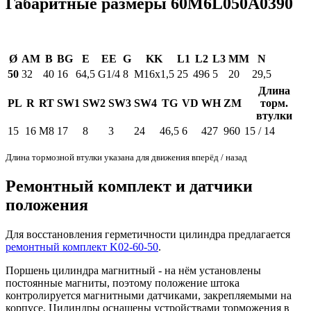
Габаритные размеры 60M6L050A0390
Ø
AM
B
BG
E
EE
G
KK
L1
L2
L3
MM
N
50
32
40
16
64,5
G1/4
8
M16x1,5
25
496
5
20
29,5
Длина
PL
R
RT
SW1
SW2
SW3
SW4
TG
VD
WH
ZM
торм.
втулки
15
16
M8
17
8
3
24
46,5
6
427
960
15 / 14
Длина тормозной втулки указана для движения вперёд / назад
Ремонтный комплект и датчики
положения
Для восстановления герметичности цилиндра предлагается
ремонтный комплект K02-60-50
.
Поршень цилиндра магнитный - на нём установлены
постоянные магниты, поэтому положение штока
контролируется магнитными датчиками, закрепляемыми на
корпусе. Цилиндры оснащены устройствами торможения в