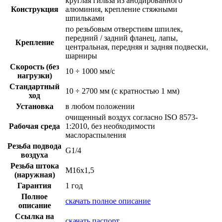
круглая гильза из анодированного
Конструкция
алюминия, крепление стяжными
шпильками
по резьбовым отверстиям шпилек,
передний / задний фланец, лапы,
Крепление
центральная, передняя и задняя подвески,
шарниры
Скорость (без
10 ÷ 1000 мм/с
нагрузки)
Стандартный
10 ÷ 2700 мм (с кратностью 1 мм)
ход
Установка
в любом положении
очищенный воздух согласно ISO 8573-
Рабочая среда
1:2010, без необходимости
маслораспыления
Резьба подвода
G1/4
воздуха
Резьба штока
M16x1,5
(наружная)
Гарантия
1 год
Полное
скачать полное описание
описание
Ссылка на
скачать паспорт