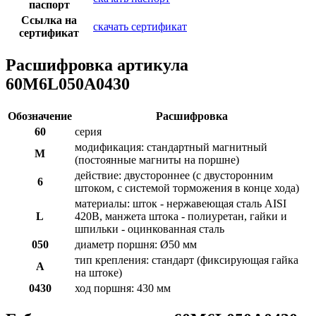
паспорт
Ссылка на
скачать сертификат
сертификат
Расшифровка артикула
60M6L050A0430
Обозначение
Расшифровка
60
серия
модификация: стандартный магнитный
M
(постоянные магниты на поршне)
действие: двустороннее (с двусторонним
6
штоком, с системой торможения в конце хода)
материалы: шток - нержавеющая сталь AISI
L
420B, манжета штока - полиуретан, гайки и
шпильки - оцинкованная сталь
050
диаметр поршня: Ø50 мм
тип крепления: стандарт (фиксирующая гайка
A
на штоке)
0430
ход поршня: 430 мм