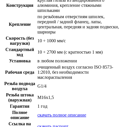
круглая гильза из анодированного
Конструкция
алюминия, крепление стяжными
шпильками
по резьбовым отверстиям шпилек,
передний / задний фланец, лапы,
Крепление
центральная, передняя и задняя подвески,
шарниры
Скорость (без
10 ÷ 1000 мм/с
нагрузки)
Стандартный
10 ÷ 2700 мм (с кратностью 1 мм)
ход
Установка
в любом положении
очищенный воздух согласно ISO 8573-
Рабочая среда
1:2010, без необходимости
маслораспыления
Резьба подвода
G1/4
воздуха
Резьба штока
M16x1,5
(наружная)
Гарантия
1 год
Полное
скачать полное описание
описание
Ссылка на
скачать паспорт