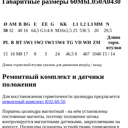
Габаритные размеры 60M6L050A0430
Ø
AM
B
BG
E
EE
G
KK
L1
L2
L3
MM
N
50
32
40
16
64,5
G1/4
8
M16x1,5
25
536
5
20
29,5
Длина
PL
R
RT
SW1
SW2
SW3
SW4
TG
VD
WH
ZM
торм.
втулки
15
16
M8
17
8
3
24
46,5
6
467
1040
15 / 14
Длина тормозной втулки указана для движения вперёд / назад
Ремонтный комплект и датчики
положения
Для восстановления герметичности цилиндра предлагается
ремонтный комплект K02-60-50
.
Поршень цилиндра магнитный - на нём установлены
постоянные магниты, поэтому положение штока
контролируется магнитными датчиками, закрепляемыми на
корпусе. Цилиндры оснащены устройствами торможения в