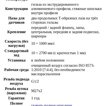
гильза из экструдированного
Конструкция
алюминиевого профиля, стяжные шпильки
внутри профиля
Пазы для
два продольных Т-образных паза на трёх
датчиков
сторонах гильзы
передний / задний фланец, лапы,
Крепление
центральная, передняя и задняя подвески,
шарниры
Скорость (без
10 ÷ 1000 мм/с
нагрузки)
Стандартный
10 ÷ 2700 мм (с кратностью 1 мм)
ход
Установка
в любом положении
очищенный воздух согласно ISO 8573-
Рабочая среда
1:2010 [7:4:4], без необходимости
маслораспыления
Резьба подвода
G1/2
воздуха
Резьба штока
M27x2
(наружная)
Гарантия
1 год
Полное
скачать полное описание