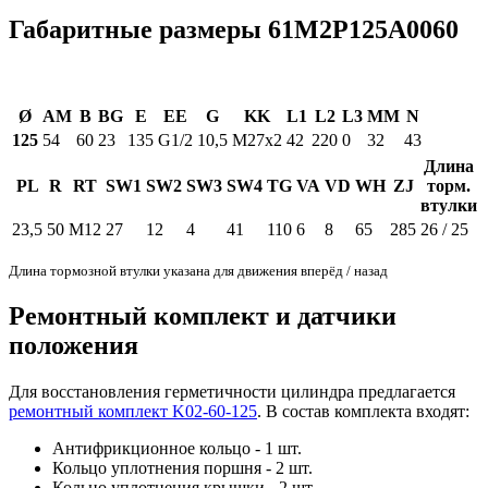
Габаритные размеры 61M2P125A0060
Ø
AM
B
BG
E
EE
G
KK
L1
L2
L3
MM
N
125
54
60
23
135
G1/2
10,5
M27x2
42
220
0
32
43
Длина
PL
R
RT
SW1
SW2
SW3
SW4
TG
VA
VD
WH
ZJ
торм.
втулки
23,5
50
M12
27
12
4
41
110
6
8
65
285
26 / 25
Длина тормозной втулки указана для движения вперёд / назад
Ремонтный комплект и датчики
положения
Для восстановления герметичности цилиндра предлагается
ремонтный комплект K02-60-125
. В состав комплекта входят:
Антифрикционное кольцо - 1 шт.
Кольцо уплотнения поршня - 2 шт.
Кольцо уплотнения крышки - 2 шт.