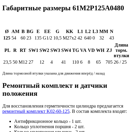
Габаритные размеры 61M2P125A0480
Ø
AM
B
BG
E
EE
G
KK
L1
L2
L3
MM
N
125
54
60
23
135
G1/2
10,5
M27x2
42
640
0
32
43
Длина
PL
R
RT
SW1
SW2
SW3
SW4
TG
VA
VD
WH
ZJ
торм.
втулки
23,5
50
M12
27
12
4
41
110
6
8
65
705
26 / 25
Длина тормозной втулки указана для движения вперёд / назад
Ремонтный комплект и датчики
положения
Для восстановления герметичности цилиндра предлагается
ремонтный комплект K02-60-125
. В состав комплекта входят:
Антифрикционное кольцо - 1 шт.
Кольцо уплотнения поршня - 2 шт.
Кольцо уплотнения крышки - 2 шт.