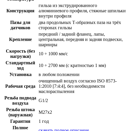
гильза из экструдированного
Конструкция
алюминиевого профиля, стяжные шпильки
внутри профиля
Пазы для
два продольных Т-образных паза на трёх
датчиков
сторонах гильзы
передний / задний фланец, лапы,
Крепление
центральная, передняя и задняя подвески,
шарниры
Скорость (без
10 ÷ 1000 мм/с
нагрузки)
Стандартный
10 ÷ 2700 мм (с кратностью 1 мм)
ход
Установка
в любом положении
очищенный воздух согласно ISO 8573-
Рабочая среда
1:2010 [7:4:4], без необходимости
маслораспыления
Резьба подвода
G1/2
воздуха
Резьба штока
M27x2
(наружная)
Гарантия
1 год
Полное
скачать полное описание