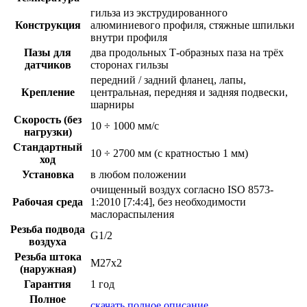
гильза из экструдированного
Конструкция
алюминиевого профиля, стяжные шпильки
внутри профиля
Пазы для
два продольных Т-образных паза на трёх
датчиков
сторонах гильзы
передний / задний фланец, лапы,
Крепление
центральная, передняя и задняя подвески,
шарниры
Скорость (без
10 ÷ 1000 мм/с
нагрузки)
Стандартный
10 ÷ 2700 мм (с кратностью 1 мм)
ход
Установка
в любом положении
очищенный воздух согласно ISO 8573-
Рабочая среда
1:2010 [7:4:4], без необходимости
маслораспыления
Резьба подвода
G1/2
воздуха
Резьба штока
M27x2
(наружная)
Гарантия
1 год
Полное
скачать полное описание