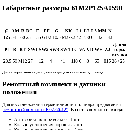
Габаритные размеры 61M2P125A0590
Ø
AM
B
BG
E
EE
G
KK
L1
L2
L3
MM
N
125
54
60
23
135
G1/2
10,5
M27x2
42
750
0
32
43
Длина
PL
R
RT
SW1
SW2
SW3
SW4
TG
VA
VD
WH
ZJ
торм.
втулки
23,5
50
M12
27
12
4
41
110
6
8
65
815
26 / 25
Длина тормозной втулки указана для движения вперёд / назад
Ремонтный комплект и датчики
положения
Для восстановления герметичности цилиндра предлагается
ремонтный комплект K02-60-125
. В состав комплекта входят:
Антифрикционное кольцо - 1 шт.
Кольцо уплотнения поршня - 2 шт.
Кольцо уплотнения крышки - 2 шт.