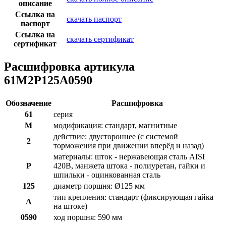
описание
Ссылка на
скачать паспорт
паспорт
Ссылка на
скачать сертификат
сертификат
Расшифровка артикула
61M2P125A0590
Обозначение
Расшифровка
61
серия
M
модификация: стандарт, магнитные
действие: двустороннее (с системой
2
торможения при движении вперёд и назад)
материалы: шток - нержавеющая сталь AISI
P
420B, манжета штока - полиуретан, гайки и
шпильки - оцинкованная сталь
125
диаметр поршня: Ø125 мм
тип крепления: стандарт (фиксирующая гайка
A
на штоке)
0590
ход поршня: 590 мм